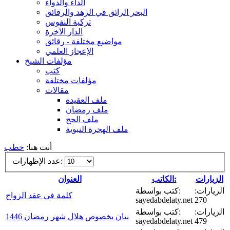
الداء والدواء
البحر الرائق في الزهد والرقائق
تزكية النفوس
الدار الآخرة
مواضيع مختلفة - رقائق
الإعجاز العلمي
مؤلفات الشيخ
كتب
مؤلفات مختلفة
مقالات
ملف العقيدة
ملف رمضان
ملف الحج
ملف الهجرة النبوية
أنت هنا:
خطب
عدد الإظهارات:
الزيارات
الكاتب:
العنوان
الزيارات:
كتب بواسطة:
كلمة في عقد الزواج
sayedabdelaty.net
270
الزيارات:
كتب بواسطة:
بيان بخصوص هلال شهر رمضان 1446
sayedabdelaty.net
479