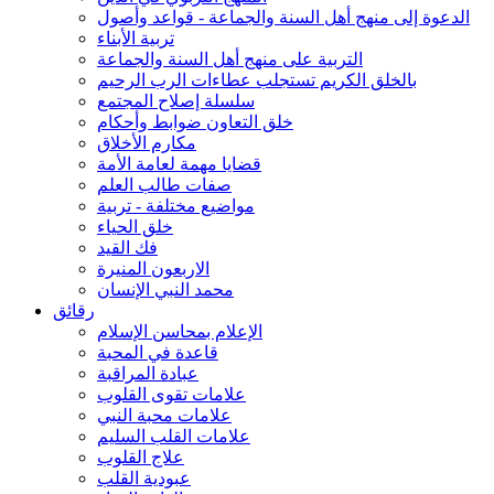
الدعوة إلى منهج أهل السنة والجماعة - قواعد وأصول
تربية الأبناء
التربية على منهج أهل السنة والجماعة
بالخلق الكريم تستجلب عطاءات الرب الرحيم
سلسلة إصلاح المجتمع
خلق التعاون ضوابط وأحكام
مكارم الأخلاق
قضايا مهمة لعامة الأمة
صفات طالب العلم
مواضيع مختلفة - تربية
خلق الحياء
فك القيد
الاربعون المنيرة
محمد النبي الإنسان
رقائق
الإعلام بمحاسن الإسلام
قاعدة في المحبة
عبادة المراقبة
علامات تقوى القلوب
علامات محبة النبي
علامات القلب السليم
علاج القلوب
عبودية القلب