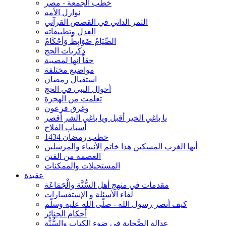
خطب الجمعة - مصر
نوازل الأمه
الثمر الداني في القصص القرآني
العدل وتطبيقاته
الصِّيَامُ ضَوَابِطٌ وَأحْكَامٌ
ذكريات الحج
حقاً انها لمصيبة
مواضيع مختلفة
استقبال رمضان
أحوال النبي في الحج
تعلمت من الهجرة
وغرق فرعون
يا باغي الخير أقبل ويا باغي الشر أقصر
أسباب الفلاح
خطب رمضان 1434
أيها الغرب المسكين هذا خاتم الأنبياء والمرسلين
العصمة من الفتن
المستحيلات والممكنات
عقيدة
مقدمات في منهج أهل السُّنَّة والْجَمَاعَة
لقاء الأسئلة و الإستفسارات
كيف أنصر رسول الله - صلّى الله عليه وسلّم
أحكام الجنائِز
عدالة الصَّحابة في ضوء الكتاب والسُّنَّة