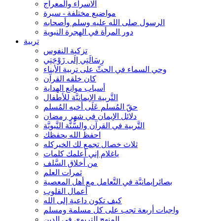
الاسراء والمعراج
مواضيع مختلفة - سيرة
الرسول صلى الله عليه وسلم وأصحابه
دور المرأة في الهجرة النبوية
تربية
تزكية النفوس
رِسَالَتِي إلَى زَوْجَتِي
وحي السماء في الحثّ على تربية الأبناء
كان خلقه القرآن
أسباب موانع الهداية
التَّربية الإيمانيَّة للأطفال
حقّ المُسلم عَلَى أخيه المُسلم
دلائل الإيمان في شهر رمضان
التَّربية في القرآن والسُّنَّة النَّبويَّة
احفظ الله يحفظك
ثلاث خصال تجمع لك الخيركله
ياغلام إني أعلمك كلمات
من أخلاق السَّلف
ثمرات العلم
بصائرإيمانيَّة في التَّعامل مع أهل المعصية
أعمال القلوب
كيف تكون داعية إلى الله
واجبات أربعة تجب على كل مسلمة ومسلم
المنهج التربوي في الدين