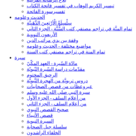
تيسير الكريم الوهاب في تفسير فاتحة الكتاب
تفسيرسورة الفاتحة
الحديث وعلومه
سِلْسِلَةُ الْأرْبَعِينَ الذَّهَبِيَّة
تمام المنَّة في تراجم مصنفي كتب السُّنَّة - الجزء الثاني
الأربعون النووية
وقفة بين يدي مراتب الدين
مواضيع مختلفة - الحديث وعلومه
تمام المنة في تراجم مصنفي كتب السنة
سيرة
مادّة السّيرة - العهد المكّيّ
مقدّمات دراسة السّيرة النّبويّة
الرحيق المختوم
دروس تربويَّة من الهجرة النَّبويَّة
عبروعظات من قصص الصحابيات
سيرة النبي صلى الله عليه وسلم
من أعلام السلف - الجزء الأول
من أعلام السلف - الجزء الثاني
صحيح القصص النبوي
قصص الأنبياء
السيرة النبوية
سلسلة جيل الصحابة
الخلفاء الراشدون