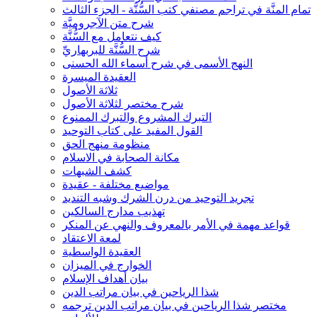
تمام المنَّة في تراجم مصنفي كتب السُّنَّة - الجزء الثالث
شرح متن الآجروميَّة
كيف نتعامل مع السُّنَّة
شرح السُّنَّة للبربهاريِّ
النهج الأسمى في شرح أسماء الله الحسنى
العقيدة الميسرة
ثلاثة الأصول
شرح مختصر لثلاثة الأصول
التبرك المشروع والتبرك الممنوع
القول المفيد على كتاب التوحيد
منظومة منهج الحق
مكانة الصحابة في الاسلام
كشف الشبهات
مواضيع مختلفة - عقيدة
تجريد التوحيد من درن الشرك وشبه التنديد
تهذيب مدارج السالكين
قواعد مهمة في الأمر بالمعروف والنهي عن المنكر
لمعة الاعتقاد
العقيدة الواسطية
الخوارج في الميزان
بيان أهداف الإسلام
شذا الرياحين في بيان مراتب الدين
مختصر شذا الرياحين في بيان مراتب الدين ترجمه