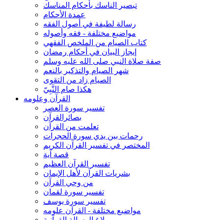
تبصير الناسك بأحكام المناسك
عمدة الأحكام
رسالة لطيفة في أصول الفقه
مواضيع مختلفة - فقه وأصوله
كتاب الصيام من الملخص الفقهي
إيجاز البيان في أحكام رمضان
صفة صلاة النبي صلى الله عليه وسلم
شهر الصيام والتذكير بالنعم
الصيام زاد من التقوى
هكذا صام النَّبِيّ
القرآن وعلومه
تفسير سورة العصر
بصائرالقرآن
تعلمت من القرآن
رحمات بين يدي سورة الحجرات
المختصر في تفسير القرآن الكريم
قصة آية
تفسير القرآن العظيم
بشريات القرآن لأهل الإيمان
من وحي القرآن
تفسير سورة لقمان
تفسير سورة يوسف
مواضيع مختلفة - القرآن علومه
بلاغ الرسالة القرآنية