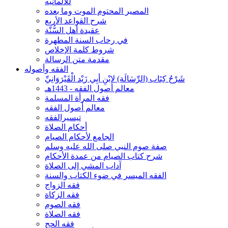
للألمانيه
المصير المحتوم الموت وما بعده
شرح القواعد الأربع
عقيدة أهل السُّنَّة
في رحاب السنة المطهرة
شروط كلمة الإخلاص
مقدمة متن الرسالة
الفقه وأصوله
شَرْحُ كِتَاب (الرِّسَالَة) لابْنِ أبِي زَيْد الْقَيْرَوَانِيِّ
معالم أصول الفقه - 1443هـ
فقه المرأة المسلمة
معالم أصول الفقه
تيسيرالفقه
أحكام الصلاة
الجامع لأحكام الصيام
صفة صوم النبي صلى الله عليه وسلم
شرح كتاب الصيام من عمدة الأحكام
آداب المشي إلى الصلاة
الفقه الميسر في ضوء الكتاب والسنة
فقه الزواج
فقه الزكاة
فقه الصوم
فقه الصلاة
فقه الحج