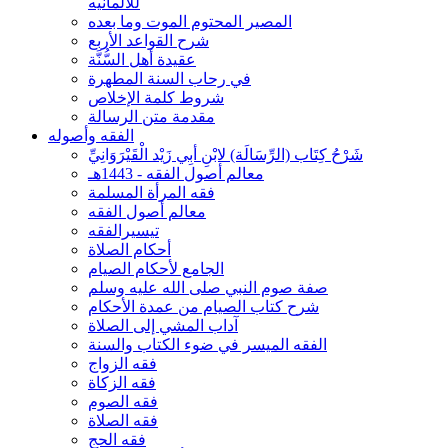
للألمانيه
المصير المحتوم الموت وما بعده
شرح القواعد الأربع
عقيدة أهل السُّنَّة
في رحاب السنة المطهرة
شروط كلمة الإخلاص
مقدمة متن الرسالة
الفقه وأصوله
شَرْحُ كِتَاب (الرِّسَالَة) لابْنِ أبِي زَيْد الْقَيْرَوَانِيِّ
معالم أصول الفقه - 1443هـ
فقه المرأة المسلمة
معالم أصول الفقه
تيسيرالفقه
أحكام الصلاة
الجامع لأحكام الصيام
صفة صوم النبي صلى الله عليه وسلم
شرح كتاب الصيام من عمدة الأحكام
آداب المشي إلى الصلاة
الفقه الميسر في ضوء الكتاب والسنة
فقه الزواج
فقه الزكاة
فقه الصوم
فقه الصلاة
فقه الحج