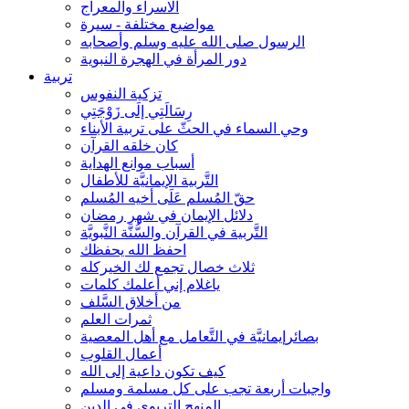
الاسراء والمعراج
مواضيع مختلفة - سيرة
الرسول صلى الله عليه وسلم وأصحابه
دور المرأة في الهجرة النبوية
تربية
تزكية النفوس
رِسَالَتِي إلَى زَوْجَتِي
وحي السماء في الحثّ على تربية الأبناء
كان خلقه القرآن
أسباب موانع الهداية
التَّربية الإيمانيَّة للأطفال
حقّ المُسلم عَلَى أخيه المُسلم
دلائل الإيمان في شهر رمضان
التَّربية في القرآن والسُّنَّة النَّبويَّة
احفظ الله يحفظك
ثلاث خصال تجمع لك الخيركله
ياغلام إني أعلمك كلمات
من أخلاق السَّلف
ثمرات العلم
بصائرإيمانيَّة في التَّعامل مع أهل المعصية
أعمال القلوب
كيف تكون داعية إلى الله
واجبات أربعة تجب على كل مسلمة ومسلم
المنهج التربوي في الدين