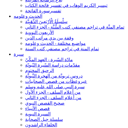
تيسير الكريم الوهاب في تفسير فاتحة الكتاب
تفسيرسورة الفاتحة
الحديث وعلومه
سِلْسِلَةُ الْأرْبَعِينَ الذَّهَبِيَّة
تمام المنَّة في تراجم مصنفي كتب السُّنَّة - الجزء الثاني
الأربعون النووية
وقفة بين يدي مراتب الدين
مواضيع مختلفة - الحديث وعلومه
تمام المنة في تراجم مصنفي كتب السنة
سيرة
مادّة السّيرة - العهد المكّيّ
مقدّمات دراسة السّيرة النّبويّة
الرحيق المختوم
دروس تربويَّة من الهجرة النَّبويَّة
عبروعظات من قصص الصحابيات
سيرة النبي صلى الله عليه وسلم
من أعلام السلف - الجزء الأول
من أعلام السلف - الجزء الثاني
صحيح القصص النبوي
قصص الأنبياء
السيرة النبوية
سلسلة جيل الصحابة
الخلفاء الراشدون