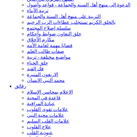
الدعوة إلى منهج أهل السنة والجماعة - قواعد وأصول
تربية الأبناء
التربية على منهج أهل السنة والجماعة
بالخلق الكريم تستجلب عطاءات الرب الرحيم
سلسلة إصلاح المجتمع
خلق التعاون ضوابط وأحكام
مكارم الأخلاق
قضايا مهمة لعامة الأمة
صفات طالب العلم
مواضيع مختلفة - تربية
خلق الحياء
فك القيد
الاربعون المنيرة
محمد النبي الإنسان
رقائق
الإعلام بمحاسن الإسلام
قاعدة في المحبة
عبادة المراقبة
علامات تقوى القلوب
علامات محبة النبي
علامات القلب السليم
علاج القلوب
عبودية القلب