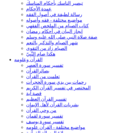
تبصير الناسك بأحكام المناسك
عمدة الأحكام
رسالة لطيفة في أصول الفقه
مواضيع مختلفة - فقه وأصوله
كتاب الصيام من الملخص الفقهي
إيجاز البيان في أحكام رمضان
صفة صلاة النبي صلى الله عليه وسلم
شهر الصيام والتذكير بالنعم
الصيام زاد من التقوى
هكذا صام النَّبِيّ
القرآن وعلومه
تفسير سورة العصر
بصائرالقرآن
تعلمت من القرآن
رحمات بين يدي سورة الحجرات
المختصر في تفسير القرآن الكريم
قصة آية
تفسير القرآن العظيم
بشريات القرآن لأهل الإيمان
من وحي القرآن
تفسير سورة لقمان
تفسير سورة يوسف
مواضيع مختلفة - القرآن علومه
بلاغ الرسالة القرآنية