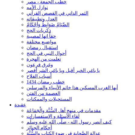
خطب الجمعة - مصر
نوازل الأمه
الثمر الداني في القصص القرآني
العدل وتطبيقاته
الصِّيَامُ ضَوَابِطٌ وَأحْكَامٌ
ذكريات الحج
حقاً انها لمصيبة
مواضيع مختلفة
استقبال رمضان
أحوال النبي في الحج
تعلمت من الهجرة
وغرق فرعون
يا باغي الخير أقبل ويا باغي الشر أقصر
أسباب الفلاح
خطب رمضان 1434
أيها الغرب المسكين هذا خاتم الأنبياء والمرسلين
العصمة من الفتن
المستحيلات والممكنات
عقيدة
مقدمات في منهج أهل السُّنَّة والْجَمَاعَة
لقاء الأسئلة و الإستفسارات
كيف أنصر رسول الله - صلّى الله عليه وسلّم
أحكام الجنائِز
عدالة الصَّحابة في ضوء الكتاب والسُّنَّة