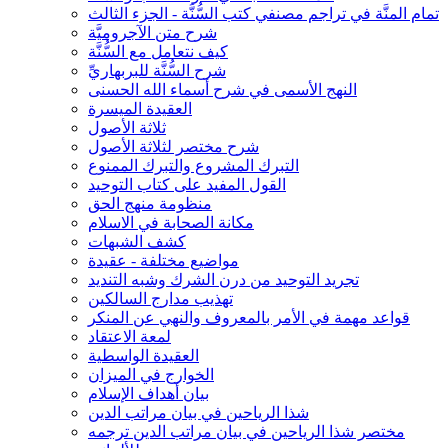
تمام المنَّة في تراجم مصنفي كتب السُّنَّة - الجزء الثالث
شرح متن الآجروميَّة
كيف نتعامل مع السُّنَّة
شرح السُّنَّة للبربهاريِّ
النهج الأسمى في شرح أسماء الله الحسنى
العقيدة الميسرة
ثلاثة الأصول
شرح مختصر لثلاثة الأصول
التبرك المشروع والتبرك الممنوع
القول المفيد على كتاب التوحيد
منظومة منهج الحق
مكانة الصحابة في الاسلام
كشف الشبهات
مواضيع مختلفة - عقيدة
تجريد التوحيد من درن الشرك وشبه التنديد
تهذيب مدارج السالكين
قواعد مهمة في الأمر بالمعروف والنهي عن المنكر
لمعة الاعتقاد
العقيدة الواسطية
الخوارج في الميزان
بيان أهداف الإسلام
شذا الرياحين في بيان مراتب الدين
مختصر شذا الرياحين في بيان مراتب الدين ترجمه