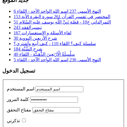
جديد الموقع
النهج الأسمى 237 إسم الله الواحد الأحد - اللقاء 6
المختصر في تفسير القرآن 261 سورة البقرة الأية 153
الثمرالداني ج10 - قصّة نَبِيِّ اللَّهِ يوسف عليه السّلام 51
تيسيرالفقه 243
لقاء الأسئلة و الإستفسارات 167
شرح الأربعين النووية 30
سلسلة كيف؟ اللقاء 110 - كيف أبيع وأشتري؟
شرح السُّنَّة 184
سِلْسِلَةُ الْأرْبَعِينَ الذَّهَبِيَّة - اللقاء 40
النهج الأسمى 236 إسم الله الواحد الأحد - اللقاء 5
تسجيل الدخول
اسم المستخدم
كلمة المرور
مفتاح التحقق
تذكرني