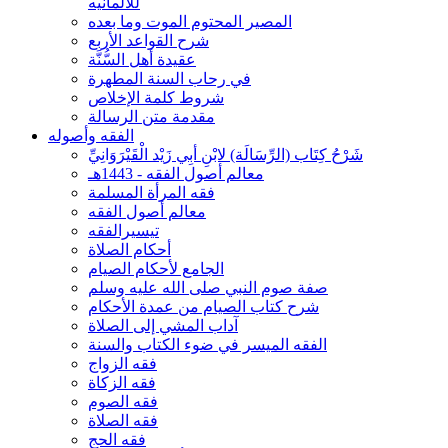
للألمانيه
المصير المحتوم الموت وما بعده
شرح القواعد الأربع
عقيدة أهل السُّنَّة
في رحاب السنة المطهرة
شروط كلمة الإخلاص
مقدمة متن الرسالة
الفقه وأصوله
شَرْحُ كِتَاب (الرِّسَالَة) لابْنِ أبِي زَيْد الْقَيْرَوَانِيِّ
معالم أصول الفقه - 1443هـ
فقه المرأة المسلمة
معالم أصول الفقه
تيسيرالفقه
أحكام الصلاة
الجامع لأحكام الصيام
صفة صوم النبي صلى الله عليه وسلم
شرح كتاب الصيام من عمدة الأحكام
آداب المشي إلى الصلاة
الفقه الميسر في ضوء الكتاب والسنة
فقه الزواج
فقه الزكاة
فقه الصوم
فقه الصلاة
فقه الحج