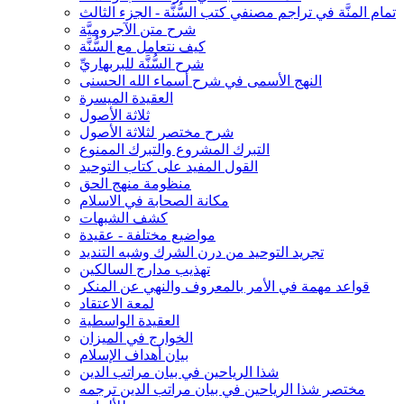
تمام المنَّة في تراجم مصنفي كتب السُّنَّة - الجزء الثالث
شرح متن الآجروميَّة
كيف نتعامل مع السُّنَّة
شرح السُّنَّة للبربهاريِّ
النهج الأسمى في شرح أسماء الله الحسنى
العقيدة الميسرة
ثلاثة الأصول
شرح مختصر لثلاثة الأصول
التبرك المشروع والتبرك الممنوع
القول المفيد على كتاب التوحيد
منظومة منهج الحق
مكانة الصحابة في الاسلام
كشف الشبهات
مواضيع مختلفة - عقيدة
تجريد التوحيد من درن الشرك وشبه التنديد
تهذيب مدارج السالكين
قواعد مهمة في الأمر بالمعروف والنهي عن المنكر
لمعة الاعتقاد
العقيدة الواسطية
الخوارج في الميزان
بيان أهداف الإسلام
شذا الرياحين في بيان مراتب الدين
مختصر شذا الرياحين في بيان مراتب الدين ترجمه