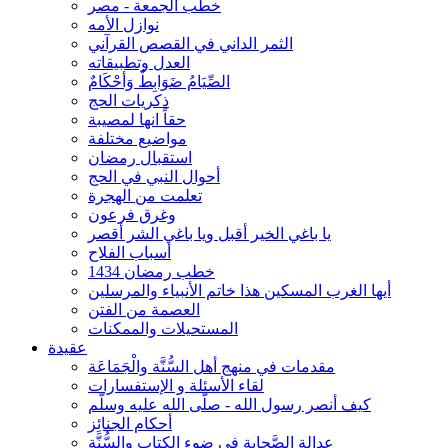
خطب الجمعة - مصر
نوازل الأمه
الثمر الداني في القصص القرآني
العدل وتطبيقاته
الصِّيَامُ ضَوَابِطٌ وَأحْكَامٌ
ذكريات الحج
حقاً انها لمصيبة
مواضيع مختلفة
استقبال رمضان
أحوال النبي في الحج
تعلمت من الهجرة
وغرق فرعون
يا باغي الخير أقبل ويا باغي الشر أقصر
أسباب الفلاح
خطب رمضان 1434
أيها الغرب المسكين هذا خاتم الأنبياء والمرسلين
العصمة من الفتن
المستحيلات والممكنات
عقيدة
مقدمات في منهج أهل السُّنَّة والْجَمَاعَة
لقاء الأسئلة و الإستفسارات
كيف أنصر رسول الله - صلّى الله عليه وسلّم
أحكام الجنائِز
عدالة الصَّحابة في ضوء الكتاب والسُّنَّة