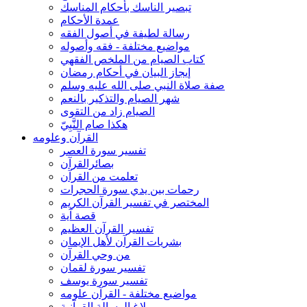
تبصير الناسك بأحكام المناسك
عمدة الأحكام
رسالة لطيفة في أصول الفقه
مواضيع مختلفة - فقه وأصوله
كتاب الصيام من الملخص الفقهي
إيجاز البيان في أحكام رمضان
صفة صلاة النبي صلى الله عليه وسلم
شهر الصيام والتذكير بالنعم
الصيام زاد من التقوى
هكذا صام النَّبِيّ
القرآن وعلومه
تفسير سورة العصر
بصائرالقرآن
تعلمت من القرآن
رحمات بين يدي سورة الحجرات
المختصر في تفسير القرآن الكريم
قصة آية
تفسير القرآن العظيم
بشريات القرآن لأهل الإيمان
من وحي القرآن
تفسير سورة لقمان
تفسير سورة يوسف
مواضيع مختلفة - القرآن علومه
بلاغ الرسالة القرآنية