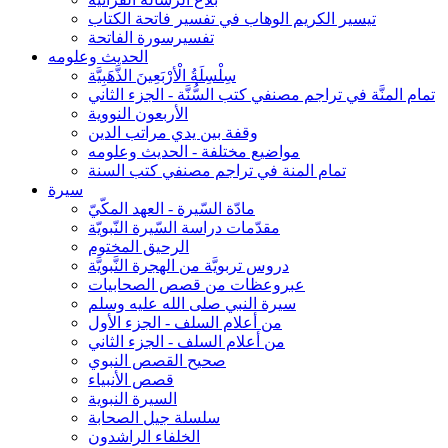
تيسير الكريم الوهاب في تفسير فاتحة الكتاب
تفسيرسورة الفاتحة
الحديث وعلومه
سِلْسِلَةُ الْأرْبَعِينَ الذَّهَبِيَّة
تمام المنَّة في تراجم مصنفي كتب السُّنَّة - الجزء الثاني
الأربعون النووية
وقفة بين يدي مراتب الدين
مواضيع مختلفة - الحديث وعلومه
تمام المنة في تراجم مصنفي كتب السنة
سيرة
مادّة السّيرة - العهد المكّيّ
مقدّمات دراسة السّيرة النّبويّة
الرحيق المختوم
دروس تربويَّة من الهجرة النَّبويَّة
عبروعظات من قصص الصحابيات
سيرة النبي صلى الله عليه وسلم
من أعلام السلف - الجزء الأول
من أعلام السلف - الجزء الثاني
صحيح القصص النبوي
قصص الأنبياء
السيرة النبوية
سلسلة جيل الصحابة
الخلفاء الراشدون