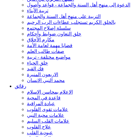
الدعوة إلى منهج أهل السنة والجماعة - قواعد وأصول
تربية الأبناء
التربية على منهج أهل السنة والجماعة
بالخلق الكريم تستجلب عطاءات الرب الرحيم
سلسلة إصلاح المجتمع
خلق التعاون ضوابط وأحكام
مكارم الأخلاق
قضايا مهمة لعامة الأمة
صفات طالب العلم
مواضيع مختلفة - تربية
خلق الحياء
فك القيد
الاربعون المنيرة
محمد النبي الإنسان
رقائق
الإعلام بمحاسن الإسلام
قاعدة في المحبة
عبادة المراقبة
علامات تقوى القلوب
علامات محبة النبي
علامات القلب السليم
علاج القلوب
عبودية القلب