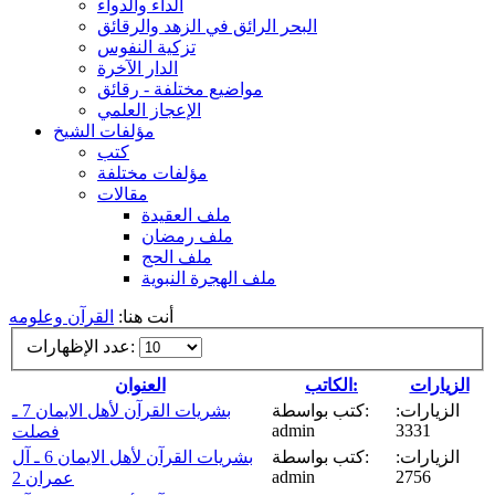
الداء والدواء
البحر الرائق في الزهد والرقائق
تزكية النفوس
الدار الآخرة
مواضيع مختلفة - رقائق
الإعجاز العلمي
مؤلفات الشيخ
كتب
مؤلفات مختلفة
مقالات
ملف العقيدة
ملف رمضان
ملف الحج
ملف الهجرة النبوية
أنت هنا:
القرآن وعلومه
عدد الإظهارات:
الزيارات
الكاتب:
العنوان
الزيارات:
كتب بواسطة:
بشريات القرآن لأهل الايمان 7 ـ
admin
3331
فصلت
الزيارات:
كتب بواسطة:
بشريات القرآن لأهل الايمان 6 ـ آل
admin
2756
عمران 2