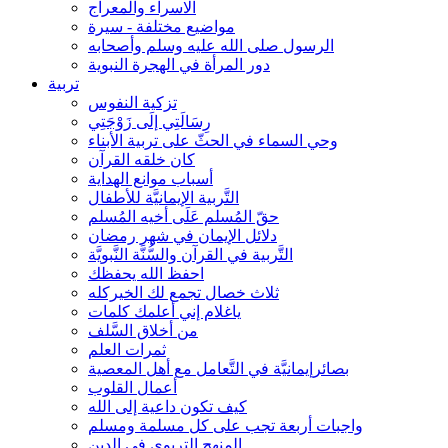
الاسراء والمعراج
مواضيع مختلفة - سيرة
الرسول صلى الله عليه وسلم وأصحابه
دور المرأة في الهجرة النبوية
تربية
تزكية النفوس
رِسَالَتِي إلَى زَوْجَتِي
وحي السماء في الحثّ على تربية الأبناء
كان خلقه القرآن
أسباب موانع الهداية
التَّربية الإيمانيَّة للأطفال
حقّ المُسلم عَلَى أخيه المُسلم
دلائل الإيمان في شهر رمضان
التَّربية في القرآن والسُّنَّة النَّبويَّة
احفظ الله يحفظك
ثلاث خصال تجمع لك الخيركله
ياغلام إني أعلمك كلمات
من أخلاق السَّلف
ثمرات العلم
بصائرإيمانيَّة في التَّعامل مع أهل المعصية
أعمال القلوب
كيف تكون داعية إلى الله
واجبات أربعة تجب على كل مسلمة ومسلم
المنهج التربوي في الدين