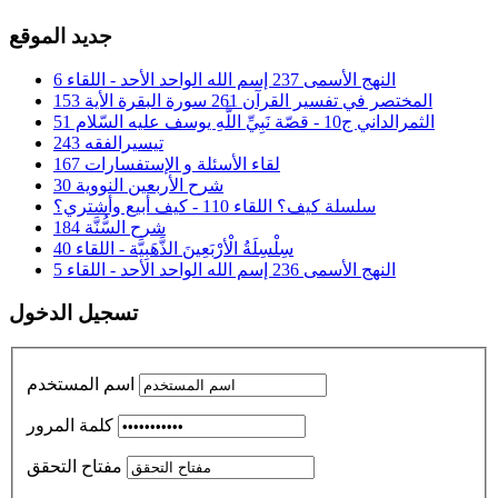
جديد الموقع
النهج الأسمى 237 إسم الله الواحد الأحد - اللقاء 6
المختصر في تفسير القرآن 261 سورة البقرة الأية 153
الثمرالداني ج10 - قصّة نَبِيِّ اللَّهِ يوسف عليه السّلام 51
تيسيرالفقه 243
لقاء الأسئلة و الإستفسارات 167
شرح الأربعين النووية 30
سلسلة كيف؟ اللقاء 110 - كيف أبيع وأشتري؟
شرح السُّنَّة 184
سِلْسِلَةُ الْأرْبَعِينَ الذَّهَبِيَّة - اللقاء 40
النهج الأسمى 236 إسم الله الواحد الأحد - اللقاء 5
تسجيل الدخول
اسم المستخدم
كلمة المرور
مفتاح التحقق