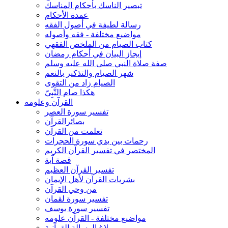
تبصير الناسك بأحكام المناسك
عمدة الأحكام
رسالة لطيفة في أصول الفقه
مواضيع مختلفة - فقه وأصوله
كتاب الصيام من الملخص الفقهي
إيجاز البيان في أحكام رمضان
صفة صلاة النبي صلى الله عليه وسلم
شهر الصيام والتذكير بالنعم
الصيام زاد من التقوى
هكذا صام النَّبِيّ
القرآن وعلومه
تفسير سورة العصر
بصائرالقرآن
تعلمت من القرآن
رحمات بين يدي سورة الحجرات
المختصر في تفسير القرآن الكريم
قصة آية
تفسير القرآن العظيم
بشريات القرآن لأهل الإيمان
من وحي القرآن
تفسير سورة لقمان
تفسير سورة يوسف
مواضيع مختلفة - القرآن علومه
بلاغ الرسالة القرآنية