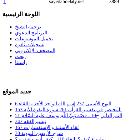
1
sayedabdelaty.net
3889
اللوحة الرئيسية
ترجمة الشيخ
البرنامج الدعوي
تحميل الموسوعات
تسجيلات نادرة
المصحف الإلكتروني
ابحث
راسلنا
جديد الموقع
النهج الأسمى 237 إسم الله الواحد الأحد - اللقاء 6
المختصر في تفسير القرآن 261 سورة البقرة الأية 153
الثمرالداني ج10 - قصّة نَبِيِّ اللَّهِ يوسف عليه السّلام 51
تيسيرالفقه 243
لقاء الأسئلة و الإستفسارات 167
شرح الأربعين النووية 30
سلسلة كيف؟ اللقاء 110 - كيف أبيع وأشتري؟