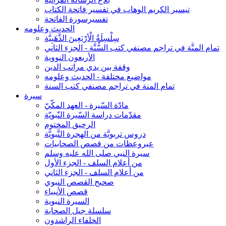
تيسير الكريم الوهاب في تفسير فاتحة الكتاب
تفسيرسورة الفاتحة
الحديث وعلومه
سِلْسِلَةُ الْأرْبَعِينَ الذَّهَبِيَّة
تمام المنَّة في تراجم مصنفي كتب السُّنَّة - الجزء الثاني
الأربعون النووية
وقفة بين يدي مراتب الدين
مواضيع مختلفة - الحديث وعلومه
تمام المنة في تراجم مصنفي كتب السنة
سيرة
مادّة السّيرة - العهد المكّيّ
مقدّمات دراسة السّيرة النّبويّة
الرحيق المختوم
دروس تربويَّة من الهجرة النَّبويَّة
عبروعظات من قصص الصحابيات
سيرة النبي صلى الله عليه وسلم
من أعلام السلف - الجزء الأول
من أعلام السلف - الجزء الثاني
صحيح القصص النبوي
قصص الأنبياء
السيرة النبوية
سلسلة جيل الصحابة
الخلفاء الراشدون