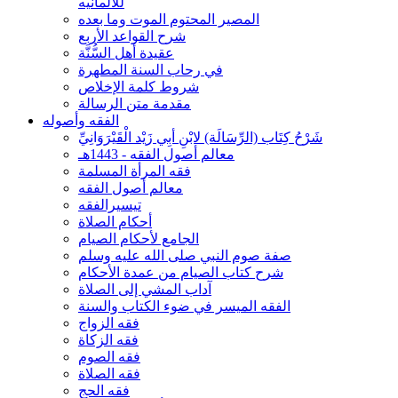
للألمانيه
المصير المحتوم الموت وما بعده
شرح القواعد الأربع
عقيدة أهل السُّنَّة
في رحاب السنة المطهرة
شروط كلمة الإخلاص
مقدمة متن الرسالة
الفقه وأصوله
شَرْحُ كِتَاب (الرِّسَالَة) لابْنِ أبِي زَيْد الْقَيْرَوَانِيِّ
معالم أصول الفقه - 1443هـ
فقه المرأة المسلمة
معالم أصول الفقه
تيسيرالفقه
أحكام الصلاة
الجامع لأحكام الصيام
صفة صوم النبي صلى الله عليه وسلم
شرح كتاب الصيام من عمدة الأحكام
آداب المشي إلى الصلاة
الفقه الميسر في ضوء الكتاب والسنة
فقه الزواج
فقه الزكاة
فقه الصوم
فقه الصلاة
فقه الحج