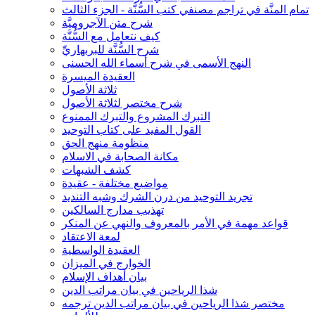
تمام المنَّة في تراجم مصنفي كتب السُّنَّة - الجزء الثالث
شرح متن الآجروميَّة
كيف نتعامل مع السُّنَّة
شرح السُّنَّة للبربهاريِّ
النهج الأسمى في شرح أسماء الله الحسنى
العقيدة الميسرة
ثلاثة الأصول
شرح مختصر لثلاثة الأصول
التبرك المشروع والتبرك الممنوع
القول المفيد على كتاب التوحيد
منظومة منهج الحق
مكانة الصحابة في الاسلام
كشف الشبهات
مواضيع مختلفة - عقيدة
تجريد التوحيد من درن الشرك وشبه التنديد
تهذيب مدارج السالكين
قواعد مهمة في الأمر بالمعروف والنهي عن المنكر
لمعة الاعتقاد
العقيدة الواسطية
الخوارج في الميزان
بيان أهداف الإسلام
شذا الرياحين في بيان مراتب الدين
مختصر شذا الرياحين في بيان مراتب الدين ترجمه