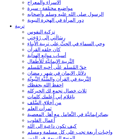
الاسراء والمعراج
مواضيع مختلفة - سيرة
الرسول صلى الله عليه وسلم وأصحابه
دور المرأة في الهجرة النبوية
تربية
تزكية النفوس
رِسَالَتِي إلَى زَوْجَتِي
وحي السماء في الحثّ على تربية الأبناء
كان خلقه القرآن
أسباب موانع الهداية
التَّربية الإيمانيَّة للأطفال
حقّ المُسلم عَلَى أخيه المُسلم
دلائل الإيمان في شهر رمضان
التَّربية في القرآن والسُّنَّة النَّبويَّة
احفظ الله يحفظك
ثلاث خصال تجمع لك الخيركله
ياغلام إني أعلمك كلمات
من أخلاق السَّلف
ثمرات العلم
بصائرإيمانيَّة في التَّعامل مع أهل المعصية
أعمال القلوب
كيف تكون داعية إلى الله
واجبات أربعة تجب على كل مسلمة ومسلم
المنهج التربوي في الدين