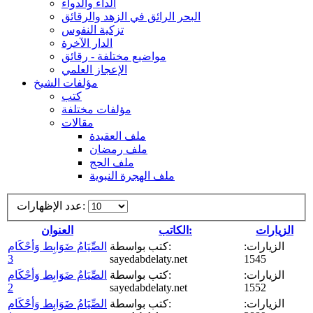
الداء والدواء
البحر الرائق في الزهد والرقائق
تزكية النفوس
الدار الآخرة
مواضيع مختلفة - رقائق
الإعجاز العلمي
مؤلفات الشيخ
كتب
مؤلفات مختلفة
مقالات
ملف العقيدة
ملف رمضان
ملف الحج
ملف الهجرة النبوية
عدد الإظهارات:
الزيارات
الكاتب:
العنوان
الزيارات:
كتب بواسطة:
الصِّيَامُ ضَوَابِط وَأحْكَام
3
sayedabdelaty.net
1545
الزيارات:
كتب بواسطة:
الصِّيَامُ ضَوَابِط وَأحْكَام
2
sayedabdelaty.net
1552
الزيارات:
كتب بواسطة:
الصِّيَامُ ضَوَابِط وَأحْكَام