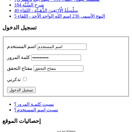
شرح السُّنَّة 184
سِلْسِلَةُ الْأرْبَعِينَ الذَّهَبِيَّة - اللقاء 40
النهج الأسمى 236 إسم الله الواحد الأحد - اللقاء 5
تسجيل الدخول
اسم المستخدم
كلمة المرور
مفتاح التحقق
تذكرني
نسيت كلمـة المرور؟
نسيت اسم المستخدم؟
إحصائيات الموقع