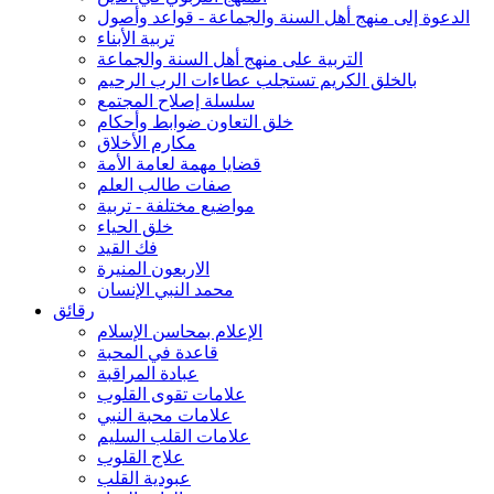
الدعوة إلى منهج أهل السنة والجماعة - قواعد وأصول
تربية الأبناء
التربية على منهج أهل السنة والجماعة
بالخلق الكريم تستجلب عطاءات الرب الرحيم
سلسلة إصلاح المجتمع
خلق التعاون ضوابط وأحكام
مكارم الأخلاق
قضايا مهمة لعامة الأمة
صفات طالب العلم
مواضيع مختلفة - تربية
خلق الحياء
فك القيد
الاربعون المنيرة
محمد النبي الإنسان
رقائق
الإعلام بمحاسن الإسلام
قاعدة في المحبة
عبادة المراقبة
علامات تقوى القلوب
علامات محبة النبي
علامات القلب السليم
علاج القلوب
عبودية القلب