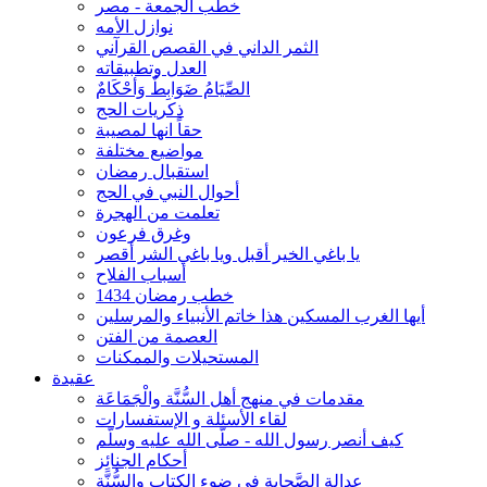
خطب الجمعة - مصر
نوازل الأمه
الثمر الداني في القصص القرآني
العدل وتطبيقاته
الصِّيَامُ ضَوَابِطٌ وَأحْكَامٌ
ذكريات الحج
حقاً انها لمصيبة
مواضيع مختلفة
استقبال رمضان
أحوال النبي في الحج
تعلمت من الهجرة
وغرق فرعون
يا باغي الخير أقبل ويا باغي الشر أقصر
أسباب الفلاح
خطب رمضان 1434
أيها الغرب المسكين هذا خاتم الأنبياء والمرسلين
العصمة من الفتن
المستحيلات والممكنات
عقيدة
مقدمات في منهج أهل السُّنَّة والْجَمَاعَة
لقاء الأسئلة و الإستفسارات
كيف أنصر رسول الله - صلّى الله عليه وسلّم
أحكام الجنائِز
عدالة الصَّحابة في ضوء الكتاب والسُّنَّة