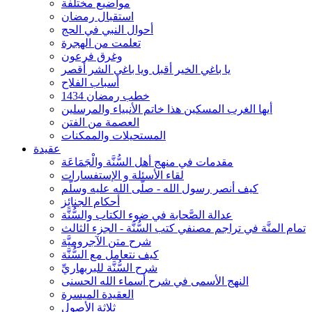
مواضيع مختلفة
استقبال رمضان
أحوال النبي في الحج
تعلمت من الهجرة
وغرق فرعون
يا باغي الخير أقبل ويا باغي الشر أقصر
أسباب الفلاح
خطب رمضان 1434
أيها الغرب المسكين هذا خاتم الأنبياء والمرسلين
العصمة من الفتن
المستحيلات والممكنات
عقيدة
مقدمات في منهج أهل السُّنَّة والْجَمَاعَة
لقاء الأسئلة و الإستفسارات
كيف أنصر رسول الله - صلّى الله عليه وسلّم
أحكام الجنائِز
عدالة الصَّحابة في ضوء الكتاب والسُّنَّة
تمام المنَّة في تراجم مصنفي كتب السُّنَّة - الجزء الثالث
شرح متن الآجروميَّة
كيف نتعامل مع السُّنَّة
شرح السُّنَّة للبربهاريِّ
النهج الأسمى في شرح أسماء الله الحسنى
العقيدة الميسرة
ثلاثة الأصول