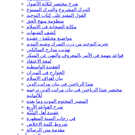
شرح مختصر لثلاثة الأصول
التبرك المشروع والتبرك الممنوع
القول المفيد على كتاب التوحيد
منظومة منهج الحق
مكانة الصحابة في الاسلام
كشف الشبهات
مواضيع مختلفة - عقيدة
تجريد التوحيد من درن الشرك وشبه التنديد
تهذيب مدارج السالكين
قواعد مهمة في الأمر بالمعروف والنهي عن المنكر
لمعة الاعتقاد
العقيدة الواسطية
الخوارج في الميزان
بيان أهداف الإسلام
شذا الرياحين في بيان مراتب الدين
مختصر شذا الرياحين في بيان مراتب الدين ترجمه
للألمانيه
المصير المحتوم الموت وما بعده
شرح القواعد الأربع
عقيدة أهل السُّنَّة
في رحاب السنة المطهرة
شروط كلمة الإخلاص
مقدمة متن الرسالة