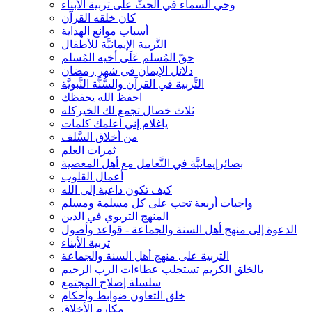
وحي السماء في الحثّ على تربية الأبناء
كان خلقه القرآن
أسباب موانع الهداية
التَّربية الإيمانيَّة للأطفال
حقّ المُسلم عَلَى أخيه المُسلم
دلائل الإيمان في شهر رمضان
التَّربية في القرآن والسُّنَّة النَّبويَّة
احفظ الله يحفظك
ثلاث خصال تجمع لك الخيركله
ياغلام إني أعلمك كلمات
من أخلاق السَّلف
ثمرات العلم
بصائرإيمانيَّة في التَّعامل مع أهل المعصية
أعمال القلوب
كيف تكون داعية إلى الله
واجبات أربعة تجب على كل مسلمة ومسلم
المنهج التربوي في الدين
الدعوة إلى منهج أهل السنة والجماعة - قواعد وأصول
تربية الأبناء
التربية على منهج أهل السنة والجماعة
بالخلق الكريم تستجلب عطاءات الرب الرحيم
سلسلة إصلاح المجتمع
خلق التعاون ضوابط وأحكام
مكارم الأخلاق