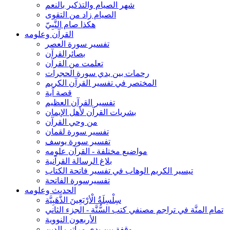
شهر الصيام والتذكير بالنعم
الصيام زاد من التقوى
هكذا صام النَّبِيّ
القرآن وعلومه
تفسير سورة العصر
بصائرالقرآن
تعلمت من القرآن
رحمات بين يدي سورة الحجرات
المختصر في تفسير القرآن الكريم
قصة آية
تفسير القرآن العظيم
بشريات القرآن لأهل الإيمان
من وحي القرآن
تفسير سورة لقمان
تفسير سورة يوسف
مواضيع مختلفة - القرآن علومه
بلاغ الرسالة القرآنية
تيسير الكريم الوهاب في تفسير فاتحة الكتاب
تفسيرسورة الفاتحة
الحديث وعلومه
سِلْسِلَةُ الْأرْبَعِينَ الذَّهَبِيَّة
تمام المنَّة في تراجم مصنفي كتب السُّنَّة - الجزء الثاني
الأربعون النووية
وقفة بين يدي مراتب الدين