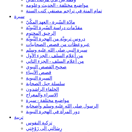
مواضيع مختلفة - الحديث وعلومه
تمام المنة في تراجم مصنفي كتب السنة
سيرة
مادّة السّيرة - العهد المكّيّ
مقدّمات دراسة السّيرة النّبويّة
الرحيق المختوم
دروس تربويَّة من الهجرة النَّبويَّة
عبروعظات من قصص الصحابيات
سيرة النبي صلى الله عليه وسلم
من أعلام السلف - الجزء الأول
من أعلام السلف - الجزء الثاني
صحيح القصص النبوي
قصص الأنبياء
السيرة النبوية
سلسلة جيل الصحابة
الخلفاء الراشدون
الاسراء والمعراج
مواضيع مختلفة - سيرة
الرسول صلى الله عليه وسلم وأصحابه
دور المرأة في الهجرة النبوية
تربية
تزكية النفوس
رِسَالَتِي إلَى زَوْجَتِي