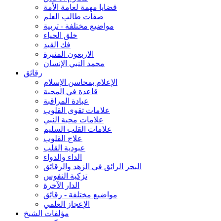
قضايا مهمة لعامة الأمة
صفات طالب العلم
مواضيع مختلفة - تربية
خلق الحياء
فك القيد
الاربعون المنيرة
محمد النبي الإنسان
رقائق
الإعلام بمحاسن الإسلام
قاعدة في المحبة
عبادة المراقبة
علامات تقوى القلوب
علامات محبة النبي
علامات القلب السليم
علاج القلوب
عبودية القلب
الداء والدواء
البحر الرائق في الزهد والرقائق
تزكية النفوس
الدار الآخرة
مواضيع مختلفة - رقائق
الإعجاز العلمي
مؤلفات الشيخ