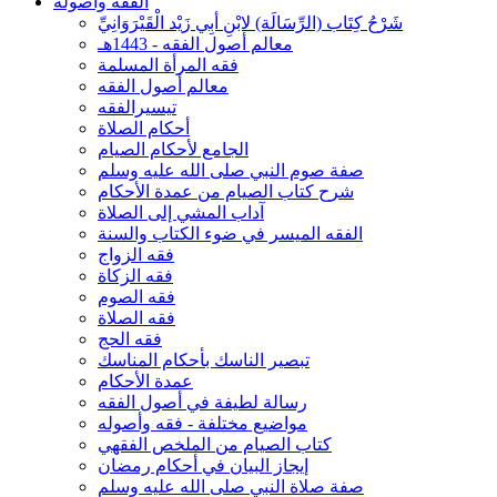
الفقه وأصوله
شَرْحُ كِتَاب (الرِّسَالَة) لابْنِ أبِي زَيْد الْقَيْرَوَانِيِّ
معالم أصول الفقه - 1443هـ
فقه المرأة المسلمة
معالم أصول الفقه
تيسيرالفقه
أحكام الصلاة
الجامع لأحكام الصيام
صفة صوم النبي صلى الله عليه وسلم
شرح كتاب الصيام من عمدة الأحكام
آداب المشي إلى الصلاة
الفقه الميسر في ضوء الكتاب والسنة
فقه الزواج
فقه الزكاة
فقه الصوم
فقه الصلاة
فقه الحج
تبصير الناسك بأحكام المناسك
عمدة الأحكام
رسالة لطيفة في أصول الفقه
مواضيع مختلفة - فقه وأصوله
كتاب الصيام من الملخص الفقهي
إيجاز البيان في أحكام رمضان
صفة صلاة النبي صلى الله عليه وسلم