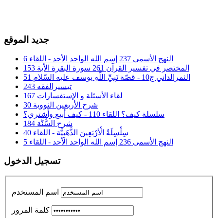
جديد الموقع
النهج الأسمى 237 إسم الله الواحد الأحد - اللقاء 6
المختصر في تفسير القرآن 261 سورة البقرة الأية 153
الثمرالداني ج10 - قصّة نَبِيِّ اللَّهِ يوسف عليه السّلام 51
تيسيرالفقه 243
لقاء الأسئلة و الإستفسارات 167
شرح الأربعين النووية 30
سلسلة كيف؟ اللقاء 110 - كيف أبيع وأشتري؟
شرح السُّنَّة 184
سِلْسِلَةُ الْأرْبَعِينَ الذَّهَبِيَّة - اللقاء 40
النهج الأسمى 236 إسم الله الواحد الأحد - اللقاء 5
تسجيل الدخول
اسم المستخدم
كلمة المرور