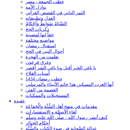
خطب الجمعة - مصر
نوازل الأمه
الثمر الداني في القصص القرآني
العدل وتطبيقاته
الصِّيَامُ ضَوَابِطٌ وَأحْكَامٌ
ذكريات الحج
حقاً انها لمصيبة
مواضيع مختلفة
استقبال رمضان
أحوال النبي في الحج
تعلمت من الهجرة
وغرق فرعون
يا باغي الخير أقبل ويا باغي الشر أقصر
أسباب الفلاح
خطب رمضان 1434
أيها الغرب المسكين هذا خاتم الأنبياء والمرسلين
العصمة من الفتن
المستحيلات والممكنات
عقيدة
مقدمات في منهج أهل السُّنَّة والْجَمَاعَة
لقاء الأسئلة و الإستفسارات
كيف أنصر رسول الله - صلّى الله عليه وسلّم
أحكام الجنائِز
عدالة الصَّحابة في ضوء الكتاب والسُّنَّة