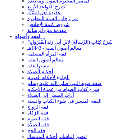
المصير المحتوم الموت وما بعده
شرح القواعد الأربع
عقيدة أهل السُّنَّة
في رحاب السنة المطهرة
شروط كلمة الإخلاص
مقدمة متن الرسالة
الفقه وأصوله
شَرْحُ كِتَاب (الرِّسَالَة) لابْنِ أبِي زَيْد الْقَيْرَوَانِيِّ
معالم أصول الفقه - 1443هـ
فقه المرأة المسلمة
معالم أصول الفقه
تيسيرالفقه
أحكام الصلاة
الجامع لأحكام الصيام
صفة صوم النبي صلى الله عليه وسلم
شرح كتاب الصيام من عمدة الأحكام
آداب المشي إلى الصلاة
الفقه الميسر في ضوء الكتاب والسنة
فقه الزواج
فقه الزكاة
فقه الصوم
فقه الصلاة
فقه الحج
تبصير الناسك بأحكام المناسك