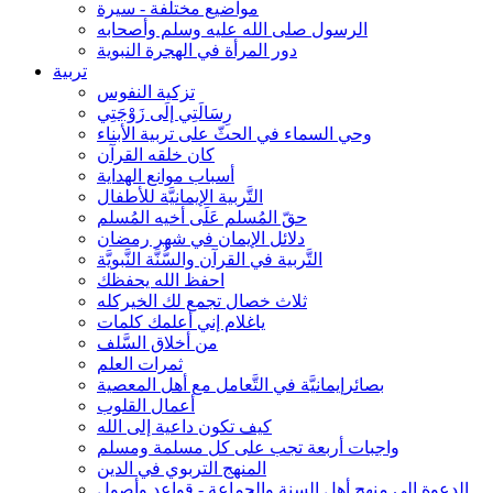
مواضيع مختلفة - سيرة
الرسول صلى الله عليه وسلم وأصحابه
دور المرأة في الهجرة النبوية
تربية
تزكية النفوس
رِسَالَتِي إلَى زَوْجَتِي
وحي السماء في الحثّ على تربية الأبناء
كان خلقه القرآن
أسباب موانع الهداية
التَّربية الإيمانيَّة للأطفال
حقّ المُسلم عَلَى أخيه المُسلم
دلائل الإيمان في شهر رمضان
التَّربية في القرآن والسُّنَّة النَّبويَّة
احفظ الله يحفظك
ثلاث خصال تجمع لك الخيركله
ياغلام إني أعلمك كلمات
من أخلاق السَّلف
ثمرات العلم
بصائرإيمانيَّة في التَّعامل مع أهل المعصية
أعمال القلوب
كيف تكون داعية إلى الله
واجبات أربعة تجب على كل مسلمة ومسلم
المنهج التربوي في الدين
الدعوة إلى منهج أهل السنة والجماعة - قواعد وأصول