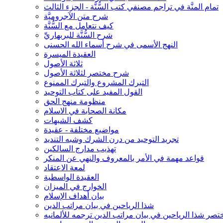
تمام المنَّة في تراجم مصنفي كتب السُّنَّة - الجزء الثالث
شرح متن الآجروميَّة
كيف نتعامل مع السُّنَّة
شرح السُّنَّة للبربهاريِّ
النهج الأسمى في شرح أسماء الله الحسنى
العقيدة الميسرة
ثلاثة الأصول
شرح مختصر لثلاثة الأصول
التبرك المشروع والتبرك الممنوع
القول المفيد على كتاب التوحيد
منظومة منهج الحق
مكانة الصحابة في الاسلام
كشف الشبهات
مواضيع مختلفة - عقيدة
تجريد التوحيد من درن الشرك وشبه التنديد
تهذيب مدارج السالكين
قواعد مهمة في الأمر بالمعروف والنهي عن المنكر
لمعة الاعتقاد
العقيدة الواسطية
الخوارج في الميزان
بيان أهداف الإسلام
شذا الرياحين في بيان مراتب الدين
تصر شذا الرياحين في بيان مراتب الدين ترجمه للألمانيه