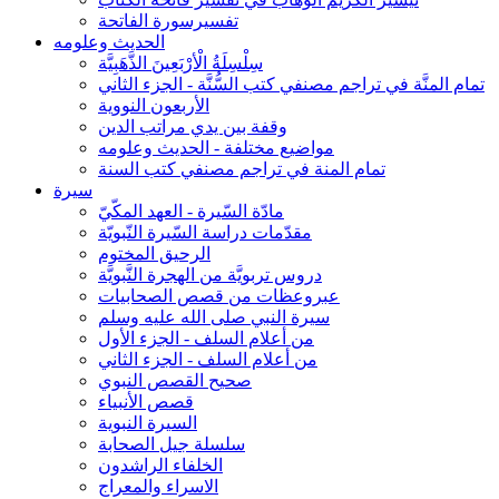
تفسيرسورة الفاتحة
الحديث وعلومه
سِلْسِلَةُ الْأرْبَعِينَ الذَّهَبِيَّة
تمام المنَّة في تراجم مصنفي كتب السُّنَّة - الجزء الثاني
الأربعون النووية
وقفة بين يدي مراتب الدين
مواضيع مختلفة - الحديث وعلومه
تمام المنة في تراجم مصنفي كتب السنة
سيرة
مادّة السّيرة - العهد المكّيّ
مقدّمات دراسة السّيرة النّبويّة
الرحيق المختوم
دروس تربويَّة من الهجرة النَّبويَّة
عبروعظات من قصص الصحابيات
سيرة النبي صلى الله عليه وسلم
من أعلام السلف - الجزء الأول
من أعلام السلف - الجزء الثاني
صحيح القصص النبوي
قصص الأنبياء
السيرة النبوية
سلسلة جيل الصحابة
الخلفاء الراشدون
الاسراء والمعراج