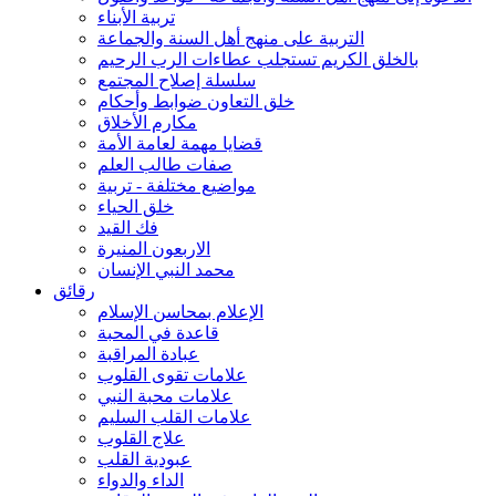
تربية الأبناء
التربية على منهج أهل السنة والجماعة
بالخلق الكريم تستجلب عطاءات الرب الرحيم
سلسلة إصلاح المجتمع
خلق التعاون ضوابط وأحكام
مكارم الأخلاق
قضايا مهمة لعامة الأمة
صفات طالب العلم
مواضيع مختلفة - تربية
خلق الحياء
فك القيد
الاربعون المنيرة
محمد النبي الإنسان
رقائق
الإعلام بمحاسن الإسلام
قاعدة في المحبة
عبادة المراقبة
علامات تقوى القلوب
علامات محبة النبي
علامات القلب السليم
علاج القلوب
عبودية القلب
الداء والدواء