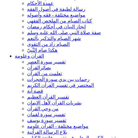
عمدة الأحكام
رسالة لطيفة في أصول الفقه
مواضيع مختلفة - فقه وأصوله
كتاب الصيام من الملخص الفقهي
إيجاز البيان في أحكام رمضان
صفة صلاة النبي صلى الله عليه وسلم
شهر الصيام والتذكير بالنعم
الصيام زاد من التقوى
هكذا صام النَّبِيّ
القرآن وعلومه
تفسير سورة العصر
بصائرالقرآن
تعلمت من القرآن
رحمات بين يدي سورة الحجرات
المختصر في تفسير القرآن الكريم
قصة آية
تفسير القرآن العظيم
بشريات القرآن لأهل الإيمان
من وحي القرآن
تفسير سورة لقمان
تفسير سورة يوسف
مواضيع مختلفة - القرآن علومه
بلاغ الرسالة القرآنية
تيسير الكريم الوهاب في تفسير فاتحة الكتاب