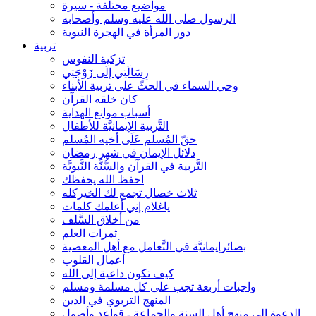
مواضيع مختلفة - سيرة
الرسول صلى الله عليه وسلم وأصحابه
دور المرأة في الهجرة النبوية
تربية
تزكية النفوس
رِسَالَتِي إلَى زَوْجَتِي
وحي السماء في الحثّ على تربية الأبناء
كان خلقه القرآن
أسباب موانع الهداية
التَّربية الإيمانيَّة للأطفال
حقّ المُسلم عَلَى أخيه المُسلم
دلائل الإيمان في شهر رمضان
التَّربية في القرآن والسُّنَّة النَّبويَّة
احفظ الله يحفظك
ثلاث خصال تجمع لك الخيركله
ياغلام إني أعلمك كلمات
من أخلاق السَّلف
ثمرات العلم
بصائرإيمانيَّة في التَّعامل مع أهل المعصية
أعمال القلوب
كيف تكون داعية إلى الله
واجبات أربعة تجب على كل مسلمة ومسلم
المنهج التربوي في الدين
الدعوة إلى منهج أهل السنة والجماعة - قواعد وأصول