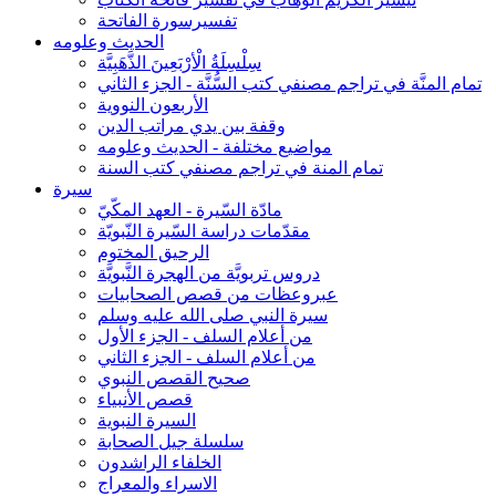
تفسيرسورة الفاتحة
الحديث وعلومه
سِلْسِلَةُ الْأرْبَعِينَ الذَّهَبِيَّة
تمام المنَّة في تراجم مصنفي كتب السُّنَّة - الجزء الثاني
الأربعون النووية
وقفة بين يدي مراتب الدين
مواضيع مختلفة - الحديث وعلومه
تمام المنة في تراجم مصنفي كتب السنة
سيرة
مادّة السّيرة - العهد المكّيّ
مقدّمات دراسة السّيرة النّبويّة
الرحيق المختوم
دروس تربويَّة من الهجرة النَّبويَّة
عبروعظات من قصص الصحابيات
سيرة النبي صلى الله عليه وسلم
من أعلام السلف - الجزء الأول
من أعلام السلف - الجزء الثاني
صحيح القصص النبوي
قصص الأنبياء
السيرة النبوية
سلسلة جيل الصحابة
الخلفاء الراشدون
الاسراء والمعراج