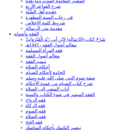
المصير المحتوم الموت وما بعده
شرح القواعد الأربع
عقيدة أهل السُّنَّة
في رحاب السنة المطهرة
شروط كلمة الإخلاص
مقدمة متن الرسالة
الفقه وأصوله
شَرْحُ كِتَاب (الرِّسَالَة) لابْنِ أبِي زَيْد الْقَيْرَوَانِيِّ
معالم أصول الفقه - 1443هـ
فقه المرأة المسلمة
معالم أصول الفقه
تيسيرالفقه
أحكام الصلاة
الجامع لأحكام الصيام
صفة صوم النبي صلى الله عليه وسلم
شرح كتاب الصيام من عمدة الأحكام
آداب المشي إلى الصلاة
الفقه الميسر في ضوء الكتاب والسنة
فقه الزواج
فقه الزكاة
فقه الصوم
فقه الصلاة
فقه الحج
تبصير الناسك بأحكام المناسك