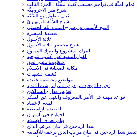
تمام المنَّة في تراجم مصنفي كتب السُّنَّة - الجزء الثالث
شرح متن الآجروميَّة
كيف نتعامل مع السُّنَّة
شرح السُّنَّة للبربهاريِّ
النهج الأسمى في شرح أسماء الله الحسنى
العقيدة الميسرة
ثلاثة الأصول
شرح مختصر لثلاثة الأصول
التبرك المشروع والتبرك الممنوع
القول المفيد على كتاب التوحيد
منظومة منهج الحق
مكانة الصحابة في الاسلام
كشف الشبهات
مواضيع مختلفة - عقيدة
تجريد التوحيد من درن الشرك وشبه التنديد
تهذيب مدارج السالكين
قواعد مهمة في الأمر بالمعروف والنهي عن المنكر
لمعة الاعتقاد
العقيدة الواسطية
الخوارج في الميزان
بيان أهداف الإسلام
شذا الرياحين في بيان مراتب الدين
تصر شذا الرياحين في بيان مراتب الدين ترجمه للألمانيه