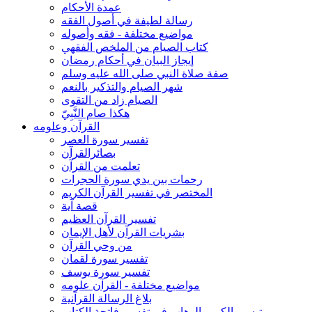
عمدة الأحكام
رسالة لطيفة في أصول الفقه
مواضيع مختلفة - فقه وأصوله
كتاب الصيام من الملخص الفقهي
إيجاز البيان في أحكام رمضان
صفة صلاة النبي صلى الله عليه وسلم
شهر الصيام والتذكير بالنعم
الصيام زاد من التقوى
هكذا صام النَّبِيّ
القرآن وعلومه
تفسير سورة العصر
بصائرالقرآن
تعلمت من القرآن
رحمات بين يدي سورة الحجرات
المختصر في تفسير القرآن الكريم
قصة آية
تفسير القرآن العظيم
بشريات القرآن لأهل الإيمان
من وحي القرآن
تفسير سورة لقمان
تفسير سورة يوسف
مواضيع مختلفة - القرآن علومه
بلاغ الرسالة القرآنية
تيسير الكريم الوهاب في تفسير فاتحة الكتاب