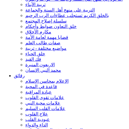
تربية الأبناء
التربية على منهج أهل السنة والجماعة
بالخلق الكريم تستجلب عطاءات الرب الرحيم
سلسلة إصلاح المجتمع
خلق التعاون ضوابط وأحكام
مكارم الأخلاق
قضايا مهمة لعامة الأمة
صفات طالب العلم
مواضيع مختلفة - تربية
خلق الحياء
فك القيد
الاربعون المنيرة
محمد النبي الإنسان
رقائق
الإعلام بمحاسن الإسلام
قاعدة في المحبة
عبادة المراقبة
علامات تقوى القلوب
علامات محبة النبي
علامات القلب السليم
علاج القلوب
عبودية القلب
الداء والدواء