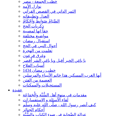
خطب الجمعة - مصر
نوازل الأمه
الثمر الداني في القصص القرآني
العدل وتطبيقاته
الصِّيَامُ ضَوَابِطٌ وَأحْكَامٌ
ذكريات الحج
حقاً انها لمصيبة
مواضيع مختلفة
استقبال رمضان
أحوال النبي في الحج
تعلمت من الهجرة
وغرق فرعون
يا باغي الخير أقبل ويا باغي الشر أقصر
أسباب الفلاح
خطب رمضان 1434
أيها الغرب المسكين هذا خاتم الأنبياء والمرسلين
العصمة من الفتن
المستحيلات والممكنات
عقيدة
مقدمات في منهج أهل السُّنَّة والْجَمَاعَة
لقاء الأسئلة و الإستفسارات
كيف أنصر رسول الله - صلّى الله عليه وسلّم
أحكام الجنائِز
عدالة الصَّحابة في ضوء الكتاب والسُّنَّة