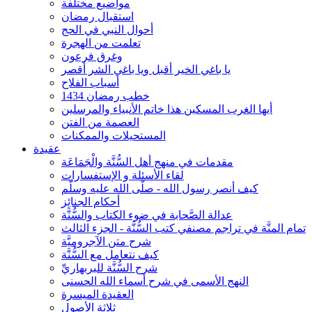
مواضيع مختلفة
استقبال رمضان
أحوال النبي في الحج
تعلمت من الهجرة
وغرق فرعون
يا باغي الخير أقبل ويا باغي الشر أقصر
أسباب الفلاح
خطب رمضان 1434
أيها الغرب المسكين هذا خاتم الأنبياء والمرسلين
العصمة من الفتن
المستحيلات والممكنات
عقيدة
مقدمات في منهج أهل السُّنَّة والْجَمَاعَة
لقاء الأسئلة و الإستفسارات
كيف أنصر رسول الله - صلّى الله عليه وسلّم
أحكام الجنائِز
عدالة الصَّحابة في ضوء الكتاب والسُّنَّة
تمام المنَّة في تراجم مصنفي كتب السُّنَّة - الجزء الثالث
شرح متن الآجروميَّة
كيف نتعامل مع السُّنَّة
شرح السُّنَّة للبربهاريِّ
النهج الأسمى في شرح أسماء الله الحسنى
العقيدة الميسرة
ثلاثة الأصول