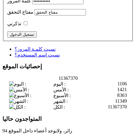
كلمة المرور
مفتاح التحقق
تذكرني
نسيت كلمـة المرور؟
نسيت اسم المستخدم؟
إحصائيات الموقع
11367370
1106
اليوم :
1421
الأمس :
8363
الأسبوع :
11349
الشهر :
11367370
الكل :
المتواجدون حاليا
94 زائر، ولايوجد أعضاء داخل الموقع