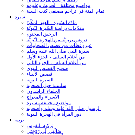
مواضيع مختلفة - الحديث وعلومه
تمام المنة في تراجم مصنفي كتب السنة
سيرة
مادّة السّيرة - العهد المكّيّ
مقدّمات دراسة السّيرة النّبويّة
الرحيق المختوم
دروس تربويَّة من الهجرة النَّبويَّة
عبروعظات من قصص الصحابيات
سيرة النبي صلى الله عليه وسلم
من أعلام السلف - الجزء الأول
من أعلام السلف - الجزء الثاني
صحيح القصص النبوي
قصص الأنبياء
السيرة النبوية
سلسلة جيل الصحابة
الخلفاء الراشدون
الاسراء والمعراج
مواضيع مختلفة - سيرة
الرسول صلى الله عليه وسلم وأصحابه
دور المرأة في الهجرة النبوية
تربية
تزكية النفوس
رِسَالَتِي إلَى زَوْجَتِي