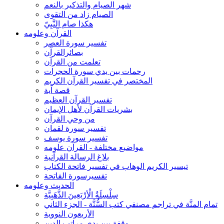
شهر الصيام والتذكير بالنعم
الصيام زاد من التقوى
هكذا صام النَّبِيّ
القرآن وعلومه
تفسير سورة العصر
بصائرالقرآن
تعلمت من القرآن
رحمات بين يدي سورة الحجرات
المختصر في تفسير القرآن الكريم
قصة آية
تفسير القرآن العظيم
بشريات القرآن لأهل الإيمان
من وحي القرآن
تفسير سورة لقمان
تفسير سورة يوسف
مواضيع مختلفة - القرآن علومه
بلاغ الرسالة القرآنية
تيسير الكريم الوهاب في تفسير فاتحة الكتاب
تفسيرسورة الفاتحة
الحديث وعلومه
سِلْسِلَةُ الْأرْبَعِينَ الذَّهَبِيَّة
تمام المنَّة في تراجم مصنفي كتب السُّنَّة - الجزء الثاني
الأربعون النووية
وقفة بين يدي مراتب الدين