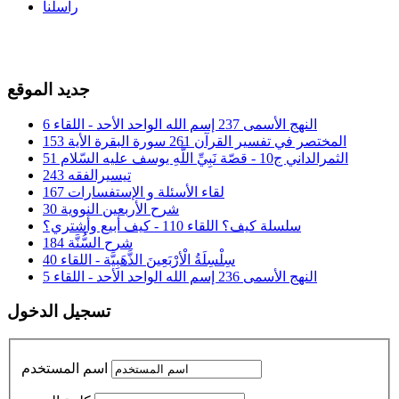
راسلنا
جديد الموقع
النهج الأسمى 237 إسم الله الواحد الأحد - اللقاء 6
المختصر في تفسير القرآن 261 سورة البقرة الأية 153
الثمرالداني ج10 - قصّة نَبِيِّ اللَّهِ يوسف عليه السّلام 51
تيسيرالفقه 243
لقاء الأسئلة و الإستفسارات 167
شرح الأربعين النووية 30
سلسلة كيف؟ اللقاء 110 - كيف أبيع وأشتري؟
شرح السُّنَّة 184
سِلْسِلَةُ الْأرْبَعِينَ الذَّهَبِيَّة - اللقاء 40
النهج الأسمى 236 إسم الله الواحد الأحد - اللقاء 5
تسجيل الدخول
اسم المستخدم