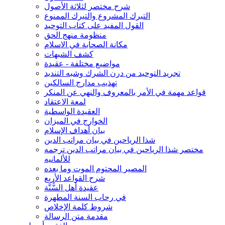
شرح مختصر لثلاثة الأصول
التبرك المشروع والتبرك الممنوع
القول المفيد على كتاب التوحيد
منظومة منهج الحق
مكانة الصحابة في الاسلام
كشف الشبهات
مواضيع مختلفة - عقيدة
تجريد التوحيد من درن الشرك وشبه التنديد
تهذيب مدارج السالكين
قواعد مهمة في الأمر بالمعروف والنهي عن المنكر
لمعة الاعتقاد
العقيدة الواسطية
الخوارج في الميزان
بيان أهداف الإسلام
شذا الرياحين في بيان مراتب الدين
مختصر شذا الرياحين في بيان مراتب الدين ترجمه
للألمانيه
المصير المحتوم الموت وما بعده
شرح القواعد الأربع
عقيدة أهل السُّنَّة
في رحاب السنة المطهرة
شروط كلمة الإخلاص
مقدمة متن الرسالة