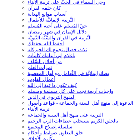
وحي السماء في الحثّ على تربية الأبناء
كان خلقه القرآن
أسباب موانع الهداية
التَّربية الإيمانيَّة للأطفال
حقّ المُسلم عَلَى أخيه المُسلم
دلائل الإيمان في شهر رمضان
التَّربية في القرآن والسُّنَّة النَّبويَّة
احفظ الله يحفظك
ثلاث خصال تجمع لك الخيركله
ياغلام إني أعلمك كلمات
من أخلاق السَّلف
ثمرات العلم
بصائرإيمانيَّة في التَّعامل مع أهل المعصية
أعمال القلوب
كيف تكون داعية إلى الله
واجبات أربعة تجب على كل مسلمة ومسلم
المنهج التربوي في الدين
الدعوة إلى منهج أهل السنة والجماعة - قواعد وأصول
تربية الأبناء
التربية على منهج أهل السنة والجماعة
بالخلق الكريم تستجلب عطاءات الرب الرحيم
سلسلة إصلاح المجتمع
خلق التعاون ضوابط وأحكام
مكارم الأخلاق