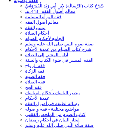
الفقه وأصوله
شَرْحُ كِتَاب (الرِّسَالَة) لابْنِ أبِي زَيْد الْقَيْرَوَانِيِّ
معالم أصول الفقه - 1443هـ
فقه المرأة المسلمة
معالم أصول الفقه
تيسيرالفقه
أحكام الصلاة
الجامع لأحكام الصيام
صفة صوم النبي صلى الله عليه وسلم
شرح كتاب الصيام من عمدة الأحكام
آداب المشي إلى الصلاة
الفقه الميسر في ضوء الكتاب والسنة
فقه الزواج
فقه الزكاة
فقه الصوم
فقه الصلاة
فقه الحج
تبصير الناسك بأحكام المناسك
عمدة الأحكام
رسالة لطيفة في أصول الفقه
مواضيع مختلفة - فقه وأصوله
كتاب الصيام من الملخص الفقهي
إيجاز البيان في أحكام رمضان
صفة صلاة النبي صلى الله عليه وسلم