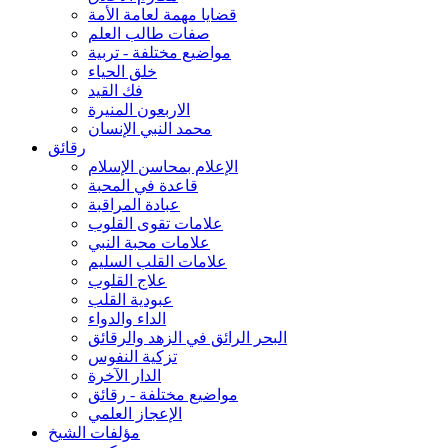
قضايا مهمة لعامة الأمة
صفات طالب العلم
مواضيع مختلفة - تربية
خلق الحياء
فك القيد
الاربعون المنيرة
محمد النبي الإنسان
رقائق
الإعلام بمحاسن الإسلام
قاعدة في المحبة
عبادة المراقبة
علامات تقوى القلوب
علامات محبة النبي
علامات القلب السليم
علاج القلوب
عبودية القلب
الداء والدواء
البحر الرائق في الزهد والرقائق
تزكية النفوس
الدار الآخرة
مواضيع مختلفة - رقائق
الإعجاز العلمي
مؤلفات الشيخ