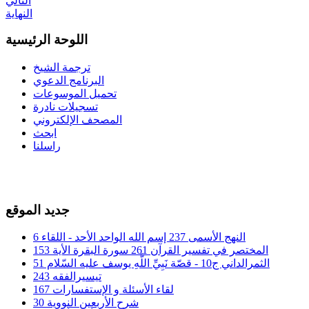
التالي
النهاية
اللوحة الرئيسية
ترجمة الشيخ
البرنامج الدعوي
تحميل الموسوعات
تسجيلات نادرة
المصحف الإلكتروني
ابحث
راسلنا
جديد الموقع
النهج الأسمى 237 إسم الله الواحد الأحد - اللقاء 6
المختصر في تفسير القرآن 261 سورة البقرة الأية 153
الثمرالداني ج10 - قصّة نَبِيِّ اللَّهِ يوسف عليه السّلام 51
تيسيرالفقه 243
لقاء الأسئلة و الإستفسارات 167
شرح الأربعين النووية 30