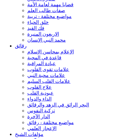
قضايا مهمة لعامة الأمة
صفات طالب العلم
مواضيع مختلفة - تربية
خلق الحياء
فك القيد
الاربعون المنيرة
محمد النبي الإنسان
رقائق
الإعلام بمحاسن الإسلام
قاعدة في المحبة
عبادة المراقبة
علامات تقوى القلوب
علامات محبة النبي
علامات القلب السليم
علاج القلوب
عبودية القلب
الداء والدواء
البحر الرائق في الزهد والرقائق
تزكية النفوس
الدار الآخرة
مواضيع مختلفة - رقائق
الإعجاز العلمي
مؤلفات الشيخ