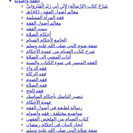
الفقه وأصوله
شَرْحُ كِتَاب (الرِّسَالَة) لابْنِ أبِي زَيْد الْقَيْرَوَانِيِّ
معالم أصول الفقه - 1443هـ
فقه المرأة المسلمة
معالم أصول الفقه
تيسيرالفقه
أحكام الصلاة
الجامع لأحكام الصيام
صفة صوم النبي صلى الله عليه وسلم
شرح كتاب الصيام من عمدة الأحكام
آداب المشي إلى الصلاة
الفقه الميسر في ضوء الكتاب والسنة
فقه الزواج
فقه الزكاة
فقه الصوم
فقه الصلاة
فقه الحج
تبصير الناسك بأحكام المناسك
عمدة الأحكام
رسالة لطيفة في أصول الفقه
مواضيع مختلفة - فقه وأصوله
كتاب الصيام من الملخص الفقهي
إيجاز البيان في أحكام رمضان
صفة صلاة النبي صلى الله عليه وسلم