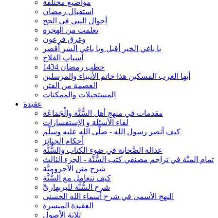
مواضيع مختلفة
استقبال رمضان
أحوال النبي في الحج
تعلمت من الهجرة
وغرق فرعون
يا باغي الخير أقبل ويا باغي الشر أقصر
أسباب الفلاح
خطب رمضان 1434
أيها الغرب المسكين هذا خاتم الأنبياء والمرسلين
العصمة من الفتن
المستحيلات والممكنات
عقيدة
مقدمات في منهج أهل السُّنَّة والْجَمَاعَة
لقاء الأسئلة و الإستفسارات
كيف أنصر رسول الله - صلّى الله عليه وسلّم
أحكام الجنائِز
عدالة الصَّحابة في ضوء الكتاب والسُّنَّة
تمام المنَّة في تراجم مصنفي كتب السُّنَّة - الجزء الثالث
شرح متن الآجروميَّة
كيف نتعامل مع السُّنَّة
شرح السُّنَّة للبربهاريِّ
النهج الأسمى في شرح أسماء الله الحسنى
العقيدة الميسرة
ثلاثة الأصول