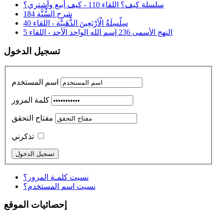
سلسلة كيف؟ اللقاء 110 - كيف أبيع وأشتري؟
شرح السُّنَّة 184
سِلْسِلَةُ الْأرْبَعِينَ الذَّهَبِيَّة - اللقاء 40
النهج الأسمى 236 إسم الله الواحد الأحد - اللقاء 5
تسجيل الدخول
اسم المستخدم
كلمة المرور
مفتاح التحقق
تذكرني
نسيت كلمـة المرور؟
نسيت اسم المستخدم؟
إحصائيات الموقع