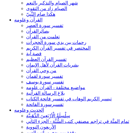
شهر الصيام والتذكير بالنعم
الصيام زاد من التقوى
هكذا صام النَّبِيّ
القرآن وعلومه
تفسير سورة العصر
بصائرالقرآن
تعلمت من القرآن
رحمات بين يدي سورة الحجرات
المختصر في تفسير القرآن الكريم
قصة آية
تفسير القرآن العظيم
بشريات القرآن لأهل الإيمان
من وحي القرآن
تفسير سورة لقمان
تفسير سورة يوسف
مواضيع مختلفة - القرآن علومه
بلاغ الرسالة القرآنية
تيسير الكريم الوهاب في تفسير فاتحة الكتاب
تفسيرسورة الفاتحة
الحديث وعلومه
سِلْسِلَةُ الْأرْبَعِينَ الذَّهَبِيَّة
تمام المنَّة في تراجم مصنفي كتب السُّنَّة - الجزء الثاني
الأربعون النووية
وقفة بين يدي مراتب الدين