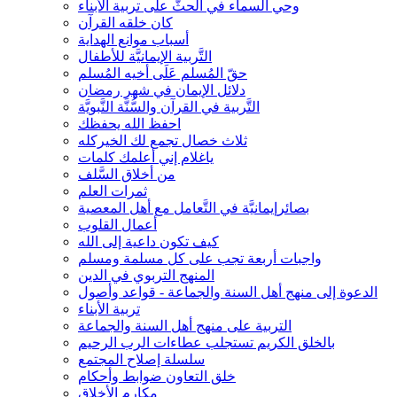
وحي السماء في الحثّ على تربية الأبناء
كان خلقه القرآن
أسباب موانع الهداية
التَّربية الإيمانيَّة للأطفال
حقّ المُسلم عَلَى أخيه المُسلم
دلائل الإيمان في شهر رمضان
التَّربية في القرآن والسُّنَّة النَّبويَّة
احفظ الله يحفظك
ثلاث خصال تجمع لك الخيركله
ياغلام إني أعلمك كلمات
من أخلاق السَّلف
ثمرات العلم
بصائرإيمانيَّة في التَّعامل مع أهل المعصية
أعمال القلوب
كيف تكون داعية إلى الله
واجبات أربعة تجب على كل مسلمة ومسلم
المنهج التربوي في الدين
الدعوة إلى منهج أهل السنة والجماعة - قواعد وأصول
تربية الأبناء
التربية على منهج أهل السنة والجماعة
بالخلق الكريم تستجلب عطاءات الرب الرحيم
سلسلة إصلاح المجتمع
خلق التعاون ضوابط وأحكام
مكارم الأخلاق