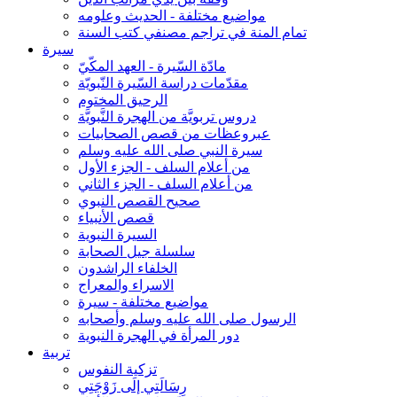
مواضيع مختلفة - الحديث وعلومه
تمام المنة في تراجم مصنفي كتب السنة
سيرة
مادّة السّيرة - العهد المكّيّ
مقدّمات دراسة السّيرة النّبويّة
الرحيق المختوم
دروس تربويَّة من الهجرة النَّبويَّة
عبروعظات من قصص الصحابيات
سيرة النبي صلى الله عليه وسلم
من أعلام السلف - الجزء الأول
من أعلام السلف - الجزء الثاني
صحيح القصص النبوي
قصص الأنبياء
السيرة النبوية
سلسلة جيل الصحابة
الخلفاء الراشدون
الاسراء والمعراج
مواضيع مختلفة - سيرة
الرسول صلى الله عليه وسلم وأصحابه
دور المرأة في الهجرة النبوية
تربية
تزكية النفوس
رِسَالَتِي إلَى زَوْجَتِي