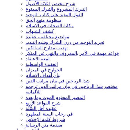
شرح مختصر لثلاثة الأصول
التبرك المشروع والتبرك الممنوع
القول المفيد على كتاب التوحيد
منظومة منهج الحق
مكانة الصحابة في الاسلام
كشف الشبهات
مواضيع مختلفة - عقيدة
تجريد التوحيد من درن الشرك وشبه التنديد
تهذيب مدارج السالكين
قواعد مهمة في الأمر بالمعروف والنهي عن المنكر
لمعة الاعتقاد
العقيدة الواسطية
الخوارج في الميزان
بيان أهداف الإسلام
شذا الرياحين في بيان مراتب الدين
مختصر شذا الرياحين في بيان مراتب الدين ترجمه
للألمانيه
المصير المحتوم الموت وما بعده
شرح القواعد الأربع
عقيدة أهل السُّنَّة
في رحاب السنة المطهرة
شروط كلمة الإخلاص
مقدمة متن الرسالة