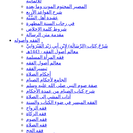
للألمانيه
المصير المحتوم الموت وما بعده
شرح القواعد الأربع
عقيدة أهل السُّنَّة
في رحاب السنة المطهرة
شروط كلمة الإخلاص
مقدمة متن الرسالة
الفقه وأصوله
شَرْحُ كِتَاب (الرِّسَالَة) لابْنِ أبِي زَيْد الْقَيْرَوَانِيِّ
معالم أصول الفقه - 1443هـ
فقه المرأة المسلمة
معالم أصول الفقه
تيسيرالفقه
أحكام الصلاة
الجامع لأحكام الصيام
صفة صوم النبي صلى الله عليه وسلم
شرح كتاب الصيام من عمدة الأحكام
آداب المشي إلى الصلاة
الفقه الميسر في ضوء الكتاب والسنة
فقه الزواج
فقه الزكاة
فقه الصوم
فقه الصلاة
فقه الحج