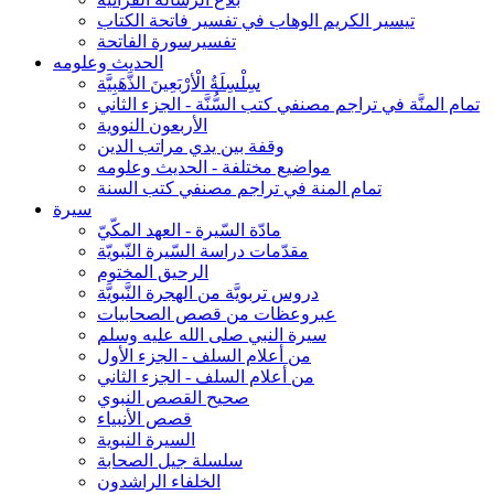
تيسير الكريم الوهاب في تفسير فاتحة الكتاب
تفسيرسورة الفاتحة
الحديث وعلومه
سِلْسِلَةُ الْأرْبَعِينَ الذَّهَبِيَّة
تمام المنَّة في تراجم مصنفي كتب السُّنَّة - الجزء الثاني
الأربعون النووية
وقفة بين يدي مراتب الدين
مواضيع مختلفة - الحديث وعلومه
تمام المنة في تراجم مصنفي كتب السنة
سيرة
مادّة السّيرة - العهد المكّيّ
مقدّمات دراسة السّيرة النّبويّة
الرحيق المختوم
دروس تربويَّة من الهجرة النَّبويَّة
عبروعظات من قصص الصحابيات
سيرة النبي صلى الله عليه وسلم
من أعلام السلف - الجزء الأول
من أعلام السلف - الجزء الثاني
صحيح القصص النبوي
قصص الأنبياء
السيرة النبوية
سلسلة جيل الصحابة
الخلفاء الراشدون