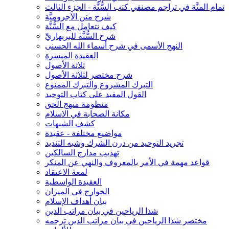
تمام المنَّة في تراجم مصنفي كتب السُّنَّة - الجزء الثالث
شرح متن الآجروميَّة
كيف نتعامل مع السُّنَّة
شرح السُّنَّة للبربهاريِّ
النهج الأسمى في شرح أسماء الله الحسنى
العقيدة الميسرة
ثلاثة الأصول
شرح مختصر لثلاثة الأصول
التبرك المشروع والتبرك الممنوع
القول المفيد على كتاب التوحيد
منظومة منهج الحق
مكانة الصحابة في الاسلام
كشف الشبهات
مواضيع مختلفة - عقيدة
تجريد التوحيد من درن الشرك وشبه التنديد
تهذيب مدارج السالكين
قواعد مهمة في الأمر بالمعروف والنهي عن المنكر
لمعة الاعتقاد
العقيدة الواسطية
الخوارج في الميزان
بيان أهداف الإسلام
شذا الرياحين في بيان مراتب الدين
مختصر شذا الرياحين في بيان مراتب الدين ترجمه