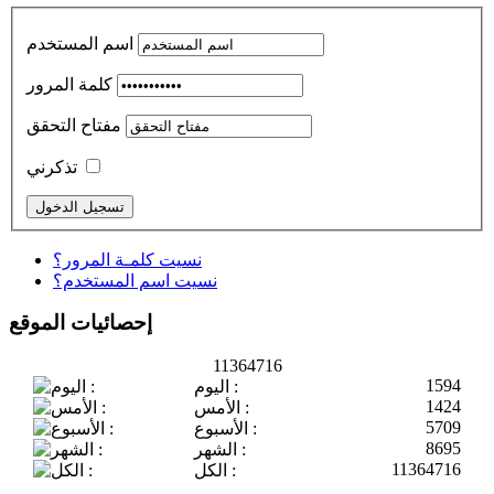
اسم المستخدم
كلمة المرور
مفتاح التحقق
تذكرني
نسيت كلمـة المرور؟
نسيت اسم المستخدم؟
إحصائيات الموقع
11364716
1594
اليوم :
1424
الأمس :
5709
الأسبوع :
8695
الشهر :
11364716
الكل :