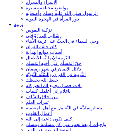
الاسراء والمعراج
مواضيع مختلفة - سيرة
الرسول صلى الله عليه وسلم وأصحابه
دور المرأة في الهجرة النبوية
تربية
تزكية النفوس
رِسَالَتِي إلَى زَوْجَتِي
وحي السماء في الحثّ على تربية الأبناء
كان خلقه القرآن
أسباب موانع الهداية
التَّربية الإيمانيَّة للأطفال
حقّ المُسلم عَلَى أخيه المُسلم
دلائل الإيمان في شهر رمضان
التَّربية في القرآن والسُّنَّة النَّبويَّة
احفظ الله يحفظك
ثلاث خصال تجمع لك الخيركله
ياغلام إني أعلمك كلمات
من أخلاق السَّلف
ثمرات العلم
بصائرإيمانيَّة في التَّعامل مع أهل المعصية
أعمال القلوب
كيف تكون داعية إلى الله
واجبات أربعة تجب على كل مسلمة ومسلم
المنهج التربوي في الدين