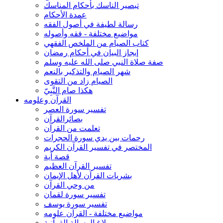
تبصير الناسك بأحكام المناسك
عمدة الأحكام
رسالة لطيفة في أصول الفقه
مواضيع مختلفة - فقه وأصوله
كتاب الصيام من الملخص الفقهي
إيجاز البيان في أحكام رمضان
صفة صلاة النبي صلى الله عليه وسلم
شهر الصيام والتذكير بالنعم
الصيام زاد من التقوى
هكذا صام النَّبِيّ
القرآن وعلومه
تفسير سورة العصر
بصائرالقرآن
تعلمت من القرآن
رحمات بين يدي سورة الحجرات
المختصر في تفسير القرآن الكريم
قصة آية
تفسير القرآن العظيم
بشريات القرآن لأهل الإيمان
من وحي القرآن
تفسير سورة لقمان
تفسير سورة يوسف
مواضيع مختلفة - القرآن علومه
بلاغ الرسالة القرآنية