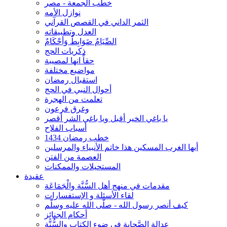
خطب الجمعة - مصر
نوازل الأمه
الثمر الداني في القصص القرآني
العدل وتطبيقاته
الصِّيَامُ ضَوَابِطٌ وَأحْكَامٌ
ذكريات الحج
حقاً انها لمصيبة
مواضيع مختلفة
استقبال رمضان
أحوال النبي في الحج
تعلمت من الهجرة
وغرق فرعون
يا باغي الخير أقبل ويا باغي الشر أقصر
أسباب الفلاح
خطب رمضان 1434
أيها الغرب المسكين هذا خاتم الأنبياء والمرسلين
العصمة من الفتن
المستحيلات والممكنات
عقيدة
مقدمات في منهج أهل السُّنَّة والْجَمَاعَة
لقاء الأسئلة و الإستفسارات
كيف أنصر رسول الله - صلّى الله عليه وسلّم
أحكام الجنائِز
عدالة الصَّحابة في ضوء الكتاب والسُّنَّة