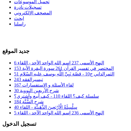
تحميل الموسوعات
تسجيلات نادرة
المصحف الإلكتروني
ابحث
راسلنا
جديد الموقع
النهج الأسمى 237 إسم الله الواحد الأحد - اللقاء 6
المختصر في تفسير القرآن 261 سورة البقرة الأية 153
الثمرالداني ج10 - قصّة نَبِيِّ اللَّهِ يوسف عليه السّلام 51
تيسيرالفقه 243
لقاء الأسئلة و الإستفسارات 167
شرح الأربعين النووية 30
سلسلة كيف؟ اللقاء 110 - كيف أبيع وأشتري؟
شرح السُّنَّة 184
سِلْسِلَةُ الْأرْبَعِينَ الذَّهَبِيَّة - اللقاء 40
النهج الأسمى 236 إسم الله الواحد الأحد - اللقاء 5
تسجيل الدخول