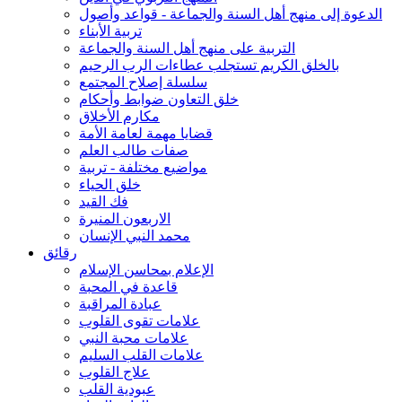
الدعوة إلى منهج أهل السنة والجماعة - قواعد وأصول
تربية الأبناء
التربية على منهج أهل السنة والجماعة
بالخلق الكريم تستجلب عطاءات الرب الرحيم
سلسلة إصلاح المجتمع
خلق التعاون ضوابط وأحكام
مكارم الأخلاق
قضايا مهمة لعامة الأمة
صفات طالب العلم
مواضيع مختلفة - تربية
خلق الحياء
فك القيد
الاربعون المنيرة
محمد النبي الإنسان
رقائق
الإعلام بمحاسن الإسلام
قاعدة في المحبة
عبادة المراقبة
علامات تقوى القلوب
علامات محبة النبي
علامات القلب السليم
علاج القلوب
عبودية القلب