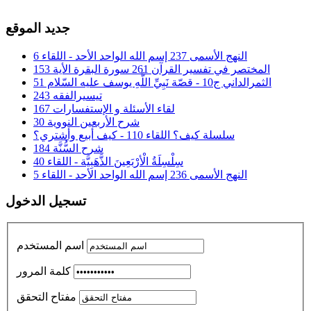
جديد الموقع
النهج الأسمى 237 إسم الله الواحد الأحد - اللقاء 6
المختصر في تفسير القرآن 261 سورة البقرة الأية 153
الثمرالداني ج10 - قصّة نَبِيِّ اللَّهِ يوسف عليه السّلام 51
تيسيرالفقه 243
لقاء الأسئلة و الإستفسارات 167
شرح الأربعين النووية 30
سلسلة كيف؟ اللقاء 110 - كيف أبيع وأشتري؟
شرح السُّنَّة 184
سِلْسِلَةُ الْأرْبَعِينَ الذَّهَبِيَّة - اللقاء 40
النهج الأسمى 236 إسم الله الواحد الأحد - اللقاء 5
تسجيل الدخول
اسم المستخدم
كلمة المرور
مفتاح التحقق