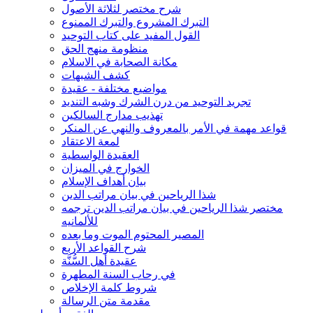
شرح مختصر لثلاثة الأصول
التبرك المشروع والتبرك الممنوع
القول المفيد على كتاب التوحيد
منظومة منهج الحق
مكانة الصحابة في الاسلام
كشف الشبهات
مواضيع مختلفة - عقيدة
تجريد التوحيد من درن الشرك وشبه التنديد
تهذيب مدارج السالكين
قواعد مهمة في الأمر بالمعروف والنهي عن المنكر
لمعة الاعتقاد
العقيدة الواسطية
الخوارج في الميزان
بيان أهداف الإسلام
شذا الرياحين في بيان مراتب الدين
مختصر شذا الرياحين في بيان مراتب الدين ترجمه
للألمانيه
المصير المحتوم الموت وما بعده
شرح القواعد الأربع
عقيدة أهل السُّنَّة
في رحاب السنة المطهرة
شروط كلمة الإخلاص
مقدمة متن الرسالة