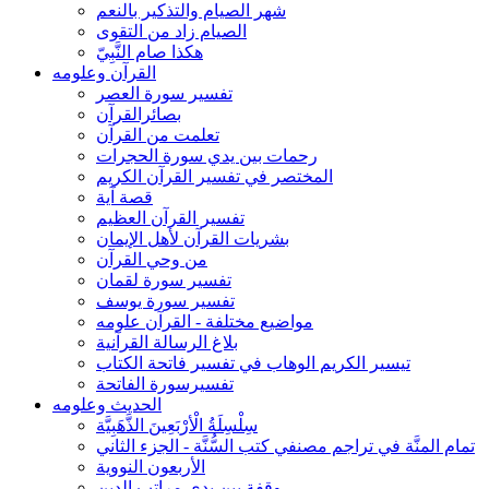
شهر الصيام والتذكير بالنعم
الصيام زاد من التقوى
هكذا صام النَّبِيّ
القرآن وعلومه
تفسير سورة العصر
بصائرالقرآن
تعلمت من القرآن
رحمات بين يدي سورة الحجرات
المختصر في تفسير القرآن الكريم
قصة آية
تفسير القرآن العظيم
بشريات القرآن لأهل الإيمان
من وحي القرآن
تفسير سورة لقمان
تفسير سورة يوسف
مواضيع مختلفة - القرآن علومه
بلاغ الرسالة القرآنية
تيسير الكريم الوهاب في تفسير فاتحة الكتاب
تفسيرسورة الفاتحة
الحديث وعلومه
سِلْسِلَةُ الْأرْبَعِينَ الذَّهَبِيَّة
تمام المنَّة في تراجم مصنفي كتب السُّنَّة - الجزء الثاني
الأربعون النووية
وقفة بين يدي مراتب الدين