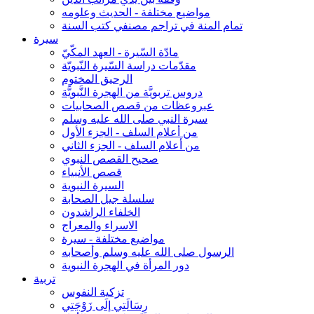
مواضيع مختلفة - الحديث وعلومه
تمام المنة في تراجم مصنفي كتب السنة
سيرة
مادّة السّيرة - العهد المكّيّ
مقدّمات دراسة السّيرة النّبويّة
الرحيق المختوم
دروس تربويَّة من الهجرة النَّبويَّة
عبروعظات من قصص الصحابيات
سيرة النبي صلى الله عليه وسلم
من أعلام السلف - الجزء الأول
من أعلام السلف - الجزء الثاني
صحيح القصص النبوي
قصص الأنبياء
السيرة النبوية
سلسلة جيل الصحابة
الخلفاء الراشدون
الاسراء والمعراج
مواضيع مختلفة - سيرة
الرسول صلى الله عليه وسلم وأصحابه
دور المرأة في الهجرة النبوية
تربية
تزكية النفوس
رِسَالَتِي إلَى زَوْجَتِي