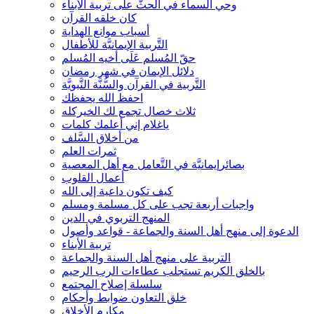
وحي السماء في الحثّ على تربية الأبناء
كان خلقه القرآن
أسباب موانع الهداية
التَّربية الإيمانيَّة للأطفال
حقّ المُسلم عَلَى أخيه المُسلم
دلائل الإيمان في شهر رمضان
التَّربية في القرآن والسُّنَّة النَّبويَّة
احفظ الله يحفظك
ثلاث خصال تجمع لك الخيركله
ياغلام إني أعلمك كلمات
من أخلاق السَّلف
ثمرات العلم
بصائرإيمانيَّة في التَّعامل مع أهل المعصية
أعمال القلوب
كيف تكون داعية إلى الله
واجبات أربعة تجب على كل مسلمة ومسلم
المنهج التربوي في الدين
الدعوة إلى منهج أهل السنة والجماعة - قواعد وأصول
تربية الأبناء
التربية على منهج أهل السنة والجماعة
بالخلق الكريم تستجلب عطاءات الرب الرحيم
سلسلة إصلاح المجتمع
خلق التعاون ضوابط وأحكام
مكارم الأخلاق