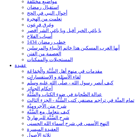
مواضيع مختلفة
استقبال رمضان
أحوال النبي في الحج
تعلمت من الهجرة
وغرق فرعون
يا باغي الخير أقبل ويا باغي الشر أقصر
أسباب الفلاح
خطب رمضان 1434
أيها الغرب المسكين هذا خاتم الأنبياء والمرسلين
العصمة من الفتن
المستحيلات والممكنات
عقيدة
مقدمات في منهج أهل السُّنَّة والْجَمَاعَة
لقاء الأسئلة و الإستفسارات
كيف أنصر رسول الله - صلّى الله عليه وسلّم
أحكام الجنائِز
عدالة الصَّحابة في ضوء الكتاب والسُّنَّة
تمام المنَّة في تراجم مصنفي كتب السُّنَّة - الجزء الثالث
شرح متن الآجروميَّة
كيف نتعامل مع السُّنَّة
شرح السُّنَّة للبربهاريِّ
النهج الأسمى في شرح أسماء الله الحسنى
العقيدة الميسرة
ثلاثة الأصول