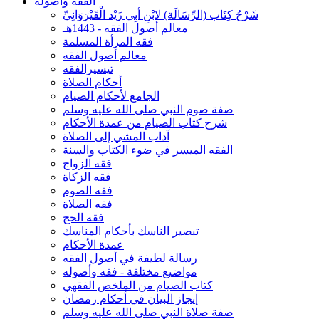
الفقه وأصوله
شَرْحُ كِتَاب (الرِّسَالَة) لابْنِ أبِي زَيْد الْقَيْرَوَانِيِّ
معالم أصول الفقه - 1443هـ
فقه المرأة المسلمة
معالم أصول الفقه
تيسيرالفقه
أحكام الصلاة
الجامع لأحكام الصيام
صفة صوم النبي صلى الله عليه وسلم
شرح كتاب الصيام من عمدة الأحكام
آداب المشي إلى الصلاة
الفقه الميسر في ضوء الكتاب والسنة
فقه الزواج
فقه الزكاة
فقه الصوم
فقه الصلاة
فقه الحج
تبصير الناسك بأحكام المناسك
عمدة الأحكام
رسالة لطيفة في أصول الفقه
مواضيع مختلفة - فقه وأصوله
كتاب الصيام من الملخص الفقهي
إيجاز البيان في أحكام رمضان
صفة صلاة النبي صلى الله عليه وسلم