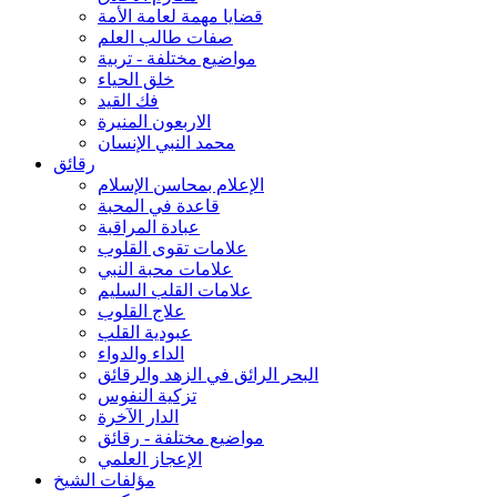
قضايا مهمة لعامة الأمة
صفات طالب العلم
مواضيع مختلفة - تربية
خلق الحياء
فك القيد
الاربعون المنيرة
محمد النبي الإنسان
رقائق
الإعلام بمحاسن الإسلام
قاعدة في المحبة
عبادة المراقبة
علامات تقوى القلوب
علامات محبة النبي
علامات القلب السليم
علاج القلوب
عبودية القلب
الداء والدواء
البحر الرائق في الزهد والرقائق
تزكية النفوس
الدار الآخرة
مواضيع مختلفة - رقائق
الإعجاز العلمي
مؤلفات الشيخ