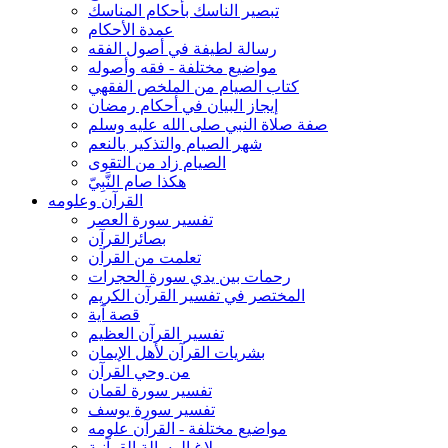
تبصير الناسك بأحكام المناسك
عمدة الأحكام
رسالة لطيفة في أصول الفقه
مواضيع مختلفة - فقه وأصوله
كتاب الصيام من الملخص الفقهي
إيجاز البيان في أحكام رمضان
صفة صلاة النبي صلى الله عليه وسلم
شهر الصيام والتذكير بالنعم
الصيام زاد من التقوى
هكذا صام النَّبِيّ
القرآن وعلومه
تفسير سورة العصر
بصائرالقرآن
تعلمت من القرآن
رحمات بين يدي سورة الحجرات
المختصر في تفسير القرآن الكريم
قصة آية
تفسير القرآن العظيم
بشريات القرآن لأهل الإيمان
من وحي القرآن
تفسير سورة لقمان
تفسير سورة يوسف
مواضيع مختلفة - القرآن علومه
بلاغ الرسالة القرآنية