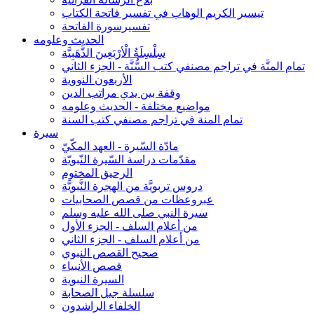
تيسير الكريم الوهاب في تفسير فاتحة الكتاب
تفسيرسورة الفاتحة
الحديث وعلومه
سِلْسِلَةُ الْأرْبَعِينَ الذَّهَبِيَّة
تمام المنَّة في تراجم مصنفي كتب السُّنَّة - الجزء الثاني
الأربعون النووية
وقفة بين يدي مراتب الدين
مواضيع مختلفة - الحديث وعلومه
تمام المنة في تراجم مصنفي كتب السنة
سيرة
مادّة السّيرة - العهد المكّيّ
مقدّمات دراسة السّيرة النّبويّة
الرحيق المختوم
دروس تربويَّة من الهجرة النَّبويَّة
عبروعظات من قصص الصحابيات
سيرة النبي صلى الله عليه وسلم
من أعلام السلف - الجزء الأول
من أعلام السلف - الجزء الثاني
صحيح القصص النبوي
قصص الأنبياء
السيرة النبوية
سلسلة جيل الصحابة
الخلفاء الراشدون