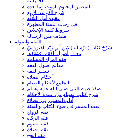
للألمانيه
المصير المحتوم الموت وما بعده
شرح القواعد الأربع
عقيدة أهل السُّنَّة
في رحاب السنة المطهرة
شروط كلمة الإخلاص
مقدمة متن الرسالة
الفقه وأصوله
شَرْحُ كِتَاب (الرِّسَالَة) لابْنِ أبِي زَيْد الْقَيْرَوَانِيِّ
معالم أصول الفقه - 1443هـ
فقه المرأة المسلمة
معالم أصول الفقه
تيسيرالفقه
أحكام الصلاة
الجامع لأحكام الصيام
صفة صوم النبي صلى الله عليه وسلم
شرح كتاب الصيام من عمدة الأحكام
آداب المشي إلى الصلاة
الفقه الميسر في ضوء الكتاب والسنة
فقه الزواج
فقه الزكاة
فقه الصوم
فقه الصلاة
فقه الحج