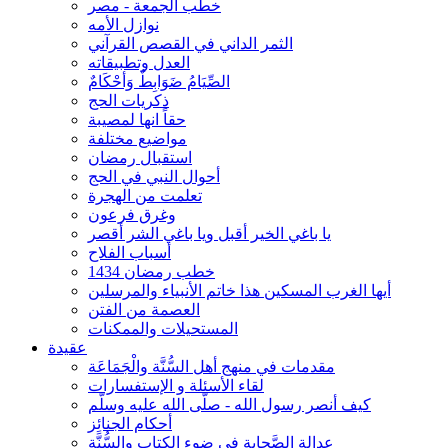
خطب الجمعة - مصر
نوازل الأمه
الثمر الداني في القصص القرآني
العدل وتطبيقاته
الصِّيَامُ ضَوَابِطٌ وَأحْكَامٌ
ذكريات الحج
حقاً انها لمصيبة
مواضيع مختلفة
استقبال رمضان
أحوال النبي في الحج
تعلمت من الهجرة
وغرق فرعون
يا باغي الخير أقبل ويا باغي الشر أقصر
أسباب الفلاح
خطب رمضان 1434
أيها الغرب المسكين هذا خاتم الأنبياء والمرسلين
العصمة من الفتن
المستحيلات والممكنات
عقيدة
مقدمات في منهج أهل السُّنَّة والْجَمَاعَة
لقاء الأسئلة و الإستفسارات
كيف أنصر رسول الله - صلّى الله عليه وسلّم
أحكام الجنائِز
عدالة الصَّحابة في ضوء الكتاب والسُّنَّة