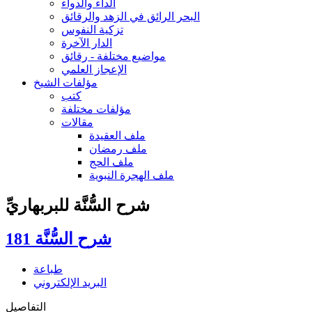
الداء والدواء
البحر الرائق في الزهد والرقائق
تزكية النفوس
الدار الآخرة
مواضيع مختلفة - رقائق
الإعجاز العلمي
مؤلفات الشيخ
كتب
مؤلفات مختلفة
مقالات
ملف العقيدة
ملف رمضان
ملف الحج
ملف الهجرة النبوية
شرح السُّنَّة للبربهاريِّ
شرح السُّنَّة 181
طباعة
البريد الإلكتروني
التفاصيل