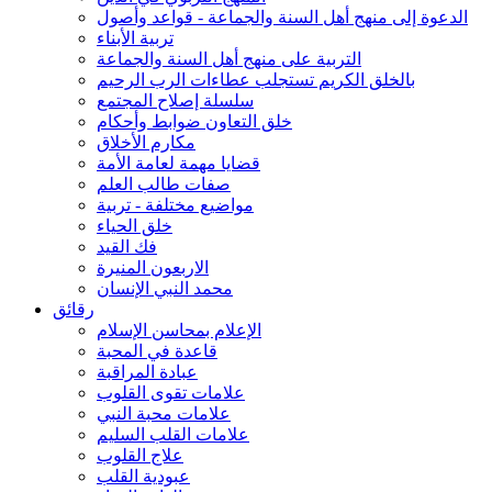
الدعوة إلى منهج أهل السنة والجماعة - قواعد وأصول
تربية الأبناء
التربية على منهج أهل السنة والجماعة
بالخلق الكريم تستجلب عطاءات الرب الرحيم
سلسلة إصلاح المجتمع
خلق التعاون ضوابط وأحكام
مكارم الأخلاق
قضايا مهمة لعامة الأمة
صفات طالب العلم
مواضيع مختلفة - تربية
خلق الحياء
فك القيد
الاربعون المنيرة
محمد النبي الإنسان
رقائق
الإعلام بمحاسن الإسلام
قاعدة في المحبة
عبادة المراقبة
علامات تقوى القلوب
علامات محبة النبي
علامات القلب السليم
علاج القلوب
عبودية القلب