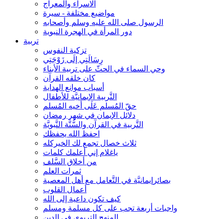
الاسراء والمعراج
مواضيع مختلفة - سيرة
الرسول صلى الله عليه وسلم وأصحابه
دور المرأة في الهجرة النبوية
تربية
تزكية النفوس
رِسَالَتِي إلَى زَوْجَتِي
وحي السماء في الحثّ على تربية الأبناء
كان خلقه القرآن
أسباب موانع الهداية
التَّربية الإيمانيَّة للأطفال
حقّ المُسلم عَلَى أخيه المُسلم
دلائل الإيمان في شهر رمضان
التَّربية في القرآن والسُّنَّة النَّبويَّة
احفظ الله يحفظك
ثلاث خصال تجمع لك الخيركله
ياغلام إني أعلمك كلمات
من أخلاق السَّلف
ثمرات العلم
بصائرإيمانيَّة في التَّعامل مع أهل المعصية
أعمال القلوب
كيف تكون داعية إلى الله
واجبات أربعة تجب على كل مسلمة ومسلم
المنهج التربوي في الدين