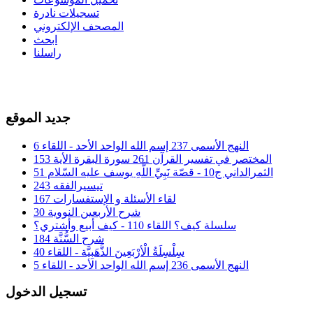
تسجيلات نادرة
المصحف الإلكتروني
ابحث
راسلنا
جديد الموقع
النهج الأسمى 237 إسم الله الواحد الأحد - اللقاء 6
المختصر في تفسير القرآن 261 سورة البقرة الأية 153
الثمرالداني ج10 - قصّة نَبِيِّ اللَّهِ يوسف عليه السّلام 51
تيسيرالفقه 243
لقاء الأسئلة و الإستفسارات 167
شرح الأربعين النووية 30
سلسلة كيف؟ اللقاء 110 - كيف أبيع وأشتري؟
شرح السُّنَّة 184
سِلْسِلَةُ الْأرْبَعِينَ الذَّهَبِيَّة - اللقاء 40
النهج الأسمى 236 إسم الله الواحد الأحد - اللقاء 5
تسجيل الدخول