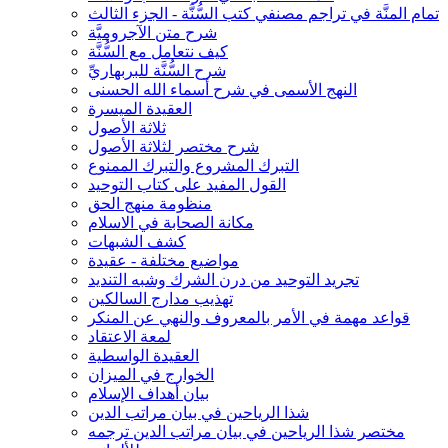
تمام المنَّة في تراجم مصنفي كتب السُّنَّة - الجزء الثالث
شرح متن الآجروميَّة
كيف نتعامل مع السُّنَّة
شرح السُّنَّة للبربهاريِّ
النهج الأسمى في شرح أسماء الله الحسنى
العقيدة الميسرة
ثلاثة الأصول
شرح مختصر لثلاثة الأصول
التبرك المشروع والتبرك الممنوع
القول المفيد على كتاب التوحيد
منظومة منهج الحق
مكانة الصحابة في الاسلام
كشف الشبهات
مواضيع مختلفة - عقيدة
تجريد التوحيد من درن الشرك وشبه التنديد
تهذيب مدارج السالكين
قواعد مهمة في الأمر بالمعروف والنهي عن المنكر
لمعة الاعتقاد
العقيدة الواسطية
الخوارج في الميزان
بيان أهداف الإسلام
شذا الرياحين في بيان مراتب الدين
مختصر شذا الرياحين في بيان مراتب الدين ترجمه