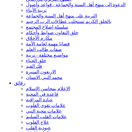
الدعوة إلى منهج أهل السنة والجماعة - قواعد وأصول
تربية الأبناء
التربية على منهج أهل السنة والجماعة
بالخلق الكريم تستجلب عطاءات الرب الرحيم
سلسلة إصلاح المجتمع
خلق التعاون ضوابط وأحكام
مكارم الأخلاق
قضايا مهمة لعامة الأمة
صفات طالب العلم
مواضيع مختلفة - تربية
خلق الحياء
فك القيد
الاربعون المنيرة
محمد النبي الإنسان
رقائق
الإعلام بمحاسن الإسلام
قاعدة في المحبة
عبادة المراقبة
علامات تقوى القلوب
علامات محبة النبي
علامات القلب السليم
علاج القلوب
عبودية القلب