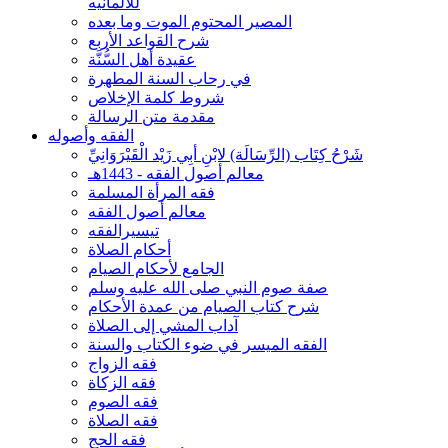
للألمانيه
المصير المحتوم الموت وما بعده
شرح القواعد الأربع
عقيدة أهل السُّنَّة
في رحاب السنة المطهرة
شروط كلمة الإخلاص
مقدمة متن الرسالة
الفقه وأصوله
شَرْحُ كِتَاب (الرِّسَالَة) لابْنِ أبِي زَيْد الْقَيْرَوَانِيِّ
معالم أصول الفقه - 1443هـ
فقه المرأة المسلمة
معالم أصول الفقه
تيسيرالفقه
أحكام الصلاة
الجامع لأحكام الصيام
صفة صوم النبي صلى الله عليه وسلم
شرح كتاب الصيام من عمدة الأحكام
آداب المشي إلى الصلاة
الفقه الميسر في ضوء الكتاب والسنة
فقه الزواج
فقه الزكاة
فقه الصوم
فقه الصلاة
فقه الحج