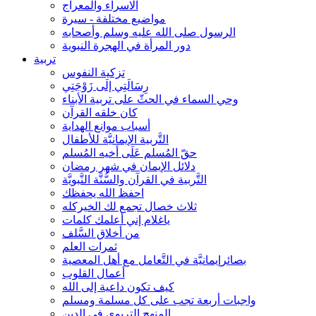
الاسراء والمعراج
مواضيع مختلفة - سيرة
الرسول صلى الله عليه وسلم وأصحابه
دور المرأة في الهجرة النبوية
تربية
تزكية النفوس
رِسَالَتِي إلَى زَوْجَتِي
وحي السماء في الحثّ على تربية الأبناء
كان خلقه القرآن
أسباب موانع الهداية
التَّربية الإيمانيَّة للأطفال
حقّ المُسلم عَلَى أخيه المُسلم
دلائل الإيمان في شهر رمضان
التَّربية في القرآن والسُّنَّة النَّبويَّة
احفظ الله يحفظك
ثلاث خصال تجمع لك الخيركله
ياغلام إني أعلمك كلمات
من أخلاق السَّلف
ثمرات العلم
بصائرإيمانيَّة في التَّعامل مع أهل المعصية
أعمال القلوب
كيف تكون داعية إلى الله
واجبات أربعة تجب على كل مسلمة ومسلم
المنهج التربوي في الدين