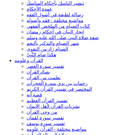
تبصير الناسك بأحكام المناسك
عمدة الأحكام
رسالة لطيفة في أصول الفقه
مواضيع مختلفة - فقه وأصوله
كتاب الصيام من الملخص الفقهي
إيجاز البيان في أحكام رمضان
صفة صلاة النبي صلى الله عليه وسلم
شهر الصيام والتذكير بالنعم
الصيام زاد من التقوى
هكذا صام النَّبِيّ
القرآن وعلومه
تفسير سورة العصر
بصائرالقرآن
تعلمت من القرآن
رحمات بين يدي سورة الحجرات
المختصر في تفسير القرآن الكريم
قصة آية
تفسير القرآن العظيم
بشريات القرآن لأهل الإيمان
من وحي القرآن
تفسير سورة لقمان
تفسير سورة يوسف
مواضيع مختلفة - القرآن علومه
بلاغ الرسالة القرآنية