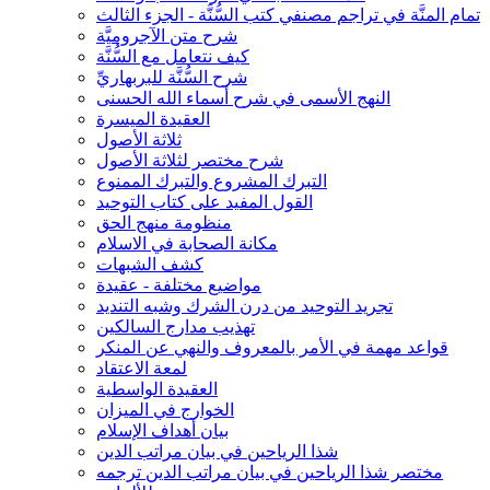
تمام المنَّة في تراجم مصنفي كتب السُّنَّة - الجزء الثالث
شرح متن الآجروميَّة
كيف نتعامل مع السُّنَّة
شرح السُّنَّة للبربهاريِّ
النهج الأسمى في شرح أسماء الله الحسنى
العقيدة الميسرة
ثلاثة الأصول
شرح مختصر لثلاثة الأصول
التبرك المشروع والتبرك الممنوع
القول المفيد على كتاب التوحيد
منظومة منهج الحق
مكانة الصحابة في الاسلام
كشف الشبهات
مواضيع مختلفة - عقيدة
تجريد التوحيد من درن الشرك وشبه التنديد
تهذيب مدارج السالكين
قواعد مهمة في الأمر بالمعروف والنهي عن المنكر
لمعة الاعتقاد
العقيدة الواسطية
الخوارج في الميزان
بيان أهداف الإسلام
شذا الرياحين في بيان مراتب الدين
مختصر شذا الرياحين في بيان مراتب الدين ترجمه