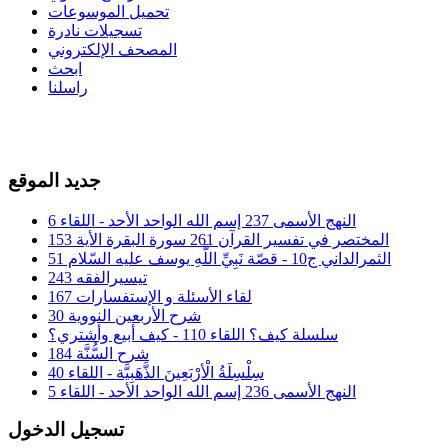
تحميل الموسوعات
تسجيلات نادرة
المصحف الإلكتروني
ابحث
راسلنا
جديد الموقع
النهج الأسمى 237 إسم الله الواحد الأحد - اللقاء 6
المختصر في تفسير القرآن 261 سورة البقرة الأية 153
الثمرالداني ج10 - قصّة نَبِيِّ اللَّهِ يوسف عليه السّلام 51
تيسيرالفقه 243
لقاء الأسئلة و الإستفسارات 167
شرح الأربعين النووية 30
سلسلة كيف؟ اللقاء 110 - كيف أبيع وأشتري؟
شرح السُّنَّة 184
سِلْسِلَةُ الْأرْبَعِينَ الذَّهَبِيَّة - اللقاء 40
النهج الأسمى 236 إسم الله الواحد الأحد - اللقاء 5
تسجيل الدخول