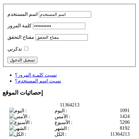
اسم المستخدم
كلمة المرور
مفتاح التحقق
تذكرني
نسيت كلمـة المرور؟
نسيت اسم المستخدم؟
إحصائيات الموقع
11364213
1091
اليوم :
1424
الأمس :
5206
الأسبوع :
8192
الشهر :
11364213
الكل :