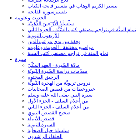
تيسير الكريم الوهاب في تفسير فاتحة الكتاب
تفسيرسورة الفاتحة
الحديث وعلومه
سِلْسِلَةُ الْأرْبَعِينَ الذَّهَبِيَّة
تمام المنَّة في تراجم مصنفي كتب السُّنَّة - الجزء الثاني
الأربعون النووية
وقفة بين يدي مراتب الدين
مواضيع مختلفة - الحديث وعلومه
تمام المنة في تراجم مصنفي كتب السنة
سيرة
مادّة السّيرة - العهد المكّيّ
مقدّمات دراسة السّيرة النّبويّة
الرحيق المختوم
دروس تربويَّة من الهجرة النَّبويَّة
عبروعظات من قصص الصحابيات
سيرة النبي صلى الله عليه وسلم
من أعلام السلف - الجزء الأول
من أعلام السلف - الجزء الثاني
صحيح القصص النبوي
قصص الأنبياء
السيرة النبوية
سلسلة جيل الصحابة
الخلفاء الراشدون