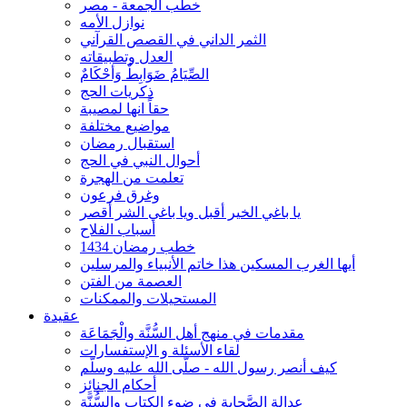
خطب الجمعة - مصر
نوازل الأمه
الثمر الداني في القصص القرآني
العدل وتطبيقاته
الصِّيَامُ ضَوَابِطٌ وَأحْكَامٌ
ذكريات الحج
حقاً انها لمصيبة
مواضيع مختلفة
استقبال رمضان
أحوال النبي في الحج
تعلمت من الهجرة
وغرق فرعون
يا باغي الخير أقبل ويا باغي الشر أقصر
أسباب الفلاح
خطب رمضان 1434
أيها الغرب المسكين هذا خاتم الأنبياء والمرسلين
العصمة من الفتن
المستحيلات والممكنات
عقيدة
مقدمات في منهج أهل السُّنَّة والْجَمَاعَة
لقاء الأسئلة و الإستفسارات
كيف أنصر رسول الله - صلّى الله عليه وسلّم
أحكام الجنائِز
عدالة الصَّحابة في ضوء الكتاب والسُّنَّة