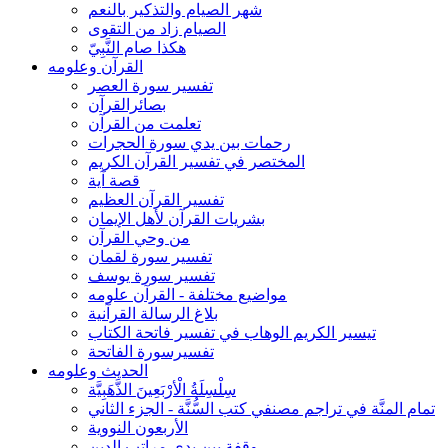
شهر الصيام والتذكير بالنعم
الصيام زاد من التقوى
هكذا صام النَّبِيّ
القرآن وعلومه
تفسير سورة العصر
بصائرالقرآن
تعلمت من القرآن
رحمات بين يدي سورة الحجرات
المختصر في تفسير القرآن الكريم
قصة آية
تفسير القرآن العظيم
بشريات القرآن لأهل الإيمان
من وحي القرآن
تفسير سورة لقمان
تفسير سورة يوسف
مواضيع مختلفة - القرآن علومه
بلاغ الرسالة القرآنية
تيسير الكريم الوهاب في تفسير فاتحة الكتاب
تفسيرسورة الفاتحة
الحديث وعلومه
سِلْسِلَةُ الْأرْبَعِينَ الذَّهَبِيَّة
تمام المنَّة في تراجم مصنفي كتب السُّنَّة - الجزء الثاني
الأربعون النووية
وقفة بين يدي مراتب الدين