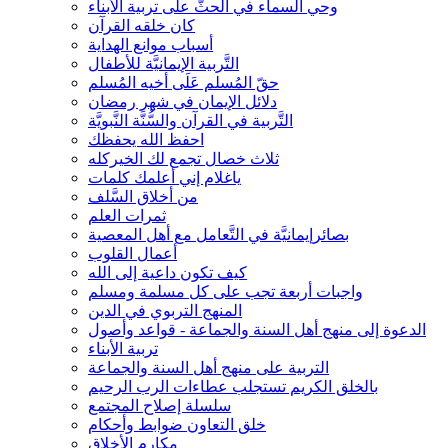
وحي السماء في الحثّ على تربية الأبناء
كان خلقه القرآن
أسباب موانع الهداية
التَّربية الإيمانيَّة للأطفال
حقّ المُسلم عَلَى أخيه المُسلم
دلائل الإيمان في شهر رمضان
التَّربية في القرآن والسُّنَّة النَّبويَّة
احفظ الله يحفظك
ثلاث خصال تجمع لك الخيركله
ياغلام إني أعلمك كلمات
من أخلاق السَّلف
ثمرات العلم
بصائرإيمانيَّة في التَّعامل مع أهل المعصية
أعمال القلوب
كيف تكون داعية إلى الله
واجبات أربعة تجب على كل مسلمة ومسلم
المنهج التربوي في الدين
الدعوة إلى منهج أهل السنة والجماعة - قواعد وأصول
تربية الأبناء
التربية على منهج أهل السنة والجماعة
بالخلق الكريم تستجلب عطاءات الرب الرحيم
سلسلة إصلاح المجتمع
خلق التعاون ضوابط وأحكام
مكارم الأخلاق