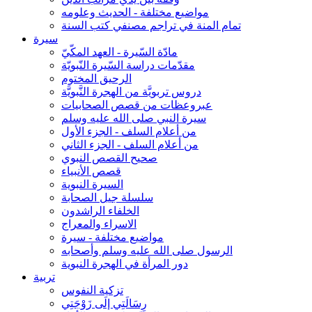
مواضيع مختلفة - الحديث وعلومه
تمام المنة في تراجم مصنفي كتب السنة
سيرة
مادّة السّيرة - العهد المكّيّ
مقدّمات دراسة السّيرة النّبويّة
الرحيق المختوم
دروس تربويَّة من الهجرة النَّبويَّة
عبروعظات من قصص الصحابيات
سيرة النبي صلى الله عليه وسلم
من أعلام السلف - الجزء الأول
من أعلام السلف - الجزء الثاني
صحيح القصص النبوي
قصص الأنبياء
السيرة النبوية
سلسلة جيل الصحابة
الخلفاء الراشدون
الاسراء والمعراج
مواضيع مختلفة - سيرة
الرسول صلى الله عليه وسلم وأصحابه
دور المرأة في الهجرة النبوية
تربية
تزكية النفوس
رِسَالَتِي إلَى زَوْجَتِي