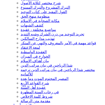
شرح مختصر لثلاثة الأصول
التبرك المشروع والتبرك الممنوع
القول المفيد على كتاب التوحيد
منظومة منهج الحق
مكانة الصحابة في الاسلام
كشف الشبهات
مواضيع مختلفة - عقيدة
تجريد التوحيد من درن الشرك وشبه التنديد
تهذيب مدارج السالكين
قواعد مهمة في الأمر بالمعروف والنهي عن المنكر
لمعة الاعتقاد
العقيدة الواسطية
الخوارج في الميزان
بيان أهداف الإسلام
شذا الرياحين في بيان مراتب الدين
مختصر شذا الرياحين في بيان مراتب الدين ترجمه
للألمانيه
المصير المحتوم الموت وما بعده
شرح القواعد الأربع
عقيدة أهل السُّنَّة
في رحاب السنة المطهرة
شروط كلمة الإخلاص
مقدمة متن الرسالة