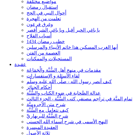
مواضيع مختلفة
استقبال رمضان
أحوال النبي في الحج
تعلمت من الهجرة
وغرق فرعون
يا باغي الخير أقبل ويا باغي الشر أقصر
أسباب الفلاح
خطب رمضان 1434
أيها الغرب المسكين هذا خاتم الأنبياء والمرسلين
العصمة من الفتن
المستحيلات والممكنات
عقيدة
مقدمات في منهج أهل السُّنَّة والْجَمَاعَة
لقاء الأسئلة و الإستفسارات
كيف أنصر رسول الله - صلّى الله عليه وسلّم
أحكام الجنائِز
عدالة الصَّحابة في ضوء الكتاب والسُّنَّة
تمام المنَّة في تراجم مصنفي كتب السُّنَّة - الجزء الثالث
شرح متن الآجروميَّة
كيف نتعامل مع السُّنَّة
شرح السُّنَّة للبربهاريِّ
النهج الأسمى في شرح أسماء الله الحسنى
العقيدة الميسرة
ثلاثة الأصول