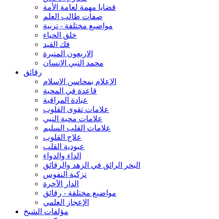
قضايا مهمة لعامة الأمة
صفات طالب العلم
مواضيع مختلفة - تربية
خلق الحياء
فك القيد
الاربعون المنيرة
محمد النبي الإنسان
رقائق
الإعلام بمحاسن الإسلام
قاعدة في المحبة
عبادة المراقبة
علامات تقوى القلوب
علامات محبة النبي
علامات القلب السليم
علاج القلوب
عبودية القلب
الداء والدواء
البحر الرائق في الزهد والرقائق
تزكية النفوس
الدار الآخرة
مواضيع مختلفة - رقائق
الإعجاز العلمي
مؤلفات الشيخ