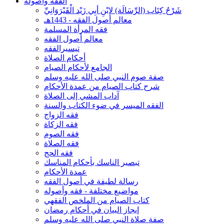
الفقه وأصوله
شَرْحُ كِتَاب (الرِّسَالَة) لابْنِ أبِي زَيْد الْقَيْرَوَانِيِّ
معالم أصول الفقه - 1443هـ
فقه المرأة المسلمة
معالم أصول الفقه
تيسيرالفقه
أحكام الصلاة
الجامع لأحكام الصيام
صفة صوم النبي صلى الله عليه وسلم
شرح كتاب الصيام من عمدة الأحكام
آداب المشي إلى الصلاة
الفقه الميسر في ضوء الكتاب والسنة
فقه الزواج
فقه الزكاة
فقه الصوم
فقه الصلاة
فقه الحج
تبصير الناسك بأحكام المناسك
عمدة الأحكام
رسالة لطيفة في أصول الفقه
مواضيع مختلفة - فقه وأصوله
كتاب الصيام من الملخص الفقهي
إيجاز البيان في أحكام رمضان
صفة صلاة النبي صلى الله عليه وسلم