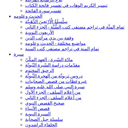
تيسير الكريم الوهاب في تفسير فاتحة الكتاب
تفسيرسورة الفاتحة
الحديث وعلومه
سِلْسِلَةُ الْأرْبَعِينَ الذَّهَبِيَّة
تمام المنَّة في تراجم مصنفي كتب السُّنَّة - الجزء الثاني
الأربعون النووية
وقفة بين يدي مراتب الدين
مواضيع مختلفة - الحديث وعلومه
تمام المنة في تراجم مصنفي كتب السنة
سيرة
مادّة السّيرة - العهد المكّيّ
مقدّمات دراسة السّيرة النّبويّة
الرحيق المختوم
دروس تربويَّة من الهجرة النَّبويَّة
عبروعظات من قصص الصحابيات
سيرة النبي صلى الله عليه وسلم
من أعلام السلف - الجزء الأول
من أعلام السلف - الجزء الثاني
صحيح القصص النبوي
قصص الأنبياء
السيرة النبوية
سلسلة جيل الصحابة
الخلفاء الراشدون