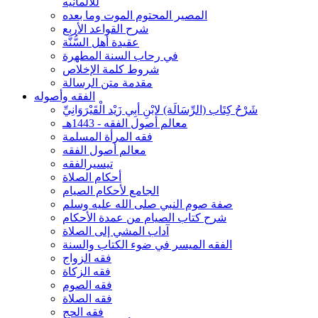
للألمانيه
المصير المحتوم الموت وما بعده
شرح القواعد الأربع
عقيدة أهل السُّنَّة
في رحاب السنة المطهرة
شروط كلمة الإخلاص
مقدمة متن الرسالة
الفقه وأصوله
شَرْحُ كِتَاب (الرِّسَالَة) لابْنِ أبِي زَيْد الْقَيْرَوَانِيِّ
معالم أصول الفقه - 1443هـ
فقه المرأة المسلمة
معالم أصول الفقه
تيسيرالفقه
أحكام الصلاة
الجامع لأحكام الصيام
صفة صوم النبي صلى الله عليه وسلم
شرح كتاب الصيام من عمدة الأحكام
آداب المشي إلى الصلاة
الفقه الميسر في ضوء الكتاب والسنة
فقه الزواج
فقه الزكاة
فقه الصوم
فقه الصلاة
فقه الحج