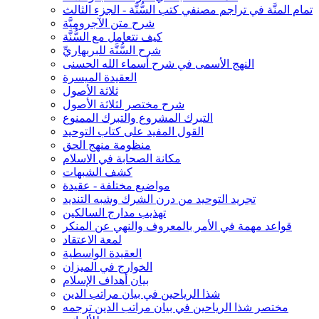
تمام المنَّة في تراجم مصنفي كتب السُّنَّة - الجزء الثالث
شرح متن الآجروميَّة
كيف نتعامل مع السُّنَّة
شرح السُّنَّة للبربهاريِّ
النهج الأسمى في شرح أسماء الله الحسنى
العقيدة الميسرة
ثلاثة الأصول
شرح مختصر لثلاثة الأصول
التبرك المشروع والتبرك الممنوع
القول المفيد على كتاب التوحيد
منظومة منهج الحق
مكانة الصحابة في الاسلام
كشف الشبهات
مواضيع مختلفة - عقيدة
تجريد التوحيد من درن الشرك وشبه التنديد
تهذيب مدارج السالكين
قواعد مهمة في الأمر بالمعروف والنهي عن المنكر
لمعة الاعتقاد
العقيدة الواسطية
الخوارج في الميزان
بيان أهداف الإسلام
شذا الرياحين في بيان مراتب الدين
مختصر شذا الرياحين في بيان مراتب الدين ترجمه