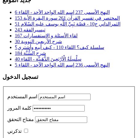
جديد الموقع
النهج الأسمى 237 إسم الله الواحد الأحد - اللقاء 6
المختصر في تفسير القرآن 261 سورة البقرة الأية 153
الثمرالداني ج10 - قصّة نَبِيِّ اللَّهِ يوسف عليه السّلام 51
تيسيرالفقه 243
لقاء الأسئلة و الإستفسارات 167
شرح الأربعين النووية 30
سلسلة كيف؟ اللقاء 110 - كيف أبيع وأشتري؟
شرح السُّنَّة 184
سِلْسِلَةُ الْأرْبَعِينَ الذَّهَبِيَّة - اللقاء 40
النهج الأسمى 236 إسم الله الواحد الأحد - اللقاء 5
تسجيل الدخول
اسم المستخدم
كلمة المرور
مفتاح التحقق
تذكرني