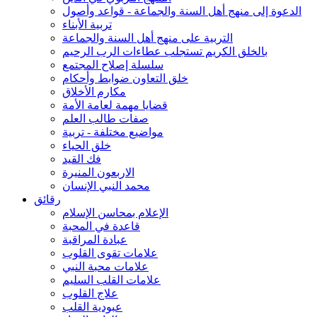
الدعوة إلى منهج أهل السنة والجماعة - قواعد وأصول
تربية الأبناء
التربية على منهج أهل السنة والجماعة
بالخلق الكريم تستجلب عطاءات الرب الرحيم
سلسلة إصلاح المجتمع
خلق التعاون ضوابط وأحكام
مكارم الأخلاق
قضايا مهمة لعامة الأمة
صفات طالب العلم
مواضيع مختلفة - تربية
خلق الحياء
فك القيد
الاربعون المنيرة
محمد النبي الإنسان
رقائق
الإعلام بمحاسن الإسلام
قاعدة في المحبة
عبادة المراقبة
علامات تقوى القلوب
علامات محبة النبي
علامات القلب السليم
علاج القلوب
عبودية القلب