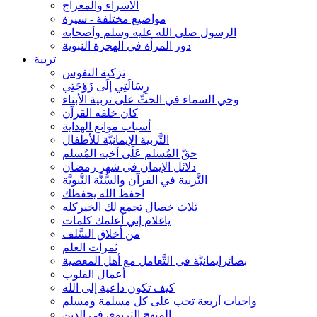
الاسراء والمعراج
مواضيع مختلفة - سيرة
الرسول صلى الله عليه وسلم وأصحابه
دور المرأة في الهجرة النبوية
تربية
تزكية النفوس
رِسَالَتِي إلَى زَوْجَتِي
وحي السماء في الحثّ على تربية الأبناء
كان خلقه القرآن
أسباب موانع الهداية
التَّربية الإيمانيَّة للأطفال
حقّ المُسلم عَلَى أخيه المُسلم
دلائل الإيمان في شهر رمضان
التَّربية في القرآن والسُّنَّة النَّبويَّة
احفظ الله يحفظك
ثلاث خصال تجمع لك الخيركله
ياغلام إني أعلمك كلمات
من أخلاق السَّلف
ثمرات العلم
بصائرإيمانيَّة في التَّعامل مع أهل المعصية
أعمال القلوب
كيف تكون داعية إلى الله
واجبات أربعة تجب على كل مسلمة ومسلم
المنهج التربوي في الدين