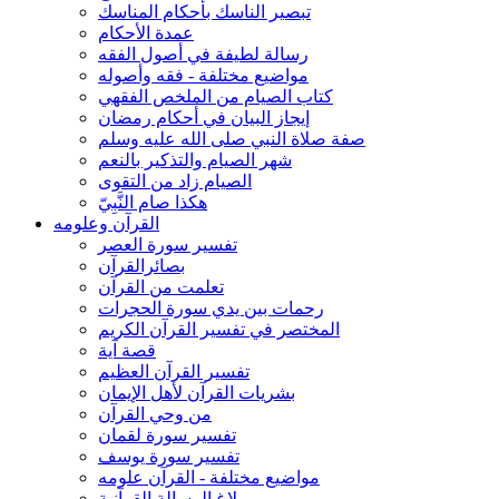
تبصير الناسك بأحكام المناسك
عمدة الأحكام
رسالة لطيفة في أصول الفقه
مواضيع مختلفة - فقه وأصوله
كتاب الصيام من الملخص الفقهي
إيجاز البيان في أحكام رمضان
صفة صلاة النبي صلى الله عليه وسلم
شهر الصيام والتذكير بالنعم
الصيام زاد من التقوى
هكذا صام النَّبِيّ
القرآن وعلومه
تفسير سورة العصر
بصائرالقرآن
تعلمت من القرآن
رحمات بين يدي سورة الحجرات
المختصر في تفسير القرآن الكريم
قصة آية
تفسير القرآن العظيم
بشريات القرآن لأهل الإيمان
من وحي القرآن
تفسير سورة لقمان
تفسير سورة يوسف
مواضيع مختلفة - القرآن علومه
بلاغ الرسالة القرآنية