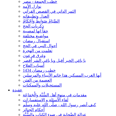
خطب الجمعة - مصر
نوازل الأمه
الثمر الداني في القصص القرآني
العدل وتطبيقاته
الصِّيَامُ ضَوَابِطٌ وَأحْكَامٌ
ذكريات الحج
حقاً انها لمصيبة
مواضيع مختلفة
استقبال رمضان
أحوال النبي في الحج
تعلمت من الهجرة
وغرق فرعون
يا باغي الخير أقبل ويا باغي الشر أقصر
أسباب الفلاح
خطب رمضان 1434
أيها الغرب المسكين هذا خاتم الأنبياء والمرسلين
العصمة من الفتن
المستحيلات والممكنات
عقيدة
مقدمات في منهج أهل السُّنَّة والْجَمَاعَة
لقاء الأسئلة و الإستفسارات
كيف أنصر رسول الله - صلّى الله عليه وسلّم
أحكام الجنائِز
عدالة الصَّحابة في ضوء الكتاب والسُّنَّة