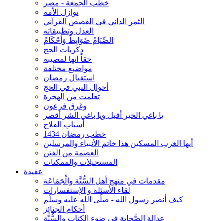
خطب الجمعة - مصر
نوازل الأمه
الثمر الداني في القصص القرآني
العدل وتطبيقاته
الصِّيَامُ ضَوَابِطٌ وَأحْكَامٌ
ذكريات الحج
حقاً انها لمصيبة
مواضيع مختلفة
استقبال رمضان
أحوال النبي في الحج
تعلمت من الهجرة
وغرق فرعون
يا باغي الخير أقبل ويا باغي الشر أقصر
أسباب الفلاح
خطب رمضان 1434
أيها الغرب المسكين هذا خاتم الأنبياء والمرسلين
العصمة من الفتن
المستحيلات والممكنات
عقيدة
مقدمات في منهج أهل السُّنَّة والْجَمَاعَة
لقاء الأسئلة و الإستفسارات
كيف أنصر رسول الله - صلّى الله عليه وسلّم
أحكام الجنائِز
عدالة الصَّحابة في ضوء الكتاب والسُّنَّة