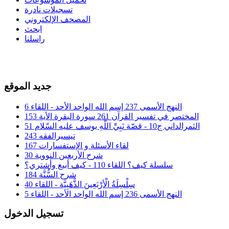
تسجيلات نادرة
المصحف الإلكتروني
ابحث
راسلنا
جديد الموقع
النهج الأسمى 237 إسم الله الواحد الأحد - اللقاء 6
المختصر في تفسير القرآن 261 سورة البقرة الأية 153
الثمرالداني ج10 - قصّة نَبِيِّ اللَّهِ يوسف عليه السّلام 51
تيسيرالفقه 243
لقاء الأسئلة و الإستفسارات 167
شرح الأربعين النووية 30
سلسلة كيف؟ اللقاء 110 - كيف أبيع وأشتري؟
شرح السُّنَّة 184
سِلْسِلَةُ الْأرْبَعِينَ الذَّهَبِيَّة - اللقاء 40
النهج الأسمى 236 إسم الله الواحد الأحد - اللقاء 5
تسجيل الدخول