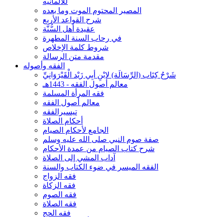
للألمانيه
المصير المحتوم الموت وما بعده
شرح القواعد الأربع
عقيدة أهل السُّنَّة
في رحاب السنة المطهرة
شروط كلمة الإخلاص
مقدمة متن الرسالة
الفقه وأصوله
شَرْحُ كِتَاب (الرِّسَالَة) لابْنِ أبِي زَيْد الْقَيْرَوَانِيِّ
معالم أصول الفقه - 1443هـ
فقه المرأة المسلمة
معالم أصول الفقه
تيسيرالفقه
أحكام الصلاة
الجامع لأحكام الصيام
صفة صوم النبي صلى الله عليه وسلم
شرح كتاب الصيام من عمدة الأحكام
آداب المشي إلى الصلاة
الفقه الميسر في ضوء الكتاب والسنة
فقه الزواج
فقه الزكاة
فقه الصوم
فقه الصلاة
فقه الحج