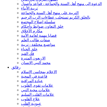
الدعوة إلى منهج أهل السنة والجماعة - قواعد وأصول
تربية الأبناء
التربية على منهج أهل السنة والجماعة
بالخلق الكريم تستجلب عطاءات الرب الرحيم
سلسلة إصلاح المجتمع
خلق التعاون ضوابط وأحكام
مكارم الأخلاق
قضايا مهمة لعامة الأمة
صفات طالب العلم
مواضيع مختلفة - تربية
خلق الحياء
فك القيد
الاربعون المنيرة
محمد النبي الإنسان
رقائق
الإعلام بمحاسن الإسلام
قاعدة في المحبة
عبادة المراقبة
علامات تقوى القلوب
علامات محبة النبي
علامات القلب السليم
علاج القلوب
عبودية القلب