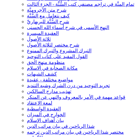
تمام المنَّة في تراجم مصنفي كتب السُّنَّة - الجزء الثالث
شرح متن الآجروميَّة
كيف نتعامل مع السُّنَّة
شرح السُّنَّة للبربهاريِّ
النهج الأسمى في شرح أسماء الله الحسنى
العقيدة الميسرة
ثلاثة الأصول
شرح مختصر لثلاثة الأصول
التبرك المشروع والتبرك الممنوع
القول المفيد على كتاب التوحيد
منظومة منهج الحق
مكانة الصحابة في الاسلام
كشف الشبهات
مواضيع مختلفة - عقيدة
تجريد التوحيد من درن الشرك وشبه التنديد
تهذيب مدارج السالكين
قواعد مهمة في الأمر بالمعروف والنهي عن المنكر
لمعة الاعتقاد
العقيدة الواسطية
الخوارج في الميزان
بيان أهداف الإسلام
شذا الرياحين في بيان مراتب الدين
مختصر شذا الرياحين في بيان مراتب الدين ترجمه