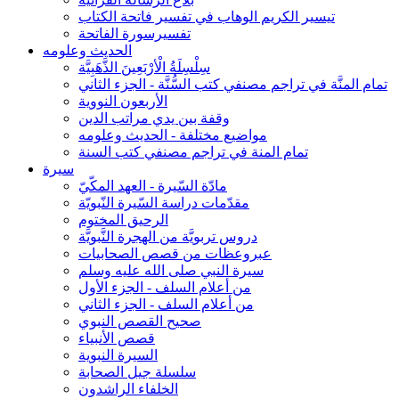
تيسير الكريم الوهاب في تفسير فاتحة الكتاب
تفسيرسورة الفاتحة
الحديث وعلومه
سِلْسِلَةُ الْأرْبَعِينَ الذَّهَبِيَّة
تمام المنَّة في تراجم مصنفي كتب السُّنَّة - الجزء الثاني
الأربعون النووية
وقفة بين يدي مراتب الدين
مواضيع مختلفة - الحديث وعلومه
تمام المنة في تراجم مصنفي كتب السنة
سيرة
مادّة السّيرة - العهد المكّيّ
مقدّمات دراسة السّيرة النّبويّة
الرحيق المختوم
دروس تربويَّة من الهجرة النَّبويَّة
عبروعظات من قصص الصحابيات
سيرة النبي صلى الله عليه وسلم
من أعلام السلف - الجزء الأول
من أعلام السلف - الجزء الثاني
صحيح القصص النبوي
قصص الأنبياء
السيرة النبوية
سلسلة جيل الصحابة
الخلفاء الراشدون