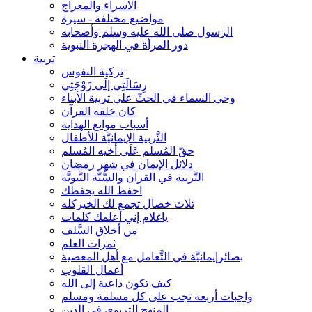
الاسراء والمعراج
مواضيع مختلفة - سيرة
الرسول صلى الله عليه وسلم وأصحابه
دور المرأة في الهجرة النبوية
تربية
تزكية النفوس
رِسَالَتِي إلَى زَوْجَتِي
وحي السماء في الحثّ على تربية الأبناء
كان خلقه القرآن
أسباب موانع الهداية
التَّربية الإيمانيَّة للأطفال
حقّ المُسلم عَلَى أخيه المُسلم
دلائل الإيمان في شهر رمضان
التَّربية في القرآن والسُّنَّة النَّبويَّة
احفظ الله يحفظك
ثلاث خصال تجمع لك الخيركله
ياغلام إني أعلمك كلمات
من أخلاق السَّلف
ثمرات العلم
بصائرإيمانيَّة في التَّعامل مع أهل المعصية
أعمال القلوب
كيف تكون داعية إلى الله
واجبات أربعة تجب على كل مسلمة ومسلم
المنهج التربوي في الدين