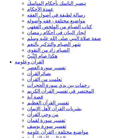
تبصير الناسك بأحكام المناسك
عمدة الأحكام
رسالة لطيفة في أصول الفقه
مواضيع مختلفة - فقه وأصوله
كتاب الصيام من الملخص الفقهي
إيجاز البيان في أحكام رمضان
صفة صلاة النبي صلى الله عليه وسلم
شهر الصيام والتذكير بالنعم
الصيام زاد من التقوى
هكذا صام النَّبِيّ
القرآن وعلومه
تفسير سورة العصر
بصائرالقرآن
تعلمت من القرآن
رحمات بين يدي سورة الحجرات
المختصر في تفسير القرآن الكريم
قصة آية
تفسير القرآن العظيم
بشريات القرآن لأهل الإيمان
من وحي القرآن
تفسير سورة لقمان
تفسير سورة يوسف
مواضيع مختلفة - القرآن علومه
بلاغ الرسالة القرآنية