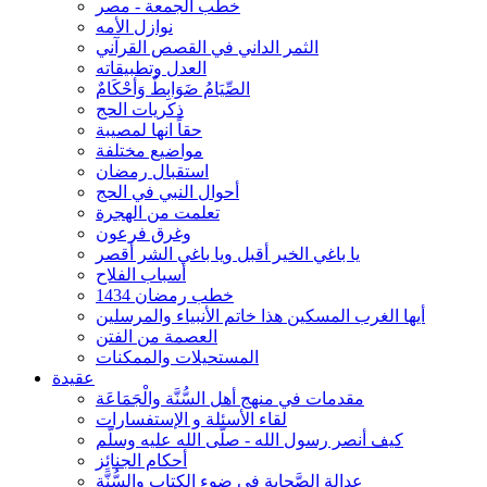
خطب الجمعة - مصر
نوازل الأمه
الثمر الداني في القصص القرآني
العدل وتطبيقاته
الصِّيَامُ ضَوَابِطٌ وَأحْكَامٌ
ذكريات الحج
حقاً انها لمصيبة
مواضيع مختلفة
استقبال رمضان
أحوال النبي في الحج
تعلمت من الهجرة
وغرق فرعون
يا باغي الخير أقبل ويا باغي الشر أقصر
أسباب الفلاح
خطب رمضان 1434
أيها الغرب المسكين هذا خاتم الأنبياء والمرسلين
العصمة من الفتن
المستحيلات والممكنات
عقيدة
مقدمات في منهج أهل السُّنَّة والْجَمَاعَة
لقاء الأسئلة و الإستفسارات
كيف أنصر رسول الله - صلّى الله عليه وسلّم
أحكام الجنائِز
عدالة الصَّحابة في ضوء الكتاب والسُّنَّة