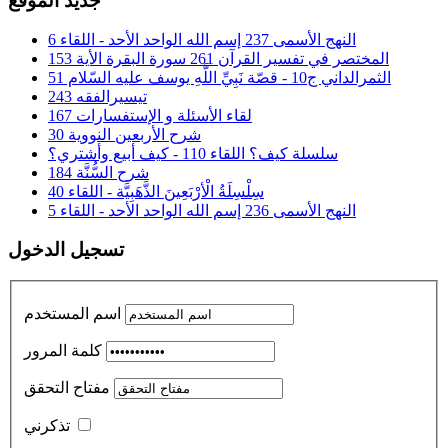
جديد الموقع
النهج الأسمى 237 إسم الله الواحد الأحد - اللقاء 6
المختصر في تفسير القرآن 261 سورة البقرة الأية 153
الثمرالداني ج10 - قصّة نَبِيِّ اللَّهِ يوسف عليه السّلام 51
تيسيرالفقه 243
لقاء الأسئلة و الإستفسارات 167
شرح الأربعين النووية 30
سلسلة كيف؟ اللقاء 110 - كيف أبيع وأشتري؟
شرح السُّنَّة 184
سِلْسِلَةُ الْأرْبَعِينَ الذَّهَبِيَّة - اللقاء 40
النهج الأسمى 236 إسم الله الواحد الأحد - اللقاء 5
تسجيل الدخول
اسم المستخدم
كلمة المرور
مفتاح التحقق
تذكرني