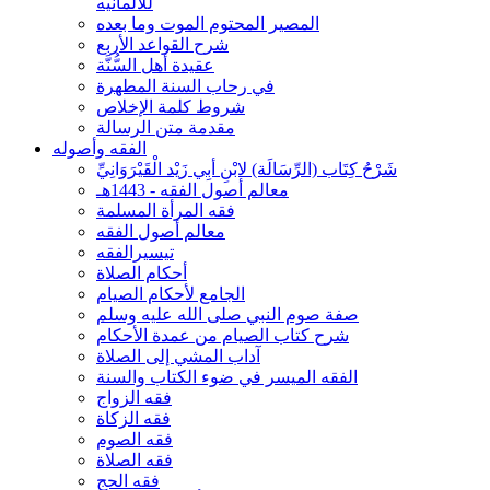
للألمانيه
المصير المحتوم الموت وما بعده
شرح القواعد الأربع
عقيدة أهل السُّنَّة
في رحاب السنة المطهرة
شروط كلمة الإخلاص
مقدمة متن الرسالة
الفقه وأصوله
شَرْحُ كِتَاب (الرِّسَالَة) لابْنِ أبِي زَيْد الْقَيْرَوَانِيِّ
معالم أصول الفقه - 1443هـ
فقه المرأة المسلمة
معالم أصول الفقه
تيسيرالفقه
أحكام الصلاة
الجامع لأحكام الصيام
صفة صوم النبي صلى الله عليه وسلم
شرح كتاب الصيام من عمدة الأحكام
آداب المشي إلى الصلاة
الفقه الميسر في ضوء الكتاب والسنة
فقه الزواج
فقه الزكاة
فقه الصوم
فقه الصلاة
فقه الحج