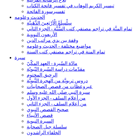
تيسير الكريم الوهاب في تفسير فاتحة الكتاب
تفسيرسورة الفاتحة
الحديث وعلومه
سِلْسِلَةُ الْأرْبَعِينَ الذَّهَبِيَّة
تمام المنَّة في تراجم مصنفي كتب السُّنَّة - الجزء الثاني
الأربعون النووية
وقفة بين يدي مراتب الدين
مواضيع مختلفة - الحديث وعلومه
تمام المنة في تراجم مصنفي كتب السنة
سيرة
مادّة السّيرة - العهد المكّيّ
مقدّمات دراسة السّيرة النّبويّة
الرحيق المختوم
دروس تربويَّة من الهجرة النَّبويَّة
عبروعظات من قصص الصحابيات
سيرة النبي صلى الله عليه وسلم
من أعلام السلف - الجزء الأول
من أعلام السلف - الجزء الثاني
صحيح القصص النبوي
قصص الأنبياء
السيرة النبوية
سلسلة جيل الصحابة
الخلفاء الراشدون