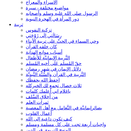
الاسراء والمعراج
مواضيع مختلفة - سيرة
الرسول صلى الله عليه وسلم وأصحابه
دور المرأة في الهجرة النبوية
تربية
تزكية النفوس
رِسَالَتِي إلَى زَوْجَتِي
وحي السماء في الحثّ على تربية الأبناء
كان خلقه القرآن
أسباب موانع الهداية
التَّربية الإيمانيَّة للأطفال
حقّ المُسلم عَلَى أخيه المُسلم
دلائل الإيمان في شهر رمضان
التَّربية في القرآن والسُّنَّة النَّبويَّة
احفظ الله يحفظك
ثلاث خصال تجمع لك الخيركله
ياغلام إني أعلمك كلمات
من أخلاق السَّلف
ثمرات العلم
بصائرإيمانيَّة في التَّعامل مع أهل المعصية
أعمال القلوب
كيف تكون داعية إلى الله
واجبات أربعة تجب على كل مسلمة ومسلم
المنهج التربوي في الدين