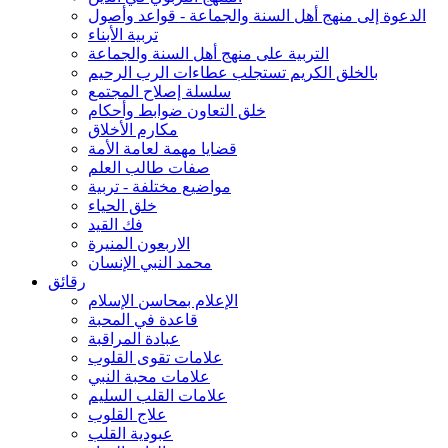
الدعوة إلى منهج أهل السنة والجماعة - قواعد وأصول
تربية الأبناء
التربية على منهج أهل السنة والجماعة
بالخلق الكريم تستجلب عطاءات الرب الرحيم
سلسلة إصلاح المجتمع
خلق التعاون ضوابط وأحكام
مكارم الأخلاق
قضايا مهمة لعامة الأمة
صفات طالب العلم
مواضيع مختلفة - تربية
خلق الحياء
فك القيد
الاربعون المنيرة
محمد النبي الإنسان
رقائق
الإعلام بمحاسن الإسلام
قاعدة في المحبة
عبادة المراقبة
علامات تقوى القلوب
علامات محبة النبي
علامات القلب السليم
علاج القلوب
عبودية القلب