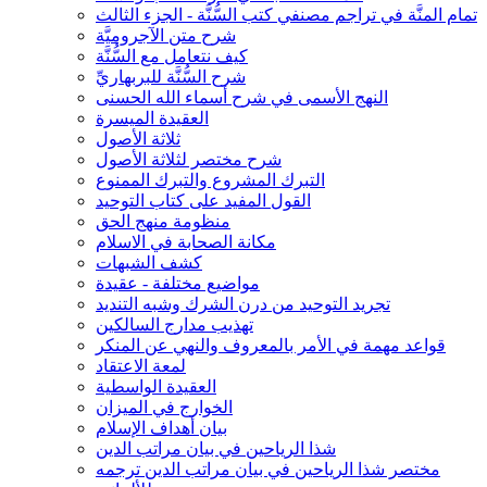
تمام المنَّة في تراجم مصنفي كتب السُّنَّة - الجزء الثالث
شرح متن الآجروميَّة
كيف نتعامل مع السُّنَّة
شرح السُّنَّة للبربهاريِّ
النهج الأسمى في شرح أسماء الله الحسنى
العقيدة الميسرة
ثلاثة الأصول
شرح مختصر لثلاثة الأصول
التبرك المشروع والتبرك الممنوع
القول المفيد على كتاب التوحيد
منظومة منهج الحق
مكانة الصحابة في الاسلام
كشف الشبهات
مواضيع مختلفة - عقيدة
تجريد التوحيد من درن الشرك وشبه التنديد
تهذيب مدارج السالكين
قواعد مهمة في الأمر بالمعروف والنهي عن المنكر
لمعة الاعتقاد
العقيدة الواسطية
الخوارج في الميزان
بيان أهداف الإسلام
شذا الرياحين في بيان مراتب الدين
مختصر شذا الرياحين في بيان مراتب الدين ترجمه