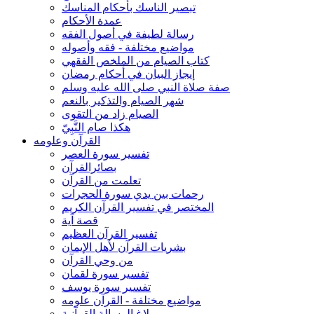
تبصير الناسك بأحكام المناسك
عمدة الأحكام
رسالة لطيفة في أصول الفقه
مواضيع مختلفة - فقه وأصوله
كتاب الصيام من الملخص الفقهي
إيجاز البيان في أحكام رمضان
صفة صلاة النبي صلى الله عليه وسلم
شهر الصيام والتذكير بالنعم
الصيام زاد من التقوى
هكذا صام النَّبِيّ
القرآن وعلومه
تفسير سورة العصر
بصائرالقرآن
تعلمت من القرآن
رحمات بين يدي سورة الحجرات
المختصر في تفسير القرآن الكريم
قصة آية
تفسير القرآن العظيم
بشريات القرآن لأهل الإيمان
من وحي القرآن
تفسير سورة لقمان
تفسير سورة يوسف
مواضيع مختلفة - القرآن علومه
بلاغ الرسالة القرآنية