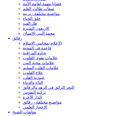
قضايا مهمة لعامة الأمة
صفات طالب العلم
مواضيع مختلفة - تربية
خلق الحياء
فك القيد
الاربعون المنيرة
محمد النبي الإنسان
رقائق
الإعلام بمحاسن الإسلام
قاعدة في المحبة
عبادة المراقبة
علامات تقوى القلوب
علامات محبة النبي
علامات القلب السليم
علاج القلوب
عبودية القلب
الداء والدواء
البحر الرائق في الزهد والرقائق
تزكية النفوس
الدار الآخرة
مواضيع مختلفة - رقائق
الإعجاز العلمي
مؤلفات الشيخ