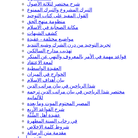
شرح مختصر لثلاثة الأصول
التبرك المشروع والتبرك الممنوع
القول المفيد على كتاب التوحيد
منظومة منهج الحق
مكانة الصحابة في الاسلام
كشف الشبهات
مواضيع مختلفة - عقيدة
تجريد التوحيد من درن الشرك وشبه التنديد
تهذيب مدارج السالكين
قواعد مهمة في الأمر بالمعروف والنهي عن المنكر
لمعة الاعتقاد
العقيدة الواسطية
الخوارج في الميزان
بيان أهداف الإسلام
شذا الرياحين في بيان مراتب الدين
مختصر شذا الرياحين في بيان مراتب الدين ترجمه
للألمانيه
المصير المحتوم الموت وما بعده
شرح القواعد الأربع
عقيدة أهل السُّنَّة
في رحاب السنة المطهرة
شروط كلمة الإخلاص
مقدمة متن الرسالة