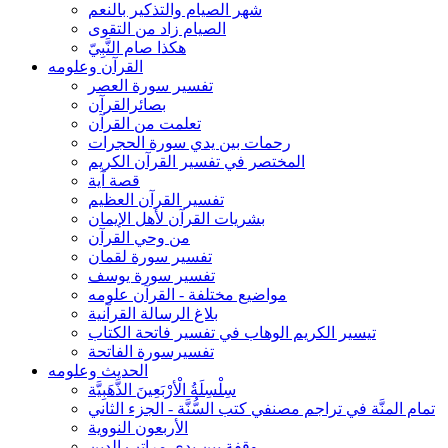
شهر الصيام والتذكير بالنعم
الصيام زاد من التقوى
هكذا صام النَّبِيّ
القرآن وعلومه
تفسير سورة العصر
بصائرالقرآن
تعلمت من القرآن
رحمات بين يدي سورة الحجرات
المختصر في تفسير القرآن الكريم
قصة آية
تفسير القرآن العظيم
بشريات القرآن لأهل الإيمان
من وحي القرآن
تفسير سورة لقمان
تفسير سورة يوسف
مواضيع مختلفة - القرآن علومه
بلاغ الرسالة القرآنية
تيسير الكريم الوهاب في تفسير فاتحة الكتاب
تفسيرسورة الفاتحة
الحديث وعلومه
سِلْسِلَةُ الْأرْبَعِينَ الذَّهَبِيَّة
تمام المنَّة في تراجم مصنفي كتب السُّنَّة - الجزء الثاني
الأربعون النووية
وقفة بين يدي مراتب الدين