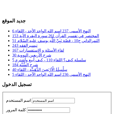
جديد الموقع
النهج الأسمى 237 إسم الله الواحد الأحد - اللقاء 6
المختصر في تفسير القرآن 261 سورة البقرة الأية 153
الثمرالداني ج10 - قصّة نَبِيِّ اللَّهِ يوسف عليه السّلام 51
تيسيرالفقه 243
لقاء الأسئلة و الإستفسارات 167
شرح الأربعين النووية 30
سلسلة كيف؟ اللقاء 110 - كيف أبيع وأشتري؟
شرح السُّنَّة 184
سِلْسِلَةُ الْأرْبَعِينَ الذَّهَبِيَّة - اللقاء 40
النهج الأسمى 236 إسم الله الواحد الأحد - اللقاء 5
تسجيل الدخول
اسم المستخدم
كلمة المرور