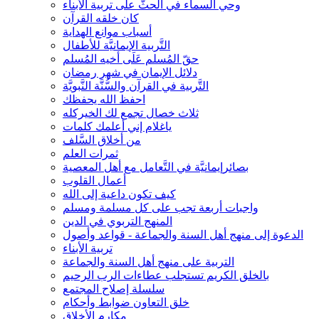
وحي السماء في الحثّ على تربية الأبناء
كان خلقه القرآن
أسباب موانع الهداية
التَّربية الإيمانيَّة للأطفال
حقّ المُسلم عَلَى أخيه المُسلم
دلائل الإيمان في شهر رمضان
التَّربية في القرآن والسُّنَّة النَّبويَّة
احفظ الله يحفظك
ثلاث خصال تجمع لك الخيركله
ياغلام إني أعلمك كلمات
من أخلاق السَّلف
ثمرات العلم
بصائرإيمانيَّة في التَّعامل مع أهل المعصية
أعمال القلوب
كيف تكون داعية إلى الله
واجبات أربعة تجب على كل مسلمة ومسلم
المنهج التربوي في الدين
الدعوة إلى منهج أهل السنة والجماعة - قواعد وأصول
تربية الأبناء
التربية على منهج أهل السنة والجماعة
بالخلق الكريم تستجلب عطاءات الرب الرحيم
سلسلة إصلاح المجتمع
خلق التعاون ضوابط وأحكام
مكارم الأخلاق