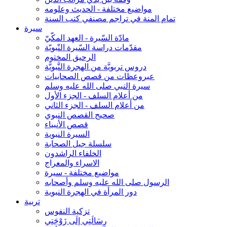
مواضيع مختلفة - الحديث وعلومه
تمام المنة في تراجم مصنفي كتب السنة
سيرة
مادّة السّيرة - العهد المكّيّ
مقدّمات دراسة السّيرة النّبويّة
الرحيق المختوم
دروس تربويَّة من الهجرة النَّبويَّة
عبروعظات من قصص الصحابيات
سيرة النبي صلى الله عليه وسلم
من أعلام السلف - الجزء الأول
من أعلام السلف - الجزء الثاني
صحيح القصص النبوي
قصص الأنبياء
السيرة النبوية
سلسلة جيل الصحابة
الخلفاء الراشدون
الاسراء والمعراج
مواضيع مختلفة - سيرة
الرسول صلى الله عليه وسلم وأصحابه
دور المرأة في الهجرة النبوية
تربية
تزكية النفوس
رِسَالَتِي إلَى زَوْجَتِي