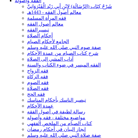
الفقه وأصوله
شَرْحُ كِتَاب (الرِّسَالَة) لابْنِ أبِي زَيْد الْقَيْرَوَانِيِّ
معالم أصول الفقه - 1443هـ
فقه المرأة المسلمة
معالم أصول الفقه
تيسيرالفقه
أحكام الصلاة
الجامع لأحكام الصيام
صفة صوم النبي صلى الله عليه وسلم
شرح كتاب الصيام من عمدة الأحكام
آداب المشي إلى الصلاة
الفقه الميسر في ضوء الكتاب والسنة
فقه الزواج
فقه الزكاة
فقه الصوم
فقه الصلاة
فقه الحج
تبصير الناسك بأحكام المناسك
عمدة الأحكام
رسالة لطيفة في أصول الفقه
مواضيع مختلفة - فقه وأصوله
كتاب الصيام من الملخص الفقهي
إيجاز البيان في أحكام رمضان
صفة صلاة النبي صلى الله عليه وسلم