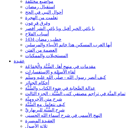
مواضيع مختلفة
استقبال رمضان
أحوال النبي في الحج
تعلمت من الهجرة
وغرق فرعون
يا باغي الخير أقبل ويا باغي الشر أقصر
أسباب الفلاح
خطب رمضان 1434
أيها الغرب المسكين هذا خاتم الأنبياء والمرسلين
العصمة من الفتن
المستحيلات والممكنات
عقيدة
مقدمات في منهج أهل السُّنَّة والْجَمَاعَة
لقاء الأسئلة و الإستفسارات
كيف أنصر رسول الله - صلّى الله عليه وسلّم
أحكام الجنائِز
عدالة الصَّحابة في ضوء الكتاب والسُّنَّة
تمام المنَّة في تراجم مصنفي كتب السُّنَّة - الجزء الثالث
شرح متن الآجروميَّة
كيف نتعامل مع السُّنَّة
شرح السُّنَّة للبربهاريِّ
النهج الأسمى في شرح أسماء الله الحسنى
العقيدة الميسرة
ثلاثة الأصول