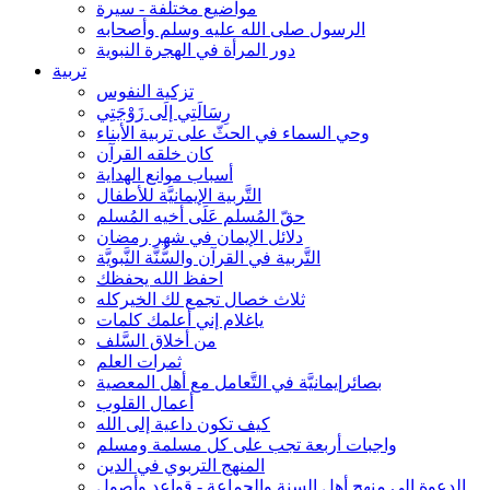
مواضيع مختلفة - سيرة
الرسول صلى الله عليه وسلم وأصحابه
دور المرأة في الهجرة النبوية
تربية
تزكية النفوس
رِسَالَتِي إلَى زَوْجَتِي
وحي السماء في الحثّ على تربية الأبناء
كان خلقه القرآن
أسباب موانع الهداية
التَّربية الإيمانيَّة للأطفال
حقّ المُسلم عَلَى أخيه المُسلم
دلائل الإيمان في شهر رمضان
التَّربية في القرآن والسُّنَّة النَّبويَّة
احفظ الله يحفظك
ثلاث خصال تجمع لك الخيركله
ياغلام إني أعلمك كلمات
من أخلاق السَّلف
ثمرات العلم
بصائرإيمانيَّة في التَّعامل مع أهل المعصية
أعمال القلوب
كيف تكون داعية إلى الله
واجبات أربعة تجب على كل مسلمة ومسلم
المنهج التربوي في الدين
الدعوة إلى منهج أهل السنة والجماعة - قواعد وأصول