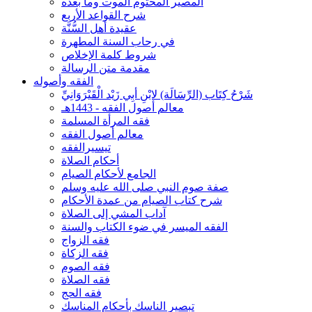
المصير المحتوم الموت وما بعده
شرح القواعد الأربع
عقيدة أهل السُّنَّة
في رحاب السنة المطهرة
شروط كلمة الإخلاص
مقدمة متن الرسالة
الفقه وأصوله
شَرْحُ كِتَاب (الرِّسَالَة) لابْنِ أبِي زَيْد الْقَيْرَوَانِيِّ
معالم أصول الفقه - 1443هـ
فقه المرأة المسلمة
معالم أصول الفقه
تيسيرالفقه
أحكام الصلاة
الجامع لأحكام الصيام
صفة صوم النبي صلى الله عليه وسلم
شرح كتاب الصيام من عمدة الأحكام
آداب المشي إلى الصلاة
الفقه الميسر في ضوء الكتاب والسنة
فقه الزواج
فقه الزكاة
فقه الصوم
فقه الصلاة
فقه الحج
تبصير الناسك بأحكام المناسك