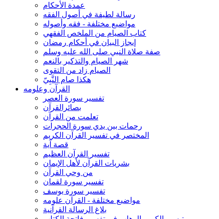
عمدة الأحكام
رسالة لطيفة في أصول الفقه
مواضيع مختلفة - فقه وأصوله
كتاب الصيام من الملخص الفقهي
إيجاز البيان في أحكام رمضان
صفة صلاة النبي صلى الله عليه وسلم
شهر الصيام والتذكير بالنعم
الصيام زاد من التقوى
هكذا صام النَّبِيّ
القرآن وعلومه
تفسير سورة العصر
بصائرالقرآن
تعلمت من القرآن
رحمات بين يدي سورة الحجرات
المختصر في تفسير القرآن الكريم
قصة آية
تفسير القرآن العظيم
بشريات القرآن لأهل الإيمان
من وحي القرآن
تفسير سورة لقمان
تفسير سورة يوسف
مواضيع مختلفة - القرآن علومه
بلاغ الرسالة القرآنية
تيسير الكريم الوهاب في تفسير فاتحة الكتاب