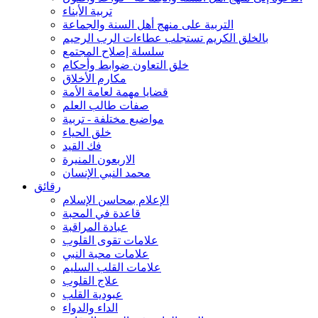
تربية الأبناء
التربية على منهج أهل السنة والجماعة
بالخلق الكريم تستجلب عطاءات الرب الرحيم
سلسلة إصلاح المجتمع
خلق التعاون ضوابط وأحكام
مكارم الأخلاق
قضايا مهمة لعامة الأمة
صفات طالب العلم
مواضيع مختلفة - تربية
خلق الحياء
فك القيد
الاربعون المنيرة
محمد النبي الإنسان
رقائق
الإعلام بمحاسن الإسلام
قاعدة في المحبة
عبادة المراقبة
علامات تقوى القلوب
علامات محبة النبي
علامات القلب السليم
علاج القلوب
عبودية القلب
الداء والدواء