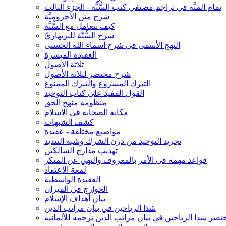
تمام المنَّة في تراجم مصنفي كتب السُّنَّة - الجزء الثالث
شرح متن الآجروميَّة
كيف نتعامل مع السُّنَّة
شرح السُّنَّة للبربهاريِّ
النهج الأسمى في شرح أسماء الله الحسنى
العقيدة الميسرة
ثلاثة الأصول
شرح مختصر لثلاثة الأصول
التبرك المشروع والتبرك الممنوع
القول المفيد على كتاب التوحيد
منظومة منهج الحق
مكانة الصحابة في الاسلام
كشف الشبهات
مواضيع مختلفة - عقيدة
تجريد التوحيد من درن الشرك وشبه التنديد
تهذيب مدارج السالكين
قواعد مهمة في الأمر بالمعروف والنهي عن المنكر
لمعة الاعتقاد
العقيدة الواسطية
الخوارج في الميزان
بيان أهداف الإسلام
شذا الرياحين في بيان مراتب الدين
تصر شذا الرياحين في بيان مراتب الدين ترجمه للألمانيه