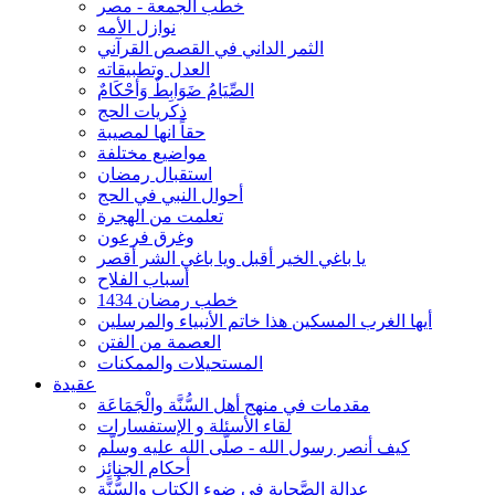
خطب الجمعة - مصر
نوازل الأمه
الثمر الداني في القصص القرآني
العدل وتطبيقاته
الصِّيَامُ ضَوَابِطٌ وَأحْكَامٌ
ذكريات الحج
حقاً انها لمصيبة
مواضيع مختلفة
استقبال رمضان
أحوال النبي في الحج
تعلمت من الهجرة
وغرق فرعون
يا باغي الخير أقبل ويا باغي الشر أقصر
أسباب الفلاح
خطب رمضان 1434
أيها الغرب المسكين هذا خاتم الأنبياء والمرسلين
العصمة من الفتن
المستحيلات والممكنات
عقيدة
مقدمات في منهج أهل السُّنَّة والْجَمَاعَة
لقاء الأسئلة و الإستفسارات
كيف أنصر رسول الله - صلّى الله عليه وسلّم
أحكام الجنائِز
عدالة الصَّحابة في ضوء الكتاب والسُّنَّة