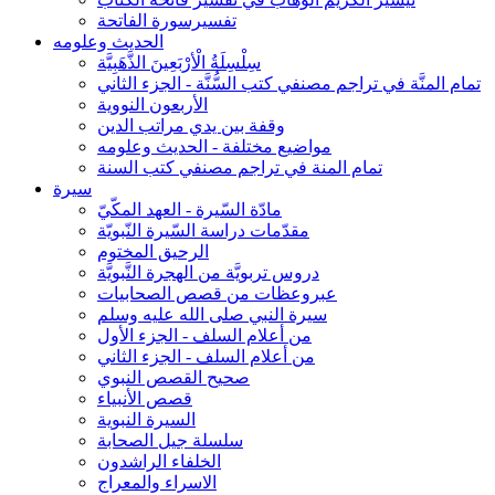
تفسيرسورة الفاتحة
الحديث وعلومه
سِلْسِلَةُ الْأرْبَعِينَ الذَّهَبِيَّة
تمام المنَّة في تراجم مصنفي كتب السُّنَّة - الجزء الثاني
الأربعون النووية
وقفة بين يدي مراتب الدين
مواضيع مختلفة - الحديث وعلومه
تمام المنة في تراجم مصنفي كتب السنة
سيرة
مادّة السّيرة - العهد المكّيّ
مقدّمات دراسة السّيرة النّبويّة
الرحيق المختوم
دروس تربويَّة من الهجرة النَّبويَّة
عبروعظات من قصص الصحابيات
سيرة النبي صلى الله عليه وسلم
من أعلام السلف - الجزء الأول
من أعلام السلف - الجزء الثاني
صحيح القصص النبوي
قصص الأنبياء
السيرة النبوية
سلسلة جيل الصحابة
الخلفاء الراشدون
الاسراء والمعراج