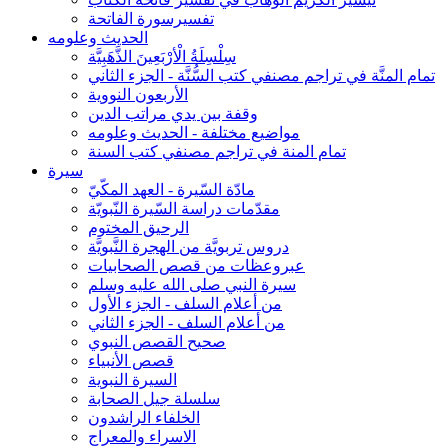
تفسيرسورة الفاتحة
الحديث وعلومه
سِلْسِلَةُ الْأرْبَعِينَ الذَّهَبِيَّة
تمام المنَّة في تراجم مصنفي كتب السُّنَّة - الجزء الثاني
الأربعون النووية
وقفة بين يدي مراتب الدين
مواضيع مختلفة - الحديث وعلومه
تمام المنة في تراجم مصنفي كتب السنة
سيرة
مادّة السّيرة - العهد المكّيّ
مقدّمات دراسة السّيرة النّبويّة
الرحيق المختوم
دروس تربويَّة من الهجرة النَّبويَّة
عبروعظات من قصص الصحابيات
سيرة النبي صلى الله عليه وسلم
من أعلام السلف - الجزء الأول
من أعلام السلف - الجزء الثاني
صحيح القصص النبوي
قصص الأنبياء
السيرة النبوية
سلسلة جيل الصحابة
الخلفاء الراشدون
الاسراء والمعراج