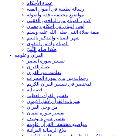
عمدة الأحكام
رسالة لطيفة في أصول الفقه
مواضيع مختلفة - فقه وأصوله
كتاب الصيام من الملخص الفقهي
إيجاز البيان في أحكام رمضان
صفة صلاة النبي صلى الله عليه وسلم
شهر الصيام والتذكير بالنعم
الصيام زاد من التقوى
هكذا صام النَّبِيّ
القرآن وعلومه
تفسير سورة العصر
بصائرالقرآن
تعلمت من القرآن
رحمات بين يدي سورة الحجرات
المختصر في تفسير القرآن الكريم
قصة آية
تفسير القرآن العظيم
بشريات القرآن لأهل الإيمان
من وحي القرآن
تفسير سورة لقمان
تفسير سورة يوسف
مواضيع مختلفة - القرآن علومه
بلاغ الرسالة القرآنية
تيسير الكريم الوهاب في تفسير فاتحة الكتاب