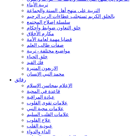
تربية الأبناء
التربية على منهج أهل السنة والجماعة
بالخلق الكريم تستجلب عطاءات الرب الرحيم
سلسلة إصلاح المجتمع
خلق التعاون ضوابط وأحكام
مكارم الأخلاق
قضايا مهمة لعامة الأمة
صفات طالب العلم
مواضيع مختلفة - تربية
خلق الحياء
فك القيد
الاربعون المنيرة
محمد النبي الإنسان
رقائق
الإعلام بمحاسن الإسلام
قاعدة في المحبة
عبادة المراقبة
علامات تقوى القلوب
علامات محبة النبي
علامات القلب السليم
علاج القلوب
عبودية القلب
الداء والدواء