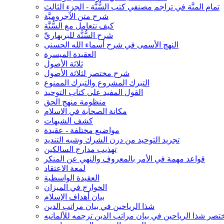
تمام المنَّة في تراجم مصنفي كتب السُّنَّة - الجزء الثالث
شرح متن الآجروميَّة
كيف نتعامل مع السُّنَّة
شرح السُّنَّة للبربهاريِّ
النهج الأسمى في شرح أسماء الله الحسنى
العقيدة الميسرة
ثلاثة الأصول
شرح مختصر لثلاثة الأصول
التبرك المشروع والتبرك الممنوع
القول المفيد على كتاب التوحيد
منظومة منهج الحق
مكانة الصحابة في الاسلام
كشف الشبهات
مواضيع مختلفة - عقيدة
تجريد التوحيد من درن الشرك وشبه التنديد
تهذيب مدارج السالكين
قواعد مهمة في الأمر بالمعروف والنهي عن المنكر
لمعة الاعتقاد
العقيدة الواسطية
الخوارج في الميزان
بيان أهداف الإسلام
شذا الرياحين في بيان مراتب الدين
تصر شذا الرياحين في بيان مراتب الدين ترجمه للألمانيه