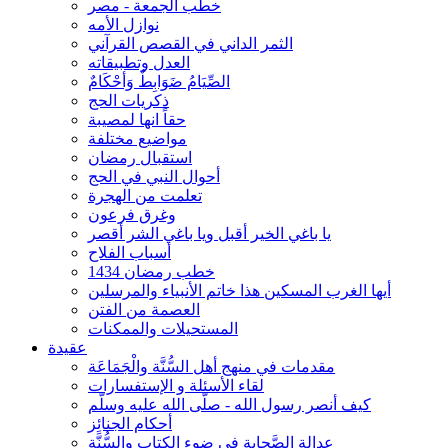
خطب الجمعة - مصر
نوازل الأمه
الثمر الداني في القصص القرآني
العدل وتطبيقاته
الصِّيَامُ ضَوَابِطٌ وَأحْكَامٌ
ذكريات الحج
حقاً انها لمصيبة
مواضيع مختلفة
استقبال رمضان
أحوال النبي في الحج
تعلمت من الهجرة
وغرق فرعون
يا باغي الخير أقبل ويا باغي الشر أقصر
أسباب الفلاح
خطب رمضان 1434
أيها الغرب المسكين هذا خاتم الأنبياء والمرسلين
العصمة من الفتن
المستحيلات والممكنات
عقيدة
مقدمات في منهج أهل السُّنَّة والْجَمَاعَة
لقاء الأسئلة و الإستفسارات
كيف أنصر رسول الله - صلّى الله عليه وسلّم
أحكام الجنائِز
عدالة الصَّحابة في ضوء الكتاب والسُّنَّة