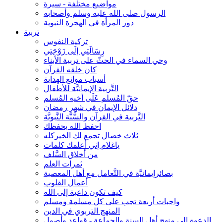
مواضيع مختلفة - سيرة
الرسول صلى الله عليه وسلم وأصحابه
دور المرأة في الهجرة النبوية
تربية
تزكية النفوس
رِسَالَتِي إلَى زَوْجَتِي
وحي السماء في الحثّ على تربية الأبناء
كان خلقه القرآن
أسباب موانع الهداية
التَّربية الإيمانيَّة للأطفال
حقّ المُسلم عَلَى أخيه المُسلم
دلائل الإيمان في شهر رمضان
التَّربية في القرآن والسُّنَّة النَّبويَّة
احفظ الله يحفظك
ثلاث خصال تجمع لك الخيركله
ياغلام إني أعلمك كلمات
من أخلاق السَّلف
ثمرات العلم
بصائرإيمانيَّة في التَّعامل مع أهل المعصية
أعمال القلوب
كيف تكون داعية إلى الله
واجبات أربعة تجب على كل مسلمة ومسلم
المنهج التربوي في الدين
الدعوة إلى منهج أهل السنة والجماعة - قواعد وأصول