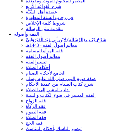
المصير المحتوم الموت وما بعده
شرح القواعد الأربع
عقيدة أهل السُّنَّة
في رحاب السنة المطهرة
شروط كلمة الإخلاص
مقدمة متن الرسالة
الفقه وأصوله
شَرْحُ كِتَاب (الرِّسَالَة) لابْنِ أبِي زَيْد الْقَيْرَوَانِيِّ
معالم أصول الفقه - 1443هـ
فقه المرأة المسلمة
معالم أصول الفقه
تيسيرالفقه
أحكام الصلاة
الجامع لأحكام الصيام
صفة صوم النبي صلى الله عليه وسلم
شرح كتاب الصيام من عمدة الأحكام
آداب المشي إلى الصلاة
الفقه الميسر في ضوء الكتاب والسنة
فقه الزواج
فقه الزكاة
فقه الصوم
فقه الصلاة
فقه الحج
تبصير الناسك بأحكام المناسك