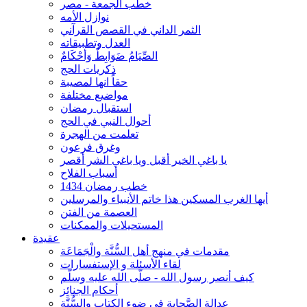
خطب الجمعة - مصر
نوازل الأمه
الثمر الداني في القصص القرآني
العدل وتطبيقاته
الصِّيَامُ ضَوَابِطٌ وَأحْكَامٌ
ذكريات الحج
حقاً انها لمصيبة
مواضيع مختلفة
استقبال رمضان
أحوال النبي في الحج
تعلمت من الهجرة
وغرق فرعون
يا باغي الخير أقبل ويا باغي الشر أقصر
أسباب الفلاح
خطب رمضان 1434
أيها الغرب المسكين هذا خاتم الأنبياء والمرسلين
العصمة من الفتن
المستحيلات والممكنات
عقيدة
مقدمات في منهج أهل السُّنَّة والْجَمَاعَة
لقاء الأسئلة و الإستفسارات
كيف أنصر رسول الله - صلّى الله عليه وسلّم
أحكام الجنائِز
عدالة الصَّحابة في ضوء الكتاب والسُّنَّة