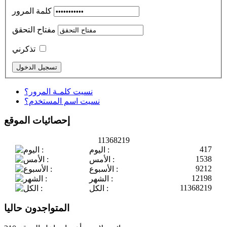
كلمة المرور
مفتاح التحقق
تذكرني
نسيت كلمـة المرور؟
نسيت اسم المستخدم؟
إحصائيات الموقع
11368219
417
اليوم :
1538
الأمس :
9212
الأسبوع :
12198
الشهر :
11368219
الكل :
المتواجدون حاليا