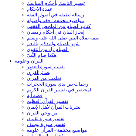
تبصير الناسك بأحكام المناسك
عمدة الأحكام
رسالة لطيفة في أصول الفقه
مواضيع مختلفة - فقه وأصوله
كتاب الصيام من الملخص الفقهي
إيجاز البيان في أحكام رمضان
صفة صلاة النبي صلى الله عليه وسلم
شهر الصيام والتذكير بالنعم
الصيام زاد من التقوى
هكذا صام النَّبِيّ
القرآن وعلومه
تفسير سورة العصر
بصائرالقرآن
تعلمت من القرآن
رحمات بين يدي سورة الحجرات
المختصر في تفسير القرآن الكريم
قصة آية
تفسير القرآن العظيم
بشريات القرآن لأهل الإيمان
من وحي القرآن
تفسير سورة لقمان
تفسير سورة يوسف
مواضيع مختلفة - القرآن علومه
بلاغ الرسالة القرآنية