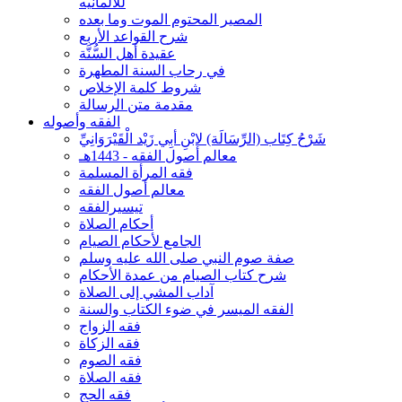
للألمانيه
المصير المحتوم الموت وما بعده
شرح القواعد الأربع
عقيدة أهل السُّنَّة
في رحاب السنة المطهرة
شروط كلمة الإخلاص
مقدمة متن الرسالة
الفقه وأصوله
شَرْحُ كِتَاب (الرِّسَالَة) لابْنِ أبِي زَيْد الْقَيْرَوَانِيِّ
معالم أصول الفقه - 1443هـ
فقه المرأة المسلمة
معالم أصول الفقه
تيسيرالفقه
أحكام الصلاة
الجامع لأحكام الصيام
صفة صوم النبي صلى الله عليه وسلم
شرح كتاب الصيام من عمدة الأحكام
آداب المشي إلى الصلاة
الفقه الميسر في ضوء الكتاب والسنة
فقه الزواج
فقه الزكاة
فقه الصوم
فقه الصلاة
فقه الحج