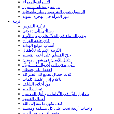
الاسراء والمعراج
مواضيع مختلفة - سيرة
الرسول صلى الله عليه وسلم وأصحابه
دور المرأة في الهجرة النبوية
تربية
تزكية النفوس
رِسَالَتِي إلَى زَوْجَتِي
وحي السماء في الحثّ على تربية الأبناء
كان خلقه القرآن
أسباب موانع الهداية
التَّربية الإيمانيَّة للأطفال
حقّ المُسلم عَلَى أخيه المُسلم
دلائل الإيمان في شهر رمضان
التَّربية في القرآن والسُّنَّة النَّبويَّة
احفظ الله يحفظك
ثلاث خصال تجمع لك الخيركله
ياغلام إني أعلمك كلمات
من أخلاق السَّلف
ثمرات العلم
بصائرإيمانيَّة في التَّعامل مع أهل المعصية
أعمال القلوب
كيف تكون داعية إلى الله
واجبات أربعة تجب على كل مسلمة ومسلم
المنهج التربوي في الدين