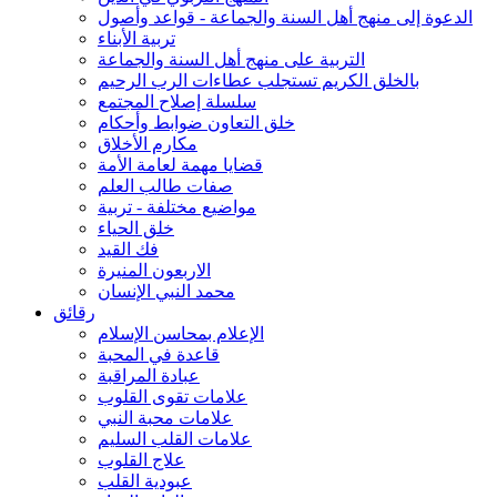
الدعوة إلى منهج أهل السنة والجماعة - قواعد وأصول
تربية الأبناء
التربية على منهج أهل السنة والجماعة
بالخلق الكريم تستجلب عطاءات الرب الرحيم
سلسلة إصلاح المجتمع
خلق التعاون ضوابط وأحكام
مكارم الأخلاق
قضايا مهمة لعامة الأمة
صفات طالب العلم
مواضيع مختلفة - تربية
خلق الحياء
فك القيد
الاربعون المنيرة
محمد النبي الإنسان
رقائق
الإعلام بمحاسن الإسلام
قاعدة في المحبة
عبادة المراقبة
علامات تقوى القلوب
علامات محبة النبي
علامات القلب السليم
علاج القلوب
عبودية القلب