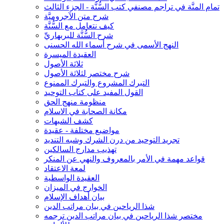
تمام المنَّة في تراجم مصنفي كتب السُّنَّة - الجزء الثالث
شرح متن الآجروميَّة
كيف نتعامل مع السُّنَّة
شرح السُّنَّة للبربهاريِّ
النهج الأسمى في شرح أسماء الله الحسنى
العقيدة الميسرة
ثلاثة الأصول
شرح مختصر لثلاثة الأصول
التبرك المشروع والتبرك الممنوع
القول المفيد على كتاب التوحيد
منظومة منهج الحق
مكانة الصحابة في الاسلام
كشف الشبهات
مواضيع مختلفة - عقيدة
تجريد التوحيد من درن الشرك وشبه التنديد
تهذيب مدارج السالكين
قواعد مهمة في الأمر بالمعروف والنهي عن المنكر
لمعة الاعتقاد
العقيدة الواسطية
الخوارج في الميزان
بيان أهداف الإسلام
شذا الرياحين في بيان مراتب الدين
مختصر شذا الرياحين في بيان مراتب الدين ترجمه