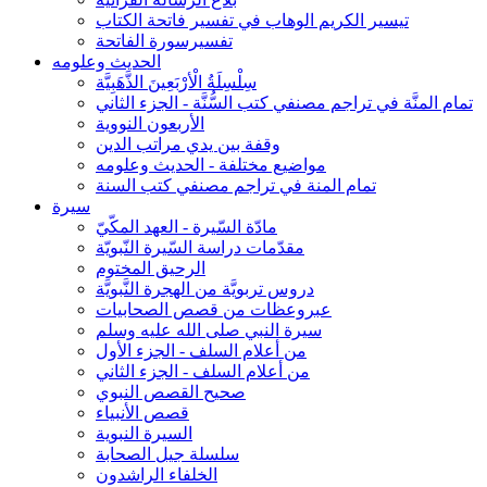
تيسير الكريم الوهاب في تفسير فاتحة الكتاب
تفسيرسورة الفاتحة
الحديث وعلومه
سِلْسِلَةُ الْأرْبَعِينَ الذَّهَبِيَّة
تمام المنَّة في تراجم مصنفي كتب السُّنَّة - الجزء الثاني
الأربعون النووية
وقفة بين يدي مراتب الدين
مواضيع مختلفة - الحديث وعلومه
تمام المنة في تراجم مصنفي كتب السنة
سيرة
مادّة السّيرة - العهد المكّيّ
مقدّمات دراسة السّيرة النّبويّة
الرحيق المختوم
دروس تربويَّة من الهجرة النَّبويَّة
عبروعظات من قصص الصحابيات
سيرة النبي صلى الله عليه وسلم
من أعلام السلف - الجزء الأول
من أعلام السلف - الجزء الثاني
صحيح القصص النبوي
قصص الأنبياء
السيرة النبوية
سلسلة جيل الصحابة
الخلفاء الراشدون