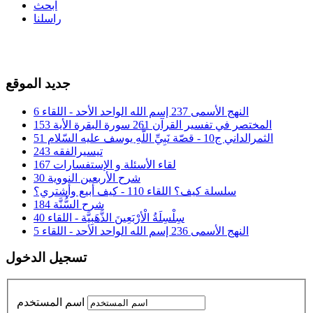
ابحث
راسلنا
جديد الموقع
النهج الأسمى 237 إسم الله الواحد الأحد - اللقاء 6
المختصر في تفسير القرآن 261 سورة البقرة الأية 153
الثمرالداني ج10 - قصّة نَبِيِّ اللَّهِ يوسف عليه السّلام 51
تيسيرالفقه 243
لقاء الأسئلة و الإستفسارات 167
شرح الأربعين النووية 30
سلسلة كيف؟ اللقاء 110 - كيف أبيع وأشتري؟
شرح السُّنَّة 184
سِلْسِلَةُ الْأرْبَعِينَ الذَّهَبِيَّة - اللقاء 40
النهج الأسمى 236 إسم الله الواحد الأحد - اللقاء 5
تسجيل الدخول
اسم المستخدم