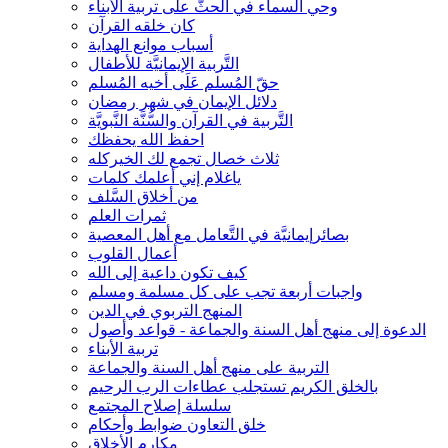
وحي السماء في الحثّ على تربية الأبناء
كان خلقه القرآن
أسباب موانع الهداية
التَّربية الإيمانيَّة للأطفال
حقّ المُسلم عَلَى أخيه المُسلم
دلائل الإيمان في شهر رمضان
التَّربية في القرآن والسُّنَّة النَّبويَّة
احفظ الله يحفظك
ثلاث خصال تجمع لك الخيركله
ياغلام إني أعلمك كلمات
من أخلاق السَّلف
ثمرات العلم
بصائرإيمانيَّة في التَّعامل مع أهل المعصية
أعمال القلوب
كيف تكون داعية إلى الله
واجبات أربعة تجب على كل مسلمة ومسلم
المنهج التربوي في الدين
الدعوة إلى منهج أهل السنة والجماعة - قواعد وأصول
تربية الأبناء
التربية على منهج أهل السنة والجماعة
بالخلق الكريم تستجلب عطاءات الرب الرحيم
سلسلة إصلاح المجتمع
خلق التعاون ضوابط وأحكام
مكارم الأخلاق