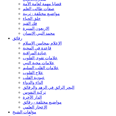
قضايا مهمة لعامة الأمة
صفات طالب العلم
مواضيع مختلفة - تربية
خلق الحياء
فك القيد
الاربعون المنيرة
محمد النبي الإنسان
رقائق
الإعلام بمحاسن الإسلام
قاعدة في المحبة
عبادة المراقبة
علامات تقوى القلوب
علامات محبة النبي
علامات القلب السليم
علاج القلوب
عبودية القلب
الداء والدواء
البحر الرائق في الزهد والرقائق
تزكية النفوس
الدار الآخرة
مواضيع مختلفة - رقائق
الإعجاز العلمي
مؤلفات الشيخ