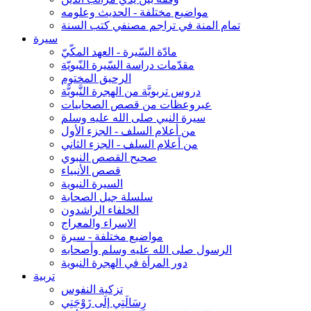
مواضيع مختلفة - الحديث وعلومه
تمام المنة في تراجم مصنفي كتب السنة
سيرة
مادّة السّيرة - العهد المكّيّ
مقدّمات دراسة السّيرة النّبويّة
الرحيق المختوم
دروس تربويَّة من الهجرة النَّبويَّة
عبروعظات من قصص الصحابيات
سيرة النبي صلى الله عليه وسلم
من أعلام السلف - الجزء الأول
من أعلام السلف - الجزء الثاني
صحيح القصص النبوي
قصص الأنبياء
السيرة النبوية
سلسلة جيل الصحابة
الخلفاء الراشدون
الاسراء والمعراج
مواضيع مختلفة - سيرة
الرسول صلى الله عليه وسلم وأصحابه
دور المرأة في الهجرة النبوية
تربية
تزكية النفوس
رِسَالَتِي إلَى زَوْجَتِي