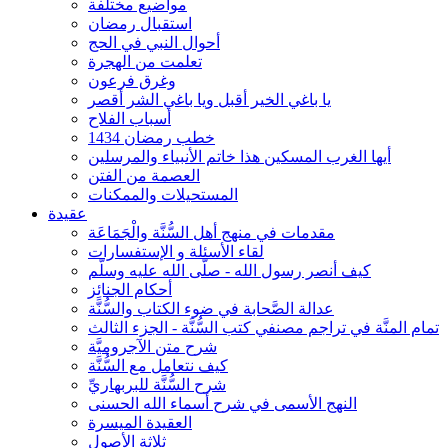
مواضيع مختلفة
استقبال رمضان
أحوال النبي في الحج
تعلمت من الهجرة
وغرق فرعون
يا باغي الخير أقبل ويا باغي الشر أقصر
أسباب الفلاح
خطب رمضان 1434
أيها الغرب المسكين هذا خاتم الأنبياء والمرسلين
العصمة من الفتن
المستحيلات والممكنات
عقيدة
مقدمات في منهج أهل السُّنَّة والْجَمَاعَة
لقاء الأسئلة و الإستفسارات
كيف أنصر رسول الله - صلّى الله عليه وسلّم
أحكام الجنائِز
عدالة الصَّحابة في ضوء الكتاب والسُّنَّة
تمام المنَّة في تراجم مصنفي كتب السُّنَّة - الجزء الثالث
شرح متن الآجروميَّة
كيف نتعامل مع السُّنَّة
شرح السُّنَّة للبربهاريِّ
النهج الأسمى في شرح أسماء الله الحسنى
العقيدة الميسرة
ثلاثة الأصول