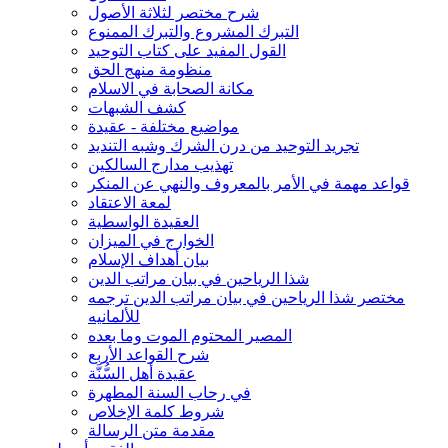
شرح مختصر لثلاثة الأصول
التبرك المشروع والتبرك الممنوع
القول المفيد على كتاب التوحيد
منظومة منهج الحق
مكانة الصحابة في الاسلام
كشف الشبهات
مواضيع مختلفة - عقيدة
تجريد التوحيد من درن الشرك وشبه التنديد
تهذيب مدارج السالكين
قواعد مهمة في الأمر بالمعروف والنهي عن المنكر
لمعة الاعتقاد
العقيدة الواسطية
الخوارج في الميزان
بيان أهداف الإسلام
شذا الرياحين في بيان مراتب الدين
مختصر شذا الرياحين في بيان مراتب الدين ترجمه
للألمانيه
المصير المحتوم الموت وما بعده
شرح القواعد الأربع
عقيدة أهل السُّنَّة
في رحاب السنة المطهرة
شروط كلمة الإخلاص
مقدمة متن الرسالة