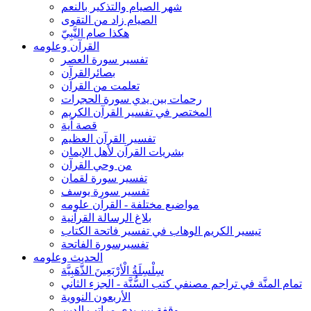
شهر الصيام والتذكير بالنعم
الصيام زاد من التقوى
هكذا صام النَّبِيّ
القرآن وعلومه
تفسير سورة العصر
بصائرالقرآن
تعلمت من القرآن
رحمات بين يدي سورة الحجرات
المختصر في تفسير القرآن الكريم
قصة آية
تفسير القرآن العظيم
بشريات القرآن لأهل الإيمان
من وحي القرآن
تفسير سورة لقمان
تفسير سورة يوسف
مواضيع مختلفة - القرآن علومه
بلاغ الرسالة القرآنية
تيسير الكريم الوهاب في تفسير فاتحة الكتاب
تفسيرسورة الفاتحة
الحديث وعلومه
سِلْسِلَةُ الْأرْبَعِينَ الذَّهَبِيَّة
تمام المنَّة في تراجم مصنفي كتب السُّنَّة - الجزء الثاني
الأربعون النووية
وقفة بين يدي مراتب الدين