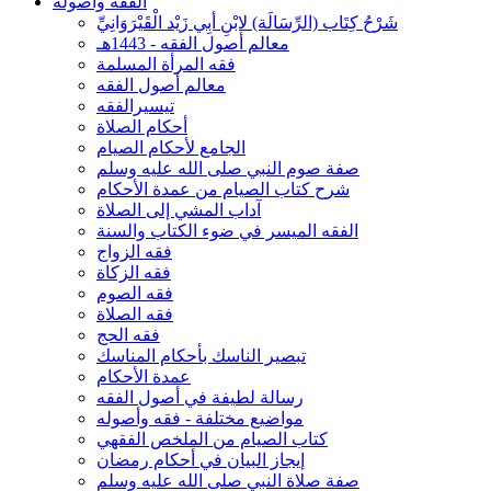
الفقه وأصوله
شَرْحُ كِتَاب (الرِّسَالَة) لابْنِ أبِي زَيْد الْقَيْرَوَانِيِّ
معالم أصول الفقه - 1443هـ
فقه المرأة المسلمة
معالم أصول الفقه
تيسيرالفقه
أحكام الصلاة
الجامع لأحكام الصيام
صفة صوم النبي صلى الله عليه وسلم
شرح كتاب الصيام من عمدة الأحكام
آداب المشي إلى الصلاة
الفقه الميسر في ضوء الكتاب والسنة
فقه الزواج
فقه الزكاة
فقه الصوم
فقه الصلاة
فقه الحج
تبصير الناسك بأحكام المناسك
عمدة الأحكام
رسالة لطيفة في أصول الفقه
مواضيع مختلفة - فقه وأصوله
كتاب الصيام من الملخص الفقهي
إيجاز البيان في أحكام رمضان
صفة صلاة النبي صلى الله عليه وسلم