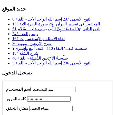
جديد الموقع
النهج الأسمى 237 إسم الله الواحد الأحد - اللقاء 6
المختصر في تفسير القرآن 261 سورة البقرة الأية 153
الثمرالداني ج10 - قصّة نَبِيِّ اللَّهِ يوسف عليه السّلام 51
تيسيرالفقه 243
لقاء الأسئلة و الإستفسارات 167
شرح الأربعين النووية 30
سلسلة كيف؟ اللقاء 110 - كيف أبيع وأشتري؟
شرح السُّنَّة 184
سِلْسِلَةُ الْأرْبَعِينَ الذَّهَبِيَّة - اللقاء 40
النهج الأسمى 236 إسم الله الواحد الأحد - اللقاء 5
تسجيل الدخول
اسم المستخدم
كلمة المرور
مفتاح التحقق