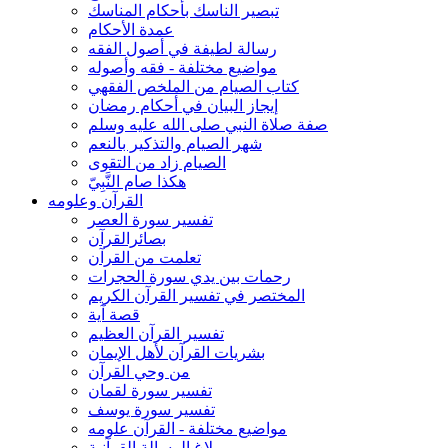
تبصير الناسك بأحكام المناسك
عمدة الأحكام
رسالة لطيفة في أصول الفقه
مواضيع مختلفة - فقه وأصوله
كتاب الصيام من الملخص الفقهي
إيجاز البيان في أحكام رمضان
صفة صلاة النبي صلى الله عليه وسلم
شهر الصيام والتذكير بالنعم
الصيام زاد من التقوى
هكذا صام النَّبِيّ
القرآن وعلومه
تفسير سورة العصر
بصائرالقرآن
تعلمت من القرآن
رحمات بين يدي سورة الحجرات
المختصر في تفسير القرآن الكريم
قصة آية
تفسير القرآن العظيم
بشريات القرآن لأهل الإيمان
من وحي القرآن
تفسير سورة لقمان
تفسير سورة يوسف
مواضيع مختلفة - القرآن علومه
بلاغ الرسالة القرآنية