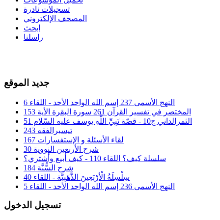
تسجيلات نادرة
المصحف الإلكتروني
ابحث
راسلنا
جديد الموقع
النهج الأسمى 237 إسم الله الواحد الأحد - اللقاء 6
المختصر في تفسير القرآن 261 سورة البقرة الأية 153
الثمرالداني ج10 - قصّة نَبِيِّ اللَّهِ يوسف عليه السّلام 51
تيسيرالفقه 243
لقاء الأسئلة و الإستفسارات 167
شرح الأربعين النووية 30
سلسلة كيف؟ اللقاء 110 - كيف أبيع وأشتري؟
شرح السُّنَّة 184
سِلْسِلَةُ الْأرْبَعِينَ الذَّهَبِيَّة - اللقاء 40
النهج الأسمى 236 إسم الله الواحد الأحد - اللقاء 5
تسجيل الدخول