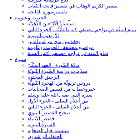
تيسير الكريم الوهاب في تفسير فاتحة الكتاب
تفسيرسورة الفاتحة
الحديث وعلومه
سِلْسِلَةُ الْأرْبَعِينَ الذَّهَبِيَّة
تمام المنَّة في تراجم مصنفي كتب السُّنَّة - الجزء الثاني
الأربعون النووية
وقفة بين يدي مراتب الدين
مواضيع مختلفة - الحديث وعلومه
تمام المنة في تراجم مصنفي كتب السنة
سيرة
مادّة السّيرة - العهد المكّيّ
مقدّمات دراسة السّيرة النّبويّة
الرحيق المختوم
دروس تربويَّة من الهجرة النَّبويَّة
عبروعظات من قصص الصحابيات
سيرة النبي صلى الله عليه وسلم
من أعلام السلف - الجزء الأول
من أعلام السلف - الجزء الثاني
صحيح القصص النبوي
قصص الأنبياء
السيرة النبوية
سلسلة جيل الصحابة
الخلفاء الراشدون