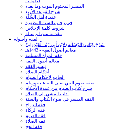
للألمانيه
المصير المحتوم الموت وما بعده
شرح القواعد الأربع
عقيدة أهل السُّنَّة
في رحاب السنة المطهرة
شروط كلمة الإخلاص
مقدمة متن الرسالة
الفقه وأصوله
شَرْحُ كِتَاب (الرِّسَالَة) لابْنِ أبِي زَيْد الْقَيْرَوَانِيِّ
معالم أصول الفقه - 1443هـ
فقه المرأة المسلمة
معالم أصول الفقه
تيسيرالفقه
أحكام الصلاة
الجامع لأحكام الصيام
صفة صوم النبي صلى الله عليه وسلم
شرح كتاب الصيام من عمدة الأحكام
آداب المشي إلى الصلاة
الفقه الميسر في ضوء الكتاب والسنة
فقه الزواج
فقه الزكاة
فقه الصوم
فقه الصلاة
فقه الحج