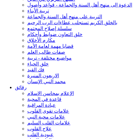
الدعوة إلى منهج أهل السنة والجماعة - قواعد وأصول
تربية الأبناء
التربية على منهج أهل السنة والجماعة
بالخلق الكريم تستجلب عطاءات الرب الرحيم
سلسلة إصلاح المجتمع
خلق التعاون ضوابط وأحكام
مكارم الأخلاق
قضايا مهمة لعامة الأمة
صفات طالب العلم
مواضيع مختلفة - تربية
خلق الحياء
فك القيد
الاربعون المنيرة
محمد النبي الإنسان
رقائق
الإعلام بمحاسن الإسلام
قاعدة في المحبة
عبادة المراقبة
علامات تقوى القلوب
علامات محبة النبي
علامات القلب السليم
علاج القلوب
عبودية القلب