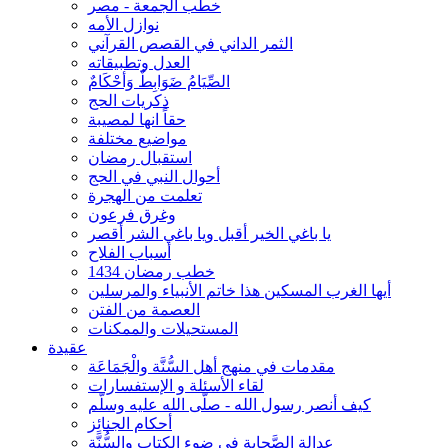
خطب الجمعة - مصر
نوازل الأمه
الثمر الداني في القصص القرآني
العدل وتطبيقاته
الصِّيَامُ ضَوَابِطٌ وَأحْكَامٌ
ذكريات الحج
حقاً انها لمصيبة
مواضيع مختلفة
استقبال رمضان
أحوال النبي في الحج
تعلمت من الهجرة
وغرق فرعون
يا باغي الخير أقبل ويا باغي الشر أقصر
أسباب الفلاح
خطب رمضان 1434
أيها الغرب المسكين هذا خاتم الأنبياء والمرسلين
العصمة من الفتن
المستحيلات والممكنات
عقيدة
مقدمات في منهج أهل السُّنَّة والْجَمَاعَة
لقاء الأسئلة و الإستفسارات
كيف أنصر رسول الله - صلّى الله عليه وسلّم
أحكام الجنائِز
عدالة الصَّحابة في ضوء الكتاب والسُّنَّة