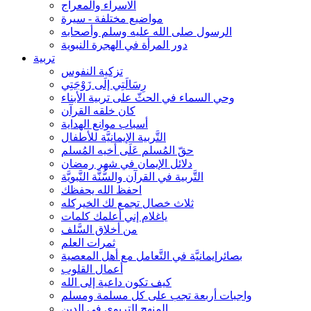
الاسراء والمعراج
مواضيع مختلفة - سيرة
الرسول صلى الله عليه وسلم وأصحابه
دور المرأة في الهجرة النبوية
تربية
تزكية النفوس
رِسَالَتِي إلَى زَوْجَتِي
وحي السماء في الحثّ على تربية الأبناء
كان خلقه القرآن
أسباب موانع الهداية
التَّربية الإيمانيَّة للأطفال
حقّ المُسلم عَلَى أخيه المُسلم
دلائل الإيمان في شهر رمضان
التَّربية في القرآن والسُّنَّة النَّبويَّة
احفظ الله يحفظك
ثلاث خصال تجمع لك الخيركله
ياغلام إني أعلمك كلمات
من أخلاق السَّلف
ثمرات العلم
بصائرإيمانيَّة في التَّعامل مع أهل المعصية
أعمال القلوب
كيف تكون داعية إلى الله
واجبات أربعة تجب على كل مسلمة ومسلم
المنهج التربوي في الدين