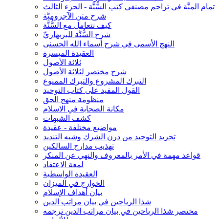
تمام المنَّة في تراجم مصنفي كتب السُّنَّة - الجزء الثالث
شرح متن الآجروميَّة
كيف نتعامل مع السُّنَّة
شرح السُّنَّة للبربهاريِّ
النهج الأسمى في شرح أسماء الله الحسنى
العقيدة الميسرة
ثلاثة الأصول
شرح مختصر لثلاثة الأصول
التبرك المشروع والتبرك الممنوع
القول المفيد على كتاب التوحيد
منظومة منهج الحق
مكانة الصحابة في الاسلام
كشف الشبهات
مواضيع مختلفة - عقيدة
تجريد التوحيد من درن الشرك وشبه التنديد
تهذيب مدارج السالكين
قواعد مهمة في الأمر بالمعروف والنهي عن المنكر
لمعة الاعتقاد
العقيدة الواسطية
الخوارج في الميزان
بيان أهداف الإسلام
شذا الرياحين في بيان مراتب الدين
مختصر شذا الرياحين في بيان مراتب الدين ترجمه